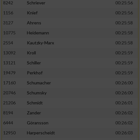
8242
Schriever
00:25:56
1156
Knief
00:25:56
Analyse von Zielgruppen durch Statistiken
oder Kombinationen von Daten aus
3127
Ahrens
00:25:58
verschiedenen Quellen
10775
Heidemann
00:25:58
Entwicklung und Verbesserung der Angebote
2554
Kautzky-Marx
00:25:58
13092
Kroll
00:25:59
Verwendung reduzierter Daten zur Auswahl
von Inhalten
13121
Schiller
00:25:59
IAB-Besonderheiten:
19479
Perkhof
00:25:59
17160
Schumacher
00:26:00
Verwendung genauer Standortdaten
20746
Schumsky
00:26:00
Geräte anhand von aktiv angeforderten
21206
Schmidt
00:26:01
Informationen identifizieren
8194
Zander
00:26:02
Nicht-IAB-Verarbeitungszwecke:
6444
Göransson
00:26:02
Notwendig
12950
Harperscheidt
00:26:03