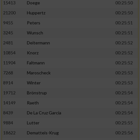
Speichern von oder Zugriff auf Informationen
15413
Doege
00:25:50
auf einem Endgerät
21200
Huppertz
00:25:50
Verwendung reduzierter Daten zur Auswahl
9455
Peters
00:25:51
von Werbeanzeigen
3245
Wunsch
00:25:51
Erstellung von Profilen für personalisierte
2481
Deitermann
00:25:52
Werbung
10854
Knorz
00:25:52
Verwendung von Profilen zur Auswahl
11904
Faltmann
00:25:52
personalisierter Werbung
7268
Maroscheck
00:25:53
Erstellung von Profilen zur Personalisierung
8914
Winter
00:25:53
von Inhalten
19712
Brönstrup
00:25:54
Verwendung von Profilen zur Auswahl
personalisierter Inhalte
14149
Raeth
00:25:54
8439
De La Cruz Garcia
00:25:54
Messung der Werbeleistung
9884
Lutter
00:25:55
18622
Dematteis-Krug
00:25:56
Messung der Performance von Inhalten