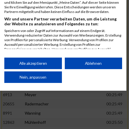
1582
Funken
00:25:42
und klicken Sie auf den Menüpunkt „Meine Daten“. Auf dieser Seite können
Sie Ihre Einwilligung widerrufen. Diese Entscheidungen werden unseren
12220
Cosma
00:25:43
Partnern mitgeteilt und haben keinen Einfluss auf die Browserdaten.
Wir und unsere Partner verarbeiten Daten, um die Leistung
9678
Exner
00:25:43
der Website zu analysieren und Folgendes zu tun:
11817
Schmaul-Klaibee
00:25:45
Speichern von oder Zugriff auf Informationen auf einem Endgerät.
Verwendung reduzierter Daten zur Auswahl von Werbeanzeigen. Erstellung
6812
Koch
00:25:47
von Profilen für personalisierte Werbung. Verwendung von Profilen zur
Auswahl personalisierter Werbung. Erstellung von Profilen zur
9610
Linß
00:25:47
Personalisierung von Inhalten. Verwendung von Profilen zur Auswahl
personalisierter Inhalte. Messung der Werbeleistung. Messung der
706
Wehmeier
00:25:48
Performance von Inhalten. Analyse von Zielgruppen durch Statistiken oder
Kombinationen von Daten aus verschiedenen Quellen. Entwicklung und
Alle akzeptieren
Ablehnen
14386
Küpper
00:25:48
Verbesserung der Angebote. Verwendung reduzierter Daten zur Auswahl
von Inhalten.
15455
Inhoff
00:25:48
Daten können außerhalb der Europäischen Union weitergegeben und in die
Nein, anpassen
USA gesendet werden.
10806
Erdmann
00:25:49
Ihre Einwilligung und die cookie Richtlinie gelten ausschließlich für diese
Website/App.
6913
Meyer
00:25:49
Partnerliste anzeigen (1 IAB-Anbieter)
20655
Radermacher
00:25:49
Wir nutzen Ihre Daten für folgende Zwecke:
8991
Wanning
00:25:49
IAB-Verarbeitungszwecke:
12863
Mühlenhoff
00:25:50