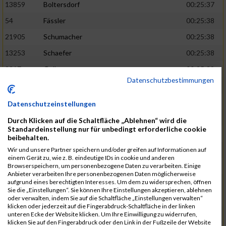
13859
Boltersdorf
00:25:37
54
Fässler
00:25:38
21905
Schumacher
00:25:38
13253
Schaefer
00:25:38
2317
Golbar
00:25:38
Datenschutzbestimmungen
5561
Lück
00:25:38
12006
Laudien
00:25:38
Datenschutzeinstellungen
9273
Nicotra
00:25:38
Durch Klicken auf die Schaltfläche „Ablehnen“ wird die
Standardeinstellung nur für unbedingt erforderliche cookie
7717
Lades
00:25:38
beibehalten.
15581
Adamczak
00:25:38
Wir und unsere Partner speichern und/oder greifen auf Informationen auf
einem Gerät zu, wie z. B. eindeutige IDs in cookie und anderen
3162
Heilig
00:25:39
Browserspeichern, um personenbezogene Daten zu verarbeiten. Einige
Anbieter verarbeiten Ihre personenbezogenen Daten möglicherweise
3107
Schork
00:25:40
aufgrund eines berechtigten Interesses. Um dem zu widersprechen, öffnen
Sie die „Einstellungen“. Sie können Ihre Einstellungen akzeptieren, ablehnen
5888
Regneri
00:25:41
oder verwalten, indem Sie auf die Schaltfläche „Einstellungen verwalten“
klicken oder jederzeit auf die Fingerabdruck-Schaltfläche in der linken
8971
Bien
00:25:42
unteren Ecke der Website klicken. Um Ihre Einwilligung zu widerrufen,
klicken Sie auf den Fingerabdruck oder den Link in der Fußzeile der Website