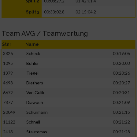
00:08:27.2
01:42:01.4
Split 2
00:33:02.8
02:15:04.2
Split 3
Team AVG / Teamwertung
Stnr
Name
3826
Scheck
00:19:06
1095
Bühler
00:20:03
1379
Tiegel
00:20:26
4698
Diethers
00:20:27
6672
Van Gulik
00:20:31
7877
Diawuoh
00:21:09
20049
Schürmann
00:21:15
11122
Schnell
00:21:22
2413
Stautemas
00:21:28