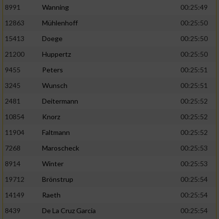
Speichern von oder Zugriff auf Informationen
8991
Wanning
00:25:49
auf einem Endgerät
12863
Mühlenhoff
00:25:50
Verwendung reduzierter Daten zur Auswahl
15413
Doege
00:25:50
von Werbeanzeigen
21200
Huppertz
00:25:50
Erstellung von Profilen für personalisierte
Werbung
9455
Peters
00:25:51
3245
Wunsch
00:25:51
Verwendung von Profilen zur Auswahl
personalisierter Werbung
2481
Deitermann
00:25:52
10854
Knorz
00:25:52
Erstellung von Profilen zur Personalisierung
von Inhalten
11904
Faltmann
00:25:52
7268
Maroscheck
00:25:53
Verwendung von Profilen zur Auswahl
personalisierter Inhalte
8914
Winter
00:25:53
19712
Brönstrup
00:25:54
Messung der Werbeleistung
14149
Raeth
00:25:54
8439
De La Cruz Garcia
00:25:54
Messung der Performance von Inhalten