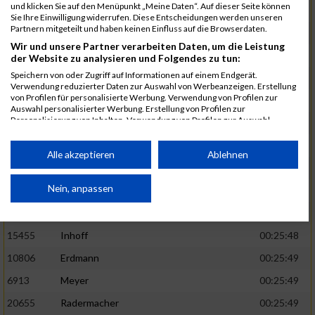
und klicken Sie auf den Menüpunkt „Meine Daten“. Auf dieser Seite können
5888
Regneri
00:25:41
Sie Ihre Einwilligung widerrufen. Diese Entscheidungen werden unseren
Partnern mitgeteilt und haben keinen Einfluss auf die Browserdaten.
8971
Bien
00:25:42
Wir und unsere Partner verarbeiten Daten, um die Leistung
1582
Funken
00:25:42
der Website zu analysieren und Folgendes zu tun:
Speichern von oder Zugriff auf Informationen auf einem Endgerät.
12220
Cosma
00:25:43
Verwendung reduzierter Daten zur Auswahl von Werbeanzeigen. Erstellung
von Profilen für personalisierte Werbung. Verwendung von Profilen zur
9678
Exner
00:25:43
Auswahl personalisierter Werbung. Erstellung von Profilen zur
Personalisierung von Inhalten. Verwendung von Profilen zur Auswahl
11817
Schmaul-Klaibee
00:25:45
personalisierter Inhalte. Messung der Werbeleistung. Messung der
Performance von Inhalten. Analyse von Zielgruppen durch Statistiken oder
6812
Koch
00:25:47
Kombinationen von Daten aus verschiedenen Quellen. Entwicklung und
Alle akzeptieren
Ablehnen
Verbesserung der Angebote. Verwendung reduzierter Daten zur Auswahl
9610
Linß
00:25:47
von Inhalten.
Daten können außerhalb der Europäischen Union weitergegeben und in die
Nein, anpassen
706
Wehmeier
00:25:48
USA gesendet werden.
14386
Küpper
00:25:48
Ihre Einwilligung und die cookie Richtlinie gelten ausschließlich für diese
Website/App.
15455
Inhoff
00:25:48
Partnerliste anzeigen (1 IAB-Anbieter)
10806
Erdmann
00:25:49
Wir nutzen Ihre Daten für folgende Zwecke:
6913
Meyer
00:25:49
IAB-Verarbeitungszwecke:
20655
Radermacher
00:25:49