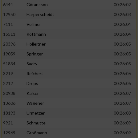
6444
Göransson
00:26:02
Performance
12950
Harperscheidt
00:26:03
7111
Vollmer
00:26:04
Funktional
15511
Rottmann
00:26:04
20396
Holleitner
00:26:05
Werbung
19059
Springer
00:26:05
51834
Sadry
00:26:05
3219
Reichert
00:26:06
2212
Dreps
00:26:06
20938
Kaiser
00:26:07
13606
Wagener
00:26:07
18193
Urmetzer
00:26:08
9921
Schmutte
00:26:09
12969
Großmann
00:26:09