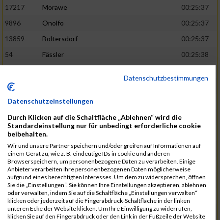
17217
Morawe
00:25:37
9896
Onolfo
00:25:37
13859
Boltersdorf
00:25:37
54
Fässler
00:25:38
21905
Schumacher
00:25:38
Datenschutzbestimmungen
13253
Schaefer
00:25:38
Datenschutzeinstellungen
2317
Golbar
00:25:38
Durch Klicken auf die Schaltfläche „Ablehnen“ wird die
5561
Lück
00:25:38
Standardeinstellung nur für unbedingt erforderliche cookie
12006
Laudien
00:25:38
beibehalten.
Wir und unsere Partner speichern und/oder greifen auf Informationen auf
9273
Nicotra
00:25:38
einem Gerät zu, wie z. B. eindeutige IDs in cookie und anderen
Browserspeichern, um personenbezogene Daten zu verarbeiten. Einige
7717
Lades
00:25:38
Anbieter verarbeiten Ihre personenbezogenen Daten möglicherweise
aufgrund eines berechtigten Interesses. Um dem zu widersprechen, öffnen
15581
Adamczak
00:25:38
Sie die „Einstellungen“. Sie können Ihre Einstellungen akzeptieren, ablehnen
oder verwalten, indem Sie auf die Schaltfläche „Einstellungen verwalten“
3162
Heilig
00:25:39
klicken oder jederzeit auf die Fingerabdruck-Schaltfläche in der linken
unteren Ecke der Website klicken. Um Ihre Einwilligung zu widerrufen,
3107
Schork
00:25:40
klicken Sie auf den Fingerabdruck oder den Link in der Fußzeile der Website