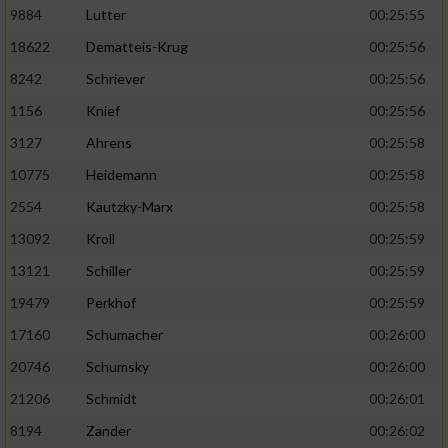
9884
Lutter
00:25:55
Analyse von Zielgruppen durch Statistiken
18622
Dematteis-Krug
00:25:56
oder Kombinationen von Daten aus
8242
Schriever
00:25:56
verschiedenen Quellen
1156
Knief
00:25:56
Entwicklung und Verbesserung der Angebote
3127
Ahrens
00:25:58
Verwendung reduzierter Daten zur Auswahl
10775
Heidemann
00:25:58
von Inhalten
2554
Kautzky-Marx
00:25:58
IAB-Besonderheiten:
13092
Kroll
00:25:59
Verwendung genauer Standortdaten
13121
Schiller
00:25:59
19479
Perkhof
00:25:59
Geräte anhand von aktiv angeforderten
17160
Schumacher
00:26:00
Informationen identifizieren
20746
Schumsky
00:26:00
Nicht-IAB-Verarbeitungszwecke:
21206
Schmidt
00:26:01
Notwendig
8194
Zander
00:26:02