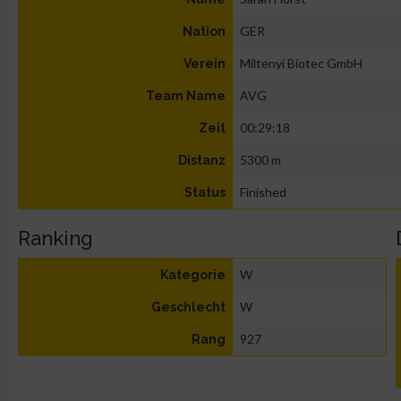
GER
Nation
Miltenyi Biotec GmbH
Verein
AVG
Team Name
00:29:18
Zeit
5300 m
Distanz
Finished
Status
Ranking
W
Kategorie
W
Geschlecht
927
Rang