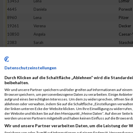
13453
Lena
Löffler
4645
Daniela
Porwoll
8960
Lena
Pitzer
19261
Verena
Decker
10850
Angela
Caesar
2383
Sarah
Staschö
9093
Hannah
Franck
10079
Verena
Reichste
18862
Tineke
Terhors
Datenschutzeinstellungen
18205
Sandra
Herman
Durch Klicken auf die Schaltfläche „Ablehnen“ wird die Standardei
beibehalten.
3475
Bianca
Buchert
Wir und unsere Partner speichern und/oder greifen auf Informationen auf einem G
16268
Lotte
Lehmbr
Browserspeichern, um personenbezogene Daten zu verarbeiten. Einige Anbiete
aufgrund eines berechtigten Interesses. Um dem zu widersprechen, öffnen Sie die
5049
Sabine
Eim
ablehnen oder verwalten, indem Sie auf die Schaltfläche „Einstellungen verwalten“
der linken unteren Ecke der Website klicken. Um Ihre Einwilligung zu widerrufen, 
7653
Franziska
Flügge
der Website und klicken Sie auf den Menüpunkt „Meine Daten“. Auf dieser Seite 
1380
Jeanne Li
Voß
werden unseren Partnern mitgeteilt und haben keinen Einfluss auf die Browserd
Wir und unsere Partner verarbeiten Daten, um die Leistung der W
6002
Julia
Halbers
Speichern von oder Zugriff auf Informationen auf einem Endgerät. Verwendung r