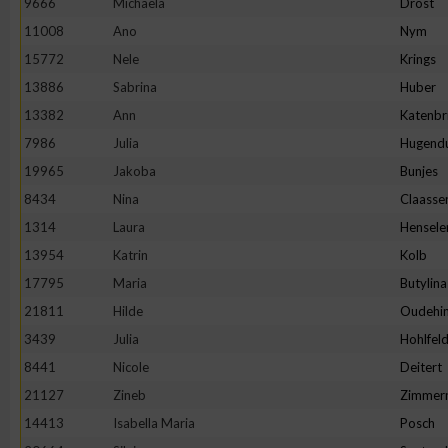
9666
Michaela
Drost
11008
Ano
Nym
Erstellung von Profilen zur Personalisierung von Inhalten
15772
Nele
Krings
13886
Sabrina
Huber
Verwendung von Profilen zur Auswahl personalisierter Inhalte
13382
Ann
Katenbr
7986
Julia
Hugend
Messung der Werbeleistung
19965
Jakoba
Bunjes
8434
Nina
Claasse
Messung der Performance von Inhalten
1314
Laura
Hensele
13954
Katrin
Kolb
Analyse von Zielgruppen durch Statistiken oder Kombinatione
17795
Maria
Butylina
verschiedenen Quellen
21811
Hilde
Oudehin
3439
Julia
Hohlfel
Entwicklung und Verbesserung der Angebote
8441
Nicole
Deitert
21127
Zineb
Zimmer
Verwendung reduzierter Daten zur Auswahl von Inhalten
14413
Isabella Maria
Posch