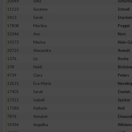
20049
Silke
Schürm
11122
Susanne
Schnell
2413
Sarah
Staute
17808
Martina
Poggel
15346
Ano
Nym
19273
Marina
Klein-Gä
20721
Alexandra
Arendt
1376
Liz
Roche
378
Heidi
Böttche
4739
Clara
Peters
12621
Eva-Maria
Nevelin
17401
Sarah
Daniels
17221
Isabell
Spicker
17580
Stefanie
Noll
7876
Annabel
Diawuo
19396
Angelika
Wildem