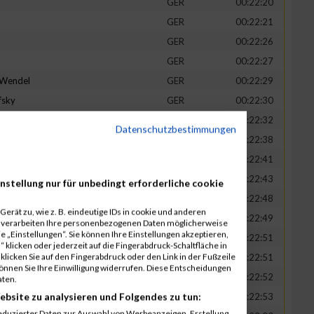
GER
00:22:20
GER
00:22:21
GER
00:22:26
GER
00:22:27
-Wendel
GER
00:22:29
fsky
GER
00:22:30
GER
00:22:32
Datenschutzbestimmungen
in
GER
00:22:38
t
GER
00:22:41
n
GER
00:22:43
nstellung nur für unbedingt erforderliche cookie
-Legner
GER
00:22:48
erät zu, wie z. B. eindeutige IDs in cookie und anderen
uck
GER
00:22:49
r verarbeiten Ihre personenbezogenen Daten möglicherweise
 „Einstellungen“. Sie können Ihre Einstellungen akzeptieren,
GER
00:22:51
 klicken oder jederzeit auf die Fingerabdruck-Schaltfläche in
klicken Sie auf den Fingerabdruck oder den Link in der Fußzeile
GER
00:22:51
können Sie Ihre Einwilligung widerrufen. Diese Entscheidungen
GER
00:22:52
aten.
ebsite zu analysieren und Folgendes zu tun:
tadt
GER
00:22:53
eduzierter Daten zur Auswahl von Werbeanzeigen. Erstellung