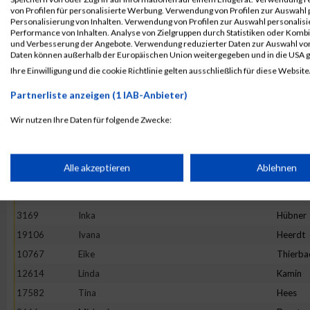
4892
Maria
Hesse
von Profilen für personalisierte Werbung. Verwendung von Profilen zur Auswahl p
13982
Maria
Ivanova
Personalisierung von Inhalten. Verwendung von Profilen zur Auswahl personalis
Performance von Inhalten. Analyse von Zielgruppen durch Statistiken oder Komb
16781
Stefanie
Prehm
und Verbesserung der Angebote. Verwendung reduzierter Daten zur Auswahl von
Daten können außerhalb der Europäischen Union weitergegeben und in die USA 
11527
Rebecca
Hirtha
Ihre Einwilligung und die cookie Richtlinie gelten ausschließlich für diese Website
19922
Anne
Graw
Partnerliste anzeigen (1 IAB-Anbieter)
20265
Kinga
Wijas
18782
Stephanie
Oezsari
Wir nutzen Ihre Daten für folgende Zwecke:
IAB-Verarbeitungszwecke:
4952
Barbara
Minten
10325
Ano
Nym
Speichern von oder Zugriff auf Informationen auf einem Endge
Alle akzeptieren
Ablehnen
1373
Natalie
Lenz
10575
Carolin
Hintz
Verwendung reduzierter Daten zur Auswahl von Werbeanzeige
3169
Inka
Hübner
19106
Ivana
Heerdt
Erstellung von Profilen für personalisierte Werbung
10767
Eike
Thierba
12614
Linda
Kamin
17582
Tina
Hees
Verwendung von Profilen zur Auswahl personalisierter Werbun