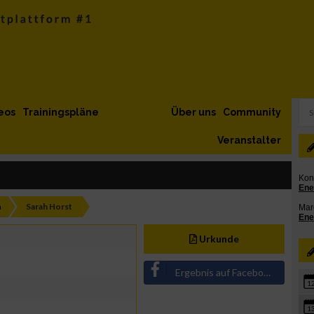
eos
Trainingspläne
Über uns
Community
Veranstalter
h
Sarah Horst
Urkunde
Ergebnis auf Facebook teilen
1
1