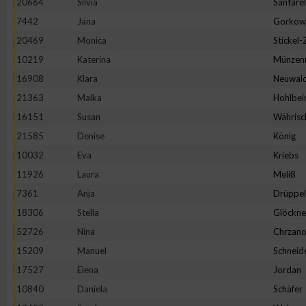
20664
Silvia
Santarel
IAB-Besonderheiten:
7442
Jana
Gorkow
Verwendung genauer Standortdaten
20469
Monica
Stickel
10219
Katerina
Münzen
Geräte anhand von aktiv angeforderten Informationen identifi
16908
Klara
Neuwal
21363
Maika
Hohlbei
Nicht-IAB-Verarbeitungszwecke:
16151
Susan
Währisc
Notwendig
21585
Denise
König
10032
Eva
Kriebs
11926
Laura
Meliß
Performance
7361
Anja
Drüppel
18306
Stella
Glöckne
Funktional
52726
Nina
Chrzano
15209
Manuel
Schneid
Werbung
17527
Elena
Jordan
10840
Daniela
Schäfer