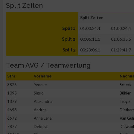
Split Zeiten
Split Zeiten
01:00:24.4
01:00:24.4
Split 1
00:06:11.1
01:06:35.5
Split 2
00:23:06.1
01:29:41.7
Split 3
Team AVG / Teamwertung
Stnr
Vorname
Nachn
3826
Yvonne
Scheck
1095
Sigrid
Bühler
1379
Alexandra
Tiegel
4698
Andrea
Diether
6672
Anna Lena
Van Gul
7877
Debora
Diawuo