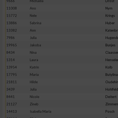
9666
Michaela
Drost
11008
Ano
Nym
Erstellung von Profilen zur Personalisierung von Inhalten
15772
Nele
Krings
13886
Sabrina
Huber
Verwendung von Profilen zur Auswahl personalisierter Inhalte
13382
Ann
Katenbr
7986
Julia
Hugend
Messung der Werbeleistung
19965
Jakoba
Bunjes
8434
Nina
Claasse
Messung der Performance von Inhalten
1314
Laura
Hensele
13954
Katrin
Kolb
Analyse von Zielgruppen durch Statistiken oder Kombinatione
17795
Maria
Butylina
verschiedenen Quellen
21811
Hilde
Oudehin
3439
Julia
Hohlfel
Entwicklung und Verbesserung der Angebote
8441
Nicole
Deitert
21127
Zineb
Zimmer
Verwendung reduzierter Daten zur Auswahl von Inhalten
14413
Isabella Maria
Posch