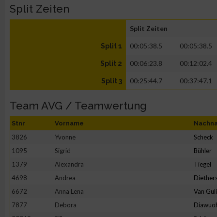
Split Zeiten
Split Zeiten
00:05:38.5
00:05:38.5
Split 1
00:06:23.8
00:12:02.4
Split 2
00:25:44.7
00:37:47.1
Split 3
Team AVG / Teamwertung
Stnr
Vorname
Nachn
3826
Yvonne
Scheck
1095
Sigrid
Bühler
1379
Alexandra
Tiegel
4698
Andrea
Diether
6672
Anna Lena
Van Gul
7877
Debora
Diawuo