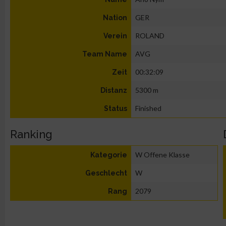
GER
Nation
ROLAND
Verein
AVG
Team Name
00:32:09
Zeit
5300 m
Distanz
Finished
Status
Ranking
W Offene Klasse
Kategorie
W
Geschlecht
2079
Rang