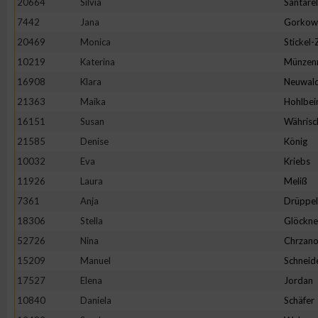
20664
Silvia
Santarel
IAB-Besonderheiten:
7442
Jana
Gorkow
Verwendung genauer Standortdaten
20469
Monica
Stickel
10219
Katerina
Münzen
Geräte anhand von aktiv angeforderten Informationen identifi
16908
Klara
Neuwal
21363
Maika
Hohlbei
Nicht-IAB-Verarbeitungszwecke:
16151
Susan
Währisc
Notwendig
21585
Denise
König
10032
Eva
Kriebs
11926
Laura
Meliß
Performance
7361
Anja
Drüppel
18306
Stella
Glöckne
Funktional
52726
Nina
Chrzano
15209
Manuel
Schneid
Werbung
17527
Elena
Jordan
10840
Daniela
Schäfer