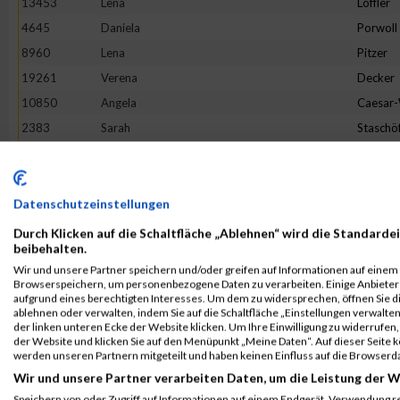
13453
Lena
Löffler
4645
Daniela
Porwoll
8960
Lena
Pitzer
19261
Verena
Decker
10850
Angela
Caesar
2383
Sarah
Staschö
9093
Hannah
Franck
10079
Verena
Reichste
18862
Tineke
Terhors
Datenschutzeinstellungen
18205
Sandra
Herman
Durch Klicken auf die Schaltfläche „Ablehnen“ wird die Standardei
beibehalten.
3475
Bianca
Buchert
Wir und unsere Partner speichern und/oder greifen auf Informationen auf einem G
16268
Lotte
Lehmbr
Browserspeichern, um personenbezogene Daten zu verarbeiten. Einige Anbiete
aufgrund eines berechtigten Interesses. Um dem zu widersprechen, öffnen Sie die
5049
Sabine
Eim
ablehnen oder verwalten, indem Sie auf die Schaltfläche „Einstellungen verwalten“
der linken unteren Ecke der Website klicken. Um Ihre Einwilligung zu widerrufen, 
7653
Franziska
Flügge
der Website und klicken Sie auf den Menüpunkt „Meine Daten“. Auf dieser Seite 
1380
Jeanne Li
Voß
werden unseren Partnern mitgeteilt und haben keinen Einfluss auf die Browserd
Wir und unsere Partner verarbeiten Daten, um die Leistung der W
6002
Julia
Halbers
Speichern von oder Zugriff auf Informationen auf einem Endgerät. Verwendung r