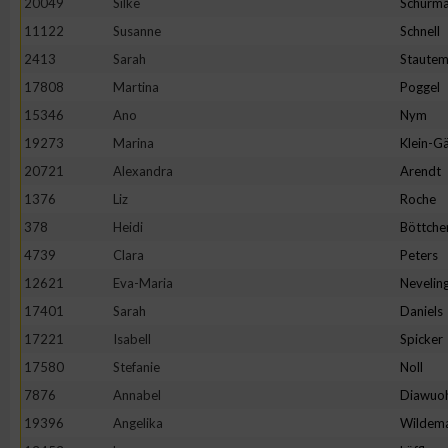
20049
Silke
Schürm
11122
Susanne
Schnell
2413
Sarah
Staute
17808
Martina
Poggel
15346
Ano
Nym
19273
Marina
Klein-Gä
20721
Alexandra
Arendt
1376
Liz
Roche
378
Heidi
Böttche
4739
Clara
Peters
12621
Eva-Maria
Nevelin
17401
Sarah
Daniels
17221
Isabell
Spicker
17580
Stefanie
Noll
7876
Annabel
Diawuo
19396
Angelika
Wildem