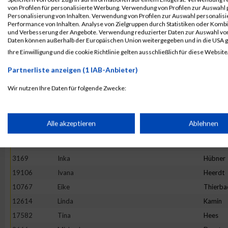
4892
Maria
Hesse
von Profilen für personalisierte Werbung. Verwendung von Profilen zur Auswahl p
13982
Maria
Ivanova
Personalisierung von Inhalten. Verwendung von Profilen zur Auswahl personalis
Performance von Inhalten. Analyse von Zielgruppen durch Statistiken oder Komb
16781
Stefanie
Prehm
und Verbesserung der Angebote. Verwendung reduzierter Daten zur Auswahl von
Daten können außerhalb der Europäischen Union weitergegeben und in die USA 
11527
Rebecca
Hirtha
Ihre Einwilligung und die cookie Richtlinie gelten ausschließlich für diese Website
19922
Anne
Graw
Partnerliste anzeigen (1 IAB-Anbieter)
20265
Kinga
Wijas
18782
Stephanie
Oezsari
Wir nutzen Ihre Daten für folgende Zwecke:
IAB-Verarbeitungszwecke:
4952
Barbara
Minten
10325
Ano
Nym
Speichern von oder Zugriff auf Informationen auf einem Endge
Alle akzeptieren
Ablehnen
1373
Natalie
Lenz
10575
Carolin
Hintz
Verwendung reduzierter Daten zur Auswahl von Werbeanzeige
3169
Inka
Hübner
19106
Ivana
Heerdt
Erstellung von Profilen für personalisierte Werbung
10767
Eike
Thierba
12614
Linda
Kamin
17582
Tina
Hees
Verwendung von Profilen zur Auswahl personalisierter Werbun