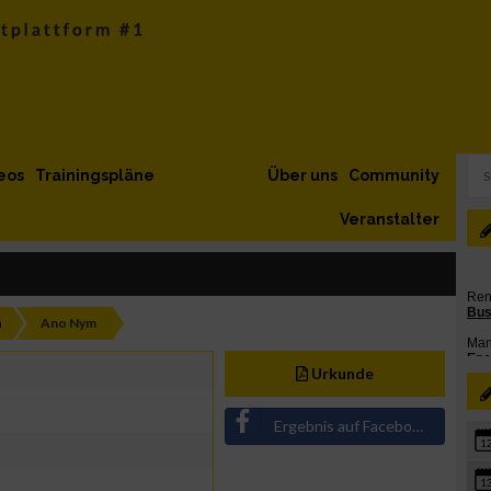
eos
Trainingspläne
Über uns
Community
Veranstalter
h
Ano Nym
Urkunde
Ergebnis auf Facebook teilen
1
1