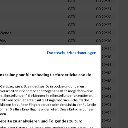
GER
00:22:20
GER
00:22:21
GER
00:22:26
GER
00:22:27
-Wendel
GER
00:22:29
fsky
GER
00:22:30
GER
00:22:32
Datenschutzbestimmungen
in
GER
00:22:38
t
GER
00:22:41
n
GER
00:22:43
nstellung nur für unbedingt erforderliche cookie
-Legner
GER
00:22:48
erät zu, wie z. B. eindeutige IDs in cookie und anderen
uck
GER
00:22:49
r verarbeiten Ihre personenbezogenen Daten möglicherweise
 „Einstellungen“. Sie können Ihre Einstellungen akzeptieren,
GER
00:22:51
 klicken oder jederzeit auf die Fingerabdruck-Schaltfläche in
klicken Sie auf den Fingerabdruck oder den Link in der Fußzeile
GER
00:22:51
können Sie Ihre Einwilligung widerrufen. Diese Entscheidungen
GER
00:22:52
aten.
ebsite zu analysieren und Folgendes zu tun:
tadt
GER
00:22:53
eduzierter Daten zur Auswahl von Werbeanzeigen. Erstellung