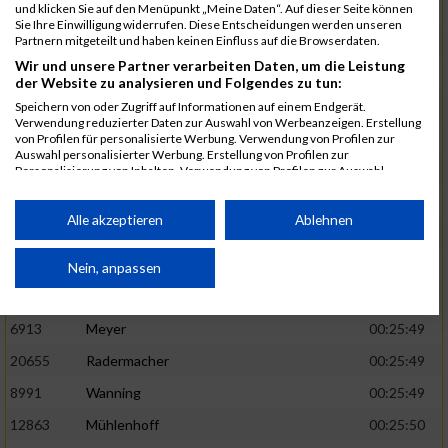
1582
Funken
00:25:42
und klicken Sie auf den Menüpunkt „Meine Daten“. Auf dieser Seite können
Sie Ihre Einwilligung widerrufen. Diese Entscheidungen werden unseren
12220
Cosma
00:25:43
Partnern mitgeteilt und haben keinen Einfluss auf die Browserdaten.
Wir und unsere Partner verarbeiten Daten, um die Leistung
9678
Exner
00:25:43
der Website zu analysieren und Folgendes zu tun:
11817
Schmaul-Klaibee
00:25:45
Speichern von oder Zugriff auf Informationen auf einem Endgerät.
Verwendung reduzierter Daten zur Auswahl von Werbeanzeigen. Erstellung
6812
Koch
00:25:47
von Profilen für personalisierte Werbung. Verwendung von Profilen zur
Auswahl personalisierter Werbung. Erstellung von Profilen zur
9610
Linß
00:25:47
Personalisierung von Inhalten. Verwendung von Profilen zur Auswahl
personalisierter Inhalte. Messung der Werbeleistung. Messung der
706
Wehmeier
00:25:48
Performance von Inhalten. Analyse von Zielgruppen durch Statistiken oder
Kombinationen von Daten aus verschiedenen Quellen. Entwicklung und
Alle akzeptieren
Ablehnen
14386
Küpper
00:25:48
Verbesserung der Angebote. Verwendung reduzierter Daten zur Auswahl
von Inhalten.
15455
Inhoff
00:25:48
Daten können außerhalb der Europäischen Union weitergegeben und in die
Nein, anpassen
USA gesendet werden.
10806
Erdmann
00:25:49
Ihre Einwilligung und die cookie Richtlinie gelten ausschließlich für diese
Website/App.
6913
Meyer
00:25:49
Partnerliste anzeigen (1 IAB-Anbieter)
20655
Radermacher
00:25:49
Wir nutzen Ihre Daten für folgende Zwecke:
8991
Wanning
00:25:49
IAB-Verarbeitungszwecke:
12863
Mühlenhoff
00:25:50