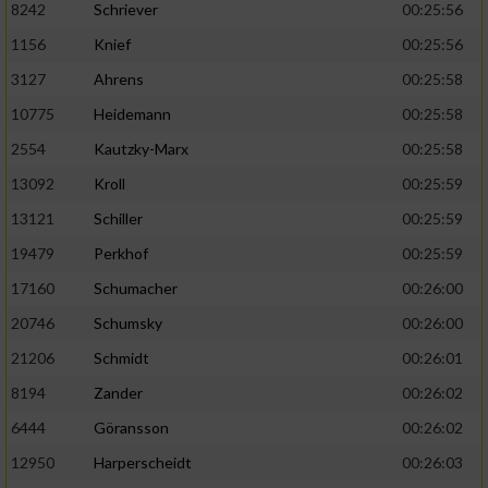
8242
Schriever
00:25:56
1156
Knief
00:25:56
Analyse von Zielgruppen durch Statistiken
oder Kombinationen von Daten aus
3127
Ahrens
00:25:58
verschiedenen Quellen
10775
Heidemann
00:25:58
Entwicklung und Verbesserung der Angebote
2554
Kautzky-Marx
00:25:58
13092
Kroll
00:25:59
Verwendung reduzierter Daten zur Auswahl
von Inhalten
13121
Schiller
00:25:59
IAB-Besonderheiten:
19479
Perkhof
00:25:59
17160
Schumacher
00:26:00
Verwendung genauer Standortdaten
20746
Schumsky
00:26:00
Geräte anhand von aktiv angeforderten
21206
Schmidt
00:26:01
Informationen identifizieren
8194
Zander
00:26:02
Nicht-IAB-Verarbeitungszwecke:
6444
Göransson
00:26:02
Notwendig
12950
Harperscheidt
00:26:03