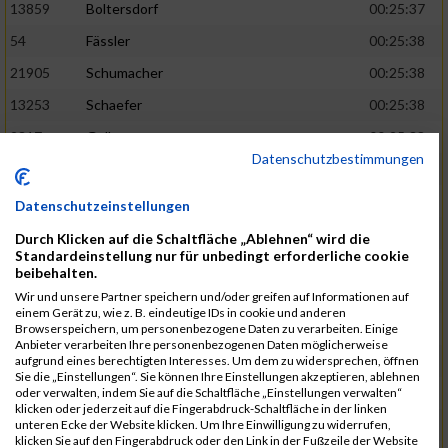
13859
Boltersdorf
00:25:37
54
Fässler
00:25:38
21905
Schumacher
00:25:38
13253
Schaefer
00:25:38
2317
Golbar
00:25:38
Datenschutzbestimmungen
5561
Lück
00:25:38
12006
Laudien
00:25:38
Datenschutzeinstellungen
9273
Nicotra
00:25:38
Durch Klicken auf die Schaltfläche „Ablehnen“ wird die
Standardeinstellung nur für unbedingt erforderliche cookie
7717
Lades
00:25:38
beibehalten.
15581
Adamczak
00:25:38
Wir und unsere Partner speichern und/oder greifen auf Informationen auf
einem Gerät zu, wie z. B. eindeutige IDs in cookie und anderen
3162
Heilig
00:25:39
Browserspeichern, um personenbezogene Daten zu verarbeiten. Einige
Anbieter verarbeiten Ihre personenbezogenen Daten möglicherweise
3107
Schork
00:25:40
aufgrund eines berechtigten Interesses. Um dem zu widersprechen, öffnen
Sie die „Einstellungen“. Sie können Ihre Einstellungen akzeptieren, ablehnen
5888
Regneri
00:25:41
oder verwalten, indem Sie auf die Schaltfläche „Einstellungen verwalten“
klicken oder jederzeit auf die Fingerabdruck-Schaltfläche in der linken
8971
Bien
00:25:42
unteren Ecke der Website klicken. Um Ihre Einwilligung zu widerrufen,
klicken Sie auf den Fingerabdruck oder den Link in der Fußzeile der Website