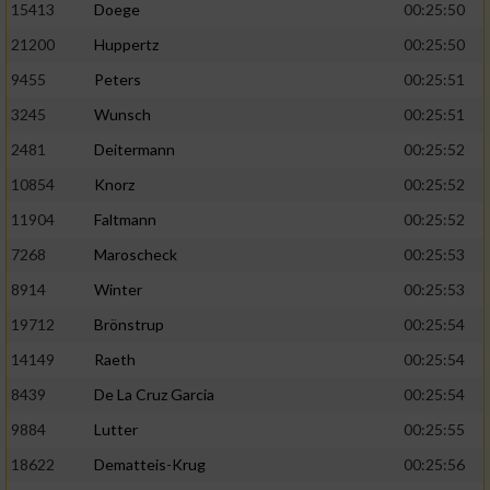
Speichern von oder Zugriff auf Informationen
15413
Doege
00:25:50
auf einem Endgerät
21200
Huppertz
00:25:50
Verwendung reduzierter Daten zur Auswahl
9455
Peters
00:25:51
von Werbeanzeigen
3245
Wunsch
00:25:51
Erstellung von Profilen für personalisierte
2481
Deitermann
00:25:52
Werbung
10854
Knorz
00:25:52
Verwendung von Profilen zur Auswahl
11904
Faltmann
00:25:52
personalisierter Werbung
7268
Maroscheck
00:25:53
Erstellung von Profilen zur Personalisierung
8914
Winter
00:25:53
von Inhalten
19712
Brönstrup
00:25:54
Verwendung von Profilen zur Auswahl
personalisierter Inhalte
14149
Raeth
00:25:54
8439
De La Cruz Garcia
00:25:54
Messung der Werbeleistung
9884
Lutter
00:25:55
18622
Dematteis-Krug
00:25:56
Messung der Performance von Inhalten