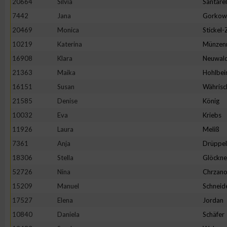
20664
Silvia
Santarel
IAB-Besonderheiten:
7442
Jana
Gorkow
Verwendung genauer Standortdaten
20469
Monica
Stickel
10219
Katerina
Münzen
Geräte anhand von aktiv angeforderten Informationen identifi
16908
Klara
Neuwal
21363
Maika
Hohlbei
Nicht-IAB-Verarbeitungszwecke:
16151
Susan
Währisc
Notwendig
21585
Denise
König
10032
Eva
Kriebs
11926
Laura
Meliß
Performance
7361
Anja
Drüppel
18306
Stella
Glöckne
Funktional
52726
Nina
Chrzano
15209
Manuel
Schneid
Werbung
17527
Elena
Jordan
10840
Daniela
Schäfer