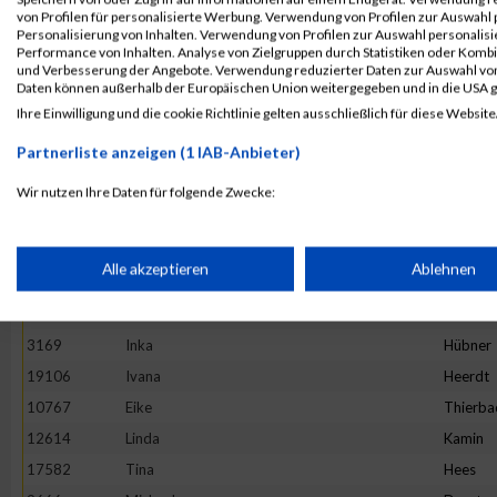
4892
Maria
Hesse
von Profilen für personalisierte Werbung. Verwendung von Profilen zur Auswahl p
13982
Maria
Ivanova
Personalisierung von Inhalten. Verwendung von Profilen zur Auswahl personalis
Performance von Inhalten. Analyse von Zielgruppen durch Statistiken oder Komb
16781
Stefanie
Prehm
und Verbesserung der Angebote. Verwendung reduzierter Daten zur Auswahl von
Daten können außerhalb der Europäischen Union weitergegeben und in die USA 
11527
Rebecca
Hirtha
Ihre Einwilligung und die cookie Richtlinie gelten ausschließlich für diese Website
19922
Anne
Graw
Partnerliste anzeigen (1 IAB-Anbieter)
20265
Kinga
Wijas
18782
Stephanie
Oezsari
Wir nutzen Ihre Daten für folgende Zwecke:
IAB-Verarbeitungszwecke:
4952
Barbara
Minten
10325
Ano
Nym
Speichern von oder Zugriff auf Informationen auf einem Endge
Alle akzeptieren
Ablehnen
1373
Natalie
Lenz
10575
Carolin
Hintz
Verwendung reduzierter Daten zur Auswahl von Werbeanzeige
3169
Inka
Hübner
19106
Ivana
Heerdt
Erstellung von Profilen für personalisierte Werbung
10767
Eike
Thierba
12614
Linda
Kamin
17582
Tina
Hees
Verwendung von Profilen zur Auswahl personalisierter Werbun