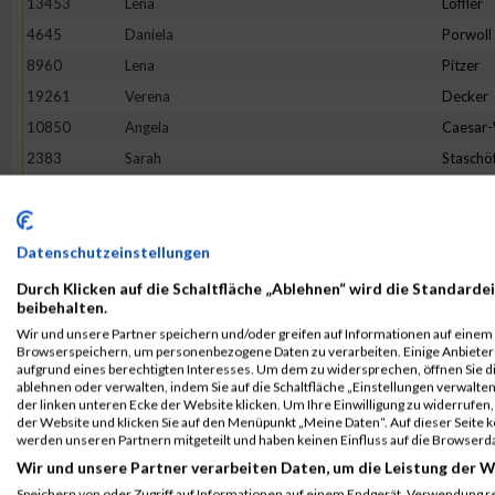
13453
Lena
Löffler
4645
Daniela
Porwoll
8960
Lena
Pitzer
19261
Verena
Decker
10850
Angela
Caesar
2383
Sarah
Staschö
9093
Hannah
Franck
10079
Verena
Reichste
18862
Tineke
Terhors
Datenschutzeinstellungen
18205
Sandra
Herman
Durch Klicken auf die Schaltfläche „Ablehnen“ wird die Standardei
beibehalten.
3475
Bianca
Buchert
Wir und unsere Partner speichern und/oder greifen auf Informationen auf einem G
16268
Lotte
Lehmbr
Browserspeichern, um personenbezogene Daten zu verarbeiten. Einige Anbiete
aufgrund eines berechtigten Interesses. Um dem zu widersprechen, öffnen Sie die
5049
Sabine
Eim
ablehnen oder verwalten, indem Sie auf die Schaltfläche „Einstellungen verwalten“
der linken unteren Ecke der Website klicken. Um Ihre Einwilligung zu widerrufen, 
7653
Franziska
Flügge
der Website und klicken Sie auf den Menüpunkt „Meine Daten“. Auf dieser Seite 
1380
Jeanne Li
Voß
werden unseren Partnern mitgeteilt und haben keinen Einfluss auf die Browserd
Wir und unsere Partner verarbeiten Daten, um die Leistung der W
6002
Julia
Halbers
Speichern von oder Zugriff auf Informationen auf einem Endgerät. Verwendung r