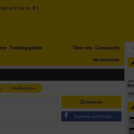
eos
Trainingspläne
Über uns
Community
Veranstalter
h
Claudia Schnur
Urkunde
Ergebnis auf Facebook teilen
1
1