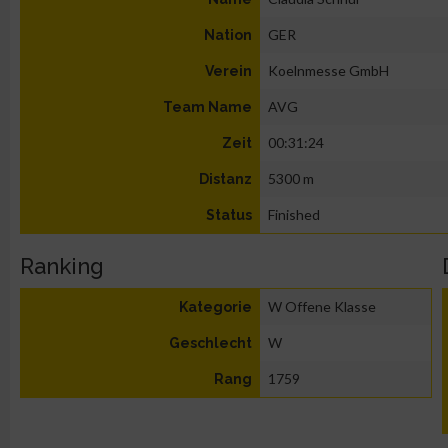
GER
Nation
Koelnmesse GmbH
Verein
AVG
Team Name
00:31:24
Zeit
5300 m
Distanz
Finished
Status
Ranking
W Offene Klasse
Kategorie
W
Geschlecht
1759
Rang