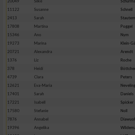
20049
Silke
Schürm
11122
Susanne
Schnell
2413
Sarah
Staute
17808
Martina
Poggel
15346
Ano
Nym
19273
Marina
Klein-Gä
20721
Alexandra
Arendt
1376
Liz
Roche
378
Heidi
Böttche
4739
Clara
Peters
12621
Eva-Maria
Nevelin
17401
Sarah
Daniels
17221
Isabell
Spicker
17580
Stefanie
Noll
7876
Annabel
Diawuo
19396
Angelika
Wildem