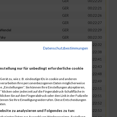
GER
00:22:20
GER
00:22:21
GER
00:22:26
GER
00:22:27
-Wendel
GER
00:22:29
fsky
GER
00:22:30
GER
00:22:32
Datenschutzbestimmungen
in
GER
00:22:38
t
GER
00:22:41
n
GER
00:22:43
nstellung nur für unbedingt erforderliche cookie
-Legner
GER
00:22:48
erät zu, wie z. B. eindeutige IDs in cookie und anderen
uck
GER
00:22:49
r verarbeiten Ihre personenbezogenen Daten möglicherweise
 „Einstellungen“. Sie können Ihre Einstellungen akzeptieren,
GER
00:22:51
 klicken oder jederzeit auf die Fingerabdruck-Schaltfläche in
klicken Sie auf den Fingerabdruck oder den Link in der Fußzeile
GER
00:22:51
können Sie Ihre Einwilligung widerrufen. Diese Entscheidungen
GER
00:22:52
aten.
ebsite zu analysieren und Folgendes zu tun:
tadt
GER
00:22:53
eduzierter Daten zur Auswahl von Werbeanzeigen. Erstellung