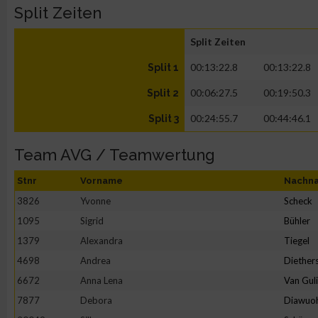
Split Zeiten
Split Zeiten
00:13:22.8
00:13:22.8
Split 1
00:06:27.5
00:19:50.3
Split 2
00:24:55.7
00:44:46.1
Split 3
Team AVG / Teamwertung
Stnr
Vorname
Nachn
3826
Yvonne
Scheck
1095
Sigrid
Bühler
1379
Alexandra
Tiegel
4698
Andrea
Diether
6672
Anna Lena
Van Gul
7877
Debora
Diawuo