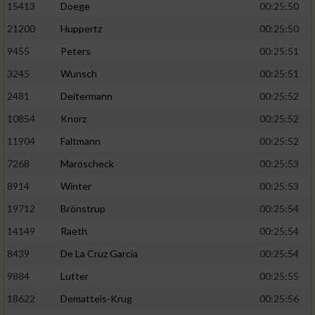
Speichern von oder Zugriff auf Informationen
15413
Doege
00:25:50
auf einem Endgerät
21200
Huppertz
00:25:50
Verwendung reduzierter Daten zur Auswahl
9455
Peters
00:25:51
von Werbeanzeigen
3245
Wunsch
00:25:51
Erstellung von Profilen für personalisierte
2481
Deitermann
00:25:52
Werbung
10854
Knorz
00:25:52
Verwendung von Profilen zur Auswahl
11904
Faltmann
00:25:52
personalisierter Werbung
7268
Maroscheck
00:25:53
Erstellung von Profilen zur Personalisierung
8914
Winter
00:25:53
von Inhalten
19712
Brönstrup
00:25:54
Verwendung von Profilen zur Auswahl
personalisierter Inhalte
14149
Raeth
00:25:54
8439
De La Cruz Garcia
00:25:54
Messung der Werbeleistung
9884
Lutter
00:25:55
18622
Dematteis-Krug
00:25:56
Messung der Performance von Inhalten