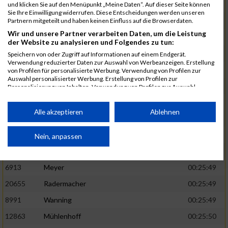
1582
Funken
00:25:42
und klicken Sie auf den Menüpunkt „Meine Daten“. Auf dieser Seite können
Sie Ihre Einwilligung widerrufen. Diese Entscheidungen werden unseren
12220
Cosma
00:25:43
Partnern mitgeteilt und haben keinen Einfluss auf die Browserdaten.
Wir und unsere Partner verarbeiten Daten, um die Leistung
9678
Exner
00:25:43
der Website zu analysieren und Folgendes zu tun:
11817
Schmaul-Klaibee
00:25:45
Speichern von oder Zugriff auf Informationen auf einem Endgerät.
Verwendung reduzierter Daten zur Auswahl von Werbeanzeigen. Erstellung
6812
Koch
00:25:47
von Profilen für personalisierte Werbung. Verwendung von Profilen zur
Auswahl personalisierter Werbung. Erstellung von Profilen zur
9610
Linß
00:25:47
Personalisierung von Inhalten. Verwendung von Profilen zur Auswahl
personalisierter Inhalte. Messung der Werbeleistung. Messung der
706
Wehmeier
00:25:48
Performance von Inhalten. Analyse von Zielgruppen durch Statistiken oder
Kombinationen von Daten aus verschiedenen Quellen. Entwicklung und
Alle akzeptieren
Ablehnen
14386
Küpper
00:25:48
Verbesserung der Angebote. Verwendung reduzierter Daten zur Auswahl
von Inhalten.
15455
Inhoff
00:25:48
Daten können außerhalb der Europäischen Union weitergegeben und in die
Nein, anpassen
USA gesendet werden.
10806
Erdmann
00:25:49
Ihre Einwilligung und die cookie Richtlinie gelten ausschließlich für diese
Website/App.
6913
Meyer
00:25:49
Partnerliste anzeigen (1 IAB-Anbieter)
20655
Radermacher
00:25:49
Wir nutzen Ihre Daten für folgende Zwecke:
8991
Wanning
00:25:49
IAB-Verarbeitungszwecke:
12863
Mühlenhoff
00:25:50