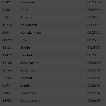
8242
Schriever
00:25:56
1156
Knief
00:25:56
Analyse von Zielgruppen durch Statistiken
oder Kombinationen von Daten aus
3127
Ahrens
00:25:58
verschiedenen Quellen
10775
Heidemann
00:25:58
Entwicklung und Verbesserung der Angebote
2554
Kautzky-Marx
00:25:58
13092
Kroll
00:25:59
Verwendung reduzierter Daten zur Auswahl
von Inhalten
13121
Schiller
00:25:59
IAB-Besonderheiten:
19479
Perkhof
00:25:59
17160
Schumacher
00:26:00
Verwendung genauer Standortdaten
20746
Schumsky
00:26:00
Geräte anhand von aktiv angeforderten
21206
Schmidt
00:26:01
Informationen identifizieren
8194
Zander
00:26:02
Nicht-IAB-Verarbeitungszwecke:
6444
Göransson
00:26:02
Notwendig
12950
Harperscheidt
00:26:03