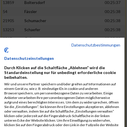
13859
Boltersdorf
00:25:37
54
Fässler
00:25:38
21905
Schumacher
00:25:38
13253
Schaefer
00:25:38
2317
Golbar
00:25:38
Datenschutzbestimmungen
5561
Lück
00:25:38
12006
Laudien
00:25:38
Datenschutzeinstellungen
9273
Nicotra
00:25:38
Durch Klicken auf die Schaltfläche „Ablehnen“ wird die
Standardeinstellung nur für unbedingt erforderliche cookie
7717
Lades
00:25:38
beibehalten.
15581
Adamczak
00:25:38
Wir und unsere Partner speichern und/oder greifen auf Informationen auf
einem Gerät zu, wie z. B. eindeutige IDs in cookie und anderen
3162
Heilig
00:25:39
Browserspeichern, um personenbezogene Daten zu verarbeiten. Einige
Anbieter verarbeiten Ihre personenbezogenen Daten möglicherweise
3107
Schork
00:25:40
aufgrund eines berechtigten Interesses. Um dem zu widersprechen, öffnen
Sie die „Einstellungen“. Sie können Ihre Einstellungen akzeptieren, ablehnen
5888
Regneri
00:25:41
oder verwalten, indem Sie auf die Schaltfläche „Einstellungen verwalten“
klicken oder jederzeit auf die Fingerabdruck-Schaltfläche in der linken
8971
Bien
00:25:42
unteren Ecke der Website klicken. Um Ihre Einwilligung zu widerrufen,
klicken Sie auf den Fingerabdruck oder den Link in der Fußzeile der Website