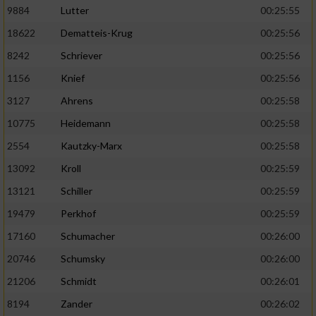
9884
Lutter
00:25:55
Analyse von Zielgruppen durch Statistiken
18622
Dematteis-Krug
00:25:56
oder Kombinationen von Daten aus
8242
Schriever
00:25:56
verschiedenen Quellen
1156
Knief
00:25:56
Entwicklung und Verbesserung der Angebote
3127
Ahrens
00:25:58
Verwendung reduzierter Daten zur Auswahl
10775
Heidemann
00:25:58
von Inhalten
2554
Kautzky-Marx
00:25:58
IAB-Besonderheiten:
13092
Kroll
00:25:59
Verwendung genauer Standortdaten
13121
Schiller
00:25:59
19479
Perkhof
00:25:59
Geräte anhand von aktiv angeforderten
17160
Schumacher
00:26:00
Informationen identifizieren
20746
Schumsky
00:26:00
Nicht-IAB-Verarbeitungszwecke:
21206
Schmidt
00:26:01
Notwendig
8194
Zander
00:26:02