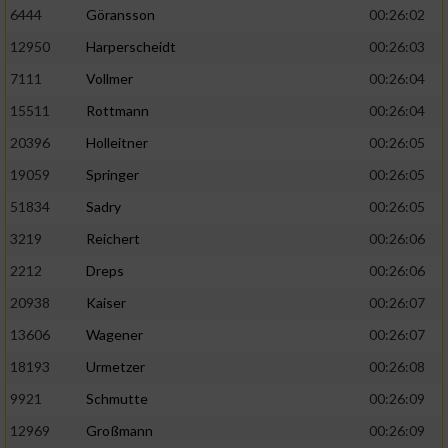
6444
Göransson
00:26:02
Performance
12950
Harperscheidt
00:26:03
7111
Vollmer
00:26:04
Funktional
15511
Rottmann
00:26:04
20396
Holleitner
00:26:05
Werbung
19059
Springer
00:26:05
51834
Sadry
00:26:05
3219
Reichert
00:26:06
2212
Dreps
00:26:06
20938
Kaiser
00:26:07
13606
Wagener
00:26:07
18193
Urmetzer
00:26:08
9921
Schmutte
00:26:09
12969
Großmann
00:26:09