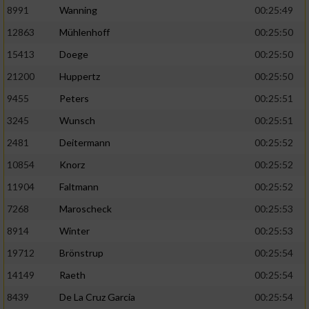
Speichern von oder Zugriff auf Informationen
8991
Wanning
00:25:49
auf einem Endgerät
12863
Mühlenhoff
00:25:50
Verwendung reduzierter Daten zur Auswahl
15413
Doege
00:25:50
von Werbeanzeigen
21200
Huppertz
00:25:50
Erstellung von Profilen für personalisierte
Werbung
9455
Peters
00:25:51
3245
Wunsch
00:25:51
Verwendung von Profilen zur Auswahl
personalisierter Werbung
2481
Deitermann
00:25:52
10854
Knorz
00:25:52
Erstellung von Profilen zur Personalisierung
von Inhalten
11904
Faltmann
00:25:52
7268
Maroscheck
00:25:53
Verwendung von Profilen zur Auswahl
personalisierter Inhalte
8914
Winter
00:25:53
19712
Brönstrup
00:25:54
Messung der Werbeleistung
14149
Raeth
00:25:54
8439
De La Cruz Garcia
00:25:54
Messung der Performance von Inhalten