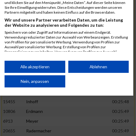
und klicken Sie auf den Menüpunkt „Meine Daten“. Auf dieser Seite können
5888
Regneri
00:25:41
Sie Ihre Einwilligung widerrufen. Diese Entscheidungen werden unseren
Partnern mitgeteilt und haben keinen Einfluss auf die Browserdaten.
8971
Bien
00:25:42
Wir und unsere Partner verarbeiten Daten, um die Leistung
1582
Funken
00:25:42
der Website zu analysieren und Folgendes zu tun:
Speichern von oder Zugriff auf Informationen auf einem Endgerät.
12220
Cosma
00:25:43
Verwendung reduzierter Daten zur Auswahl von Werbeanzeigen. Erstellung
von Profilen für personalisierte Werbung. Verwendung von Profilen zur
9678
Exner
00:25:43
Auswahl personalisierter Werbung. Erstellung von Profilen zur
Personalisierung von Inhalten. Verwendung von Profilen zur Auswahl
11817
Schmaul-Klaibee
00:25:45
personalisierter Inhalte. Messung der Werbeleistung. Messung der
Performance von Inhalten. Analyse von Zielgruppen durch Statistiken oder
6812
Koch
00:25:47
Kombinationen von Daten aus verschiedenen Quellen. Entwicklung und
Alle akzeptieren
Ablehnen
Verbesserung der Angebote. Verwendung reduzierter Daten zur Auswahl
9610
Linß
00:25:47
von Inhalten.
Daten können außerhalb der Europäischen Union weitergegeben und in die
Nein, anpassen
706
Wehmeier
00:25:48
USA gesendet werden.
14386
Küpper
00:25:48
Ihre Einwilligung und die cookie Richtlinie gelten ausschließlich für diese
Website/App.
15455
Inhoff
00:25:48
Partnerliste anzeigen (1 IAB-Anbieter)
10806
Erdmann
00:25:49
Wir nutzen Ihre Daten für folgende Zwecke:
6913
Meyer
00:25:49
IAB-Verarbeitungszwecke:
20655
Radermacher
00:25:49