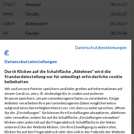
17217
Morawe
00:25:37
9896
Onolfo
00:25:37
13859
Boltersdorf
00:25:37
54
Fässler
00:25:38
21905
Schumacher
00:25:38
Datenschutzbestimmungen
13253
Schaefer
00:25:38
Datenschutzeinstellungen
2317
Golbar
00:25:38
Durch Klicken auf die Schaltfläche „Ablehnen“ wird die
5561
Lück
00:25:38
Standardeinstellung nur für unbedingt erforderliche cookie
12006
Laudien
00:25:38
beibehalten.
Wir und unsere Partner speichern und/oder greifen auf Informationen auf
9273
Nicotra
00:25:38
einem Gerät zu, wie z. B. eindeutige IDs in cookie und anderen
Browserspeichern, um personenbezogene Daten zu verarbeiten. Einige
7717
Lades
00:25:38
Anbieter verarbeiten Ihre personenbezogenen Daten möglicherweise
aufgrund eines berechtigten Interesses. Um dem zu widersprechen, öffnen
15581
Adamczak
00:25:38
Sie die „Einstellungen“. Sie können Ihre Einstellungen akzeptieren, ablehnen
oder verwalten, indem Sie auf die Schaltfläche „Einstellungen verwalten“
3162
Heilig
00:25:39
klicken oder jederzeit auf die Fingerabdruck-Schaltfläche in der linken
unteren Ecke der Website klicken. Um Ihre Einwilligung zu widerrufen,
3107
Schork
00:25:40
klicken Sie auf den Fingerabdruck oder den Link in der Fußzeile der Website