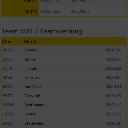
00:06:13.2
00:29:43.8
Split 2
00:23:59.6
00:53:43.5
Split 3
Team AVG / Teamwertung
Stnr
Name
3826
Scheck
00:19:06
1095
Bühler
00:20:03
1379
Tiegel
00:20:26
4698
Diethers
00:20:27
6672
Van Gulik
00:20:31
7877
Diawuoh
00:21:09
20049
Schürmann
00:21:15
11122
Schnell
00:21:22
2413
Stautemas
00:21:28