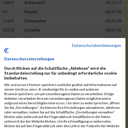
13859
Boltersdorf
00:25:37
54
Fässler
00:25:38
21905
Schumacher
00:25:38
13253
Schaefer
00:25:38
2317
Golbar
00:25:38
Datenschutzbestimmungen
5561
Lück
00:25:38
12006
Laudien
00:25:38
Datenschutzeinstellungen
9273
Nicotra
00:25:38
Durch Klicken auf die Schaltfläche „Ablehnen“ wird die
Standardeinstellung nur für unbedingt erforderliche cookie
7717
Lades
00:25:38
beibehalten.
15581
Adamczak
00:25:38
Wir und unsere Partner speichern und/oder greifen auf Informationen auf
einem Gerät zu, wie z. B. eindeutige IDs in cookie und anderen
3162
Heilig
00:25:39
Browserspeichern, um personenbezogene Daten zu verarbeiten. Einige
Anbieter verarbeiten Ihre personenbezogenen Daten möglicherweise
3107
Schork
00:25:40
aufgrund eines berechtigten Interesses. Um dem zu widersprechen, öffnen
Sie die „Einstellungen“. Sie können Ihre Einstellungen akzeptieren, ablehnen
5888
Regneri
00:25:41
oder verwalten, indem Sie auf die Schaltfläche „Einstellungen verwalten“
klicken oder jederzeit auf die Fingerabdruck-Schaltfläche in der linken
8971
Bien
00:25:42
unteren Ecke der Website klicken. Um Ihre Einwilligung zu widerrufen,
klicken Sie auf den Fingerabdruck oder den Link in der Fußzeile der Website