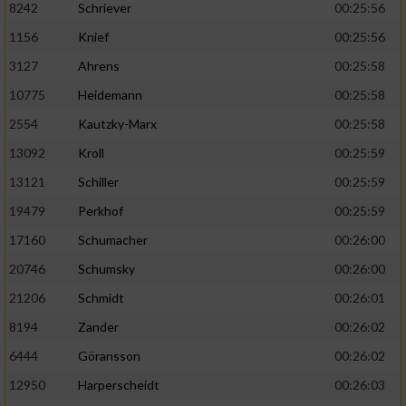
8242
Schriever
00:25:56
1156
Knief
00:25:56
Analyse von Zielgruppen durch Statistiken
oder Kombinationen von Daten aus
3127
Ahrens
00:25:58
verschiedenen Quellen
10775
Heidemann
00:25:58
Entwicklung und Verbesserung der Angebote
2554
Kautzky-Marx
00:25:58
13092
Kroll
00:25:59
Verwendung reduzierter Daten zur Auswahl
von Inhalten
13121
Schiller
00:25:59
IAB-Besonderheiten:
19479
Perkhof
00:25:59
17160
Schumacher
00:26:00
Verwendung genauer Standortdaten
20746
Schumsky
00:26:00
Geräte anhand von aktiv angeforderten
21206
Schmidt
00:26:01
Informationen identifizieren
8194
Zander
00:26:02
Nicht-IAB-Verarbeitungszwecke:
6444
Göransson
00:26:02
Notwendig
12950
Harperscheidt
00:26:03