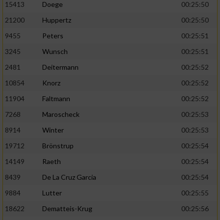
Speichern von oder Zugriff auf Informationen
15413
Doege
00:25:50
auf einem Endgerät
21200
Huppertz
00:25:50
Verwendung reduzierter Daten zur Auswahl
9455
Peters
00:25:51
von Werbeanzeigen
3245
Wunsch
00:25:51
Erstellung von Profilen für personalisierte
2481
Deitermann
00:25:52
Werbung
10854
Knorz
00:25:52
Verwendung von Profilen zur Auswahl
11904
Faltmann
00:25:52
personalisierter Werbung
7268
Maroscheck
00:25:53
Erstellung von Profilen zur Personalisierung
8914
Winter
00:25:53
von Inhalten
19712
Brönstrup
00:25:54
Verwendung von Profilen zur Auswahl
personalisierter Inhalte
14149
Raeth
00:25:54
8439
De La Cruz Garcia
00:25:54
Messung der Werbeleistung
9884
Lutter
00:25:55
18622
Dematteis-Krug
00:25:56
Messung der Performance von Inhalten