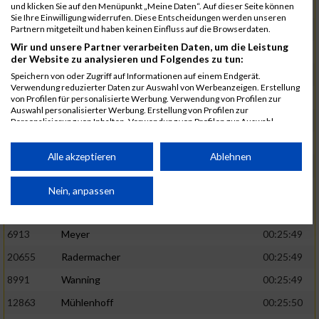
1582
Funken
00:25:42
und klicken Sie auf den Menüpunkt „Meine Daten“. Auf dieser Seite können
Sie Ihre Einwilligung widerrufen. Diese Entscheidungen werden unseren
12220
Cosma
00:25:43
Partnern mitgeteilt und haben keinen Einfluss auf die Browserdaten.
Wir und unsere Partner verarbeiten Daten, um die Leistung
9678
Exner
00:25:43
der Website zu analysieren und Folgendes zu tun:
11817
Schmaul-Klaibee
00:25:45
Speichern von oder Zugriff auf Informationen auf einem Endgerät.
Verwendung reduzierter Daten zur Auswahl von Werbeanzeigen. Erstellung
6812
Koch
00:25:47
von Profilen für personalisierte Werbung. Verwendung von Profilen zur
Auswahl personalisierter Werbung. Erstellung von Profilen zur
9610
Linß
00:25:47
Personalisierung von Inhalten. Verwendung von Profilen zur Auswahl
personalisierter Inhalte. Messung der Werbeleistung. Messung der
706
Wehmeier
00:25:48
Performance von Inhalten. Analyse von Zielgruppen durch Statistiken oder
Kombinationen von Daten aus verschiedenen Quellen. Entwicklung und
Alle akzeptieren
Ablehnen
14386
Küpper
00:25:48
Verbesserung der Angebote. Verwendung reduzierter Daten zur Auswahl
von Inhalten.
15455
Inhoff
00:25:48
Daten können außerhalb der Europäischen Union weitergegeben und in die
Nein, anpassen
USA gesendet werden.
10806
Erdmann
00:25:49
Ihre Einwilligung und die cookie Richtlinie gelten ausschließlich für diese
Website/App.
6913
Meyer
00:25:49
Partnerliste anzeigen (1 IAB-Anbieter)
20655
Radermacher
00:25:49
Wir nutzen Ihre Daten für folgende Zwecke:
8991
Wanning
00:25:49
IAB-Verarbeitungszwecke:
12863
Mühlenhoff
00:25:50