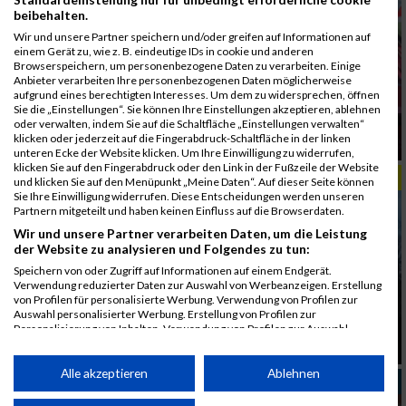
beibehalten.
Wir und unsere Partner speichern und/oder greifen auf Informationen auf
einem Gerät zu, wie z. B. eindeutige IDs in cookie und anderen
Browserspeichern, um personenbezogene Daten zu verarbeiten. Einige
Anbieter verarbeiten Ihre personenbezogenen Daten möglicherweise
aufgrund eines berechtigten Interesses. Um dem zu widersprechen, öffnen
Sie die „Einstellungen“. Sie können Ihre Einstellungen akzeptieren, ablehnen
oder verwalten, indem Sie auf die Schaltfläche „Einstellungen verwalten“
Kwizera dominiert Prag Halbmarathon mit
klicken oder jederzeit auf die Fingerabdruck-Schaltfläche in der linken
Rekordlauf
unteren Ecke der Website klicken. Um Ihre Einwilligung zu widerrufen,
klicken Sie auf den Fingerabdruck oder den Link in der Fußzeile der Website
REISEZEIT
und klicken Sie auf den Menüpunkt „Meine Daten“. Auf dieser Seite können
Sie Ihre Einwilligung widerrufen. Diese Entscheidungen werden unseren
Partnern mitgeteilt und haben keinen Einfluss auf die Browserdaten.
Wir und unsere Partner verarbeiten Daten, um die Leistung
der Website zu analysieren und Folgendes zu tun:
Speichern von oder Zugriff auf Informationen auf einem Endgerät.
Verwendung reduzierter Daten zur Auswahl von Werbeanzeigen. Erstellung
von Profilen für personalisierte Werbung. Verwendung von Profilen zur
Auswahl personalisierter Werbung. Erstellung von Profilen zur
Personalisierung von Inhalten. Verwendung von Profilen zur Auswahl
Prag laufend entdecken zwischen Moldau
personalisierter Inhalte. Messung der Werbeleistung. Messung der
Altstadt und Parks
Performance von Inhalten. Analyse von Zielgruppen durch Statistiken oder
Kombinationen von Daten aus verschiedenen Quellen. Entwicklung und
Alle akzeptieren
Ablehnen
INTERNATIONAL
Verbesserung der Angebote. Verwendung reduzierter Daten zur Auswahl
von Inhalten.