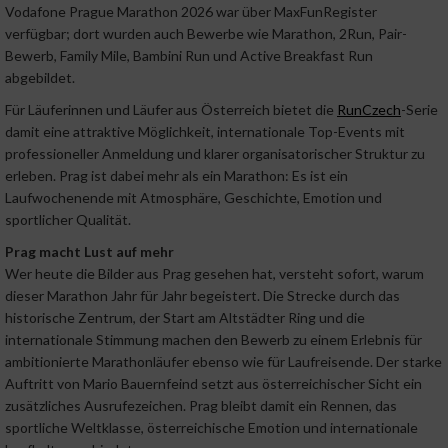
Vodafone Prague Marathon 2026 war über MaxFunRegister
verfügbar; dort wurden auch Bewerbe wie Marathon, 2Run, Pair-
Bewerb, Family Mile, Bambini Run und Active Breakfast Run
abgebildet.
Für Läuferinnen und Läufer aus Österreich bietet die
RunCzech
-Serie
damit eine attraktive Möglichkeit, internationale Top-Events mit
professioneller Anmeldung und klarer organisatorischer Struktur zu
erleben. Prag ist dabei mehr als ein Marathon: Es ist ein
Laufwochenende mit Atmosphäre, Geschichte, Emotion und
sportlicher Qualität.
Prag macht Lust auf mehr
Wer heute die Bilder aus Prag gesehen hat, versteht sofort, warum
dieser Marathon Jahr für Jahr begeistert. Die Strecke durch das
historische Zentrum, der Start am Altstädter Ring und die
internationale Stimmung machen den Bewerb zu einem Erlebnis für
ambitionierte Marathonläufer ebenso wie für Laufreisende. Der starke
Auftritt von Mario Bauernfeind setzt aus österreichischer Sicht ein
zusätzliches Ausrufezeichen. Prag bleibt damit ein Rennen, das
sportliche Weltklasse, österreichische Emotion und internationale