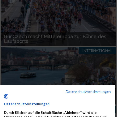
RunCzech macht Mitteleuropa zur Bühne des
Laufsports
INTERNATIONAL
Datenschutzbestimmungen
Prag Halbmarathon begeistert Eliteläufer und
Hobbyläufer gleichermaßen
Datenschutzeinstellungen
INTERNATIONAL
Durch Klicken auf die Schaltfläche „Ablehnen“ wird die
Standardeinstellung nur für unbedingt erforderliche cookie