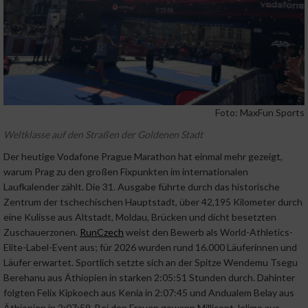
Foto: MaxFun Sports
Weltklasse auf den Straßen der Goldenen Stadt
Der heutige Vodafone Prague Marathon hat einmal mehr gezeigt,
warum Prag zu den großen Fixpunkten im internationalen
Laufkalender zählt. Die 31. Ausgabe führte durch das historische
Zentrum der tschechischen Hauptstadt, über 42,195 Kilometer durch
eine Kulisse aus Altstadt, Moldau, Brücken und dicht besetzten
Zuschauerzonen.
RunCzech
weist den Bewerb als World-Athletics-
Elite-Label-Event aus; für 2026 wurden rund 16.000 Läuferinnen und
Läufer erwartet. Sportlich setzte sich an der Spitze Wendemu Tsegu
Berehanu aus Äthiopien in starken 2:05:51 Stunden durch. Dahinter
folgten Felix Kipkoech aus Kenia in 2:07:45 und Andualem Belay aus
Äthiopien in 2:07:59. Bei den Frauen gewann Millicent Jelimo aus