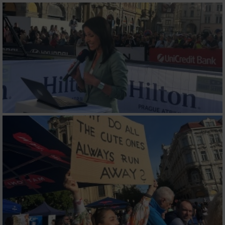
von Inhalten
Verwendung von Profilen zur Auswahl
personalisierter Inhalte
Messung der Werbeleistung
Messung der Performance von Inhalten
Analyse von Zielgruppen durch Statistiken
oder Kombinationen von Daten aus
verschiedenen Quellen
Entwicklung und Verbesserung der Angebote
Verwendung reduzierter Daten zur Auswahl
von Inhalten
IAB-Besonderheiten: