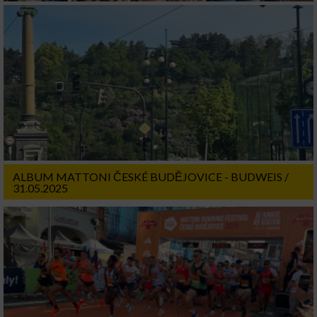
Verwendung genauer Standortdaten
Geräte anhand von aktiv angeforderten
Informationen identifizieren
Nicht-IAB-Verarbeitungszwecke:
Notwendig
Performance
ALBUM MATTONI ČESKÉ BUDĚJOVICE - BUDWEIS /
31.05.2025
Funktional
Werbung