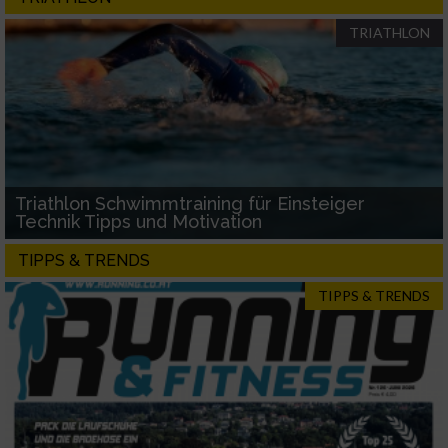
Erstellung von Profilen zur Personalisierung
von Inhalten
TRIATHLON
Verwendung von Profilen zur Auswahl
personalisierter Inhalte
Messung der Werbeleistung
Messung der Performance von Inhalten
Triathlon Schwimmtraining für Einsteiger
Technik Tipps und Motivation
Analyse von Zielgruppen durch Statistiken
TIPPS & TRENDS
oder Kombinationen von Daten aus
verschiedenen Quellen
TIPPS & TRENDS
Entwicklung und Verbesserung der Angebote
Verwendung reduzierter Daten zur Auswahl
von Inhalten
IAB-Besonderheiten: