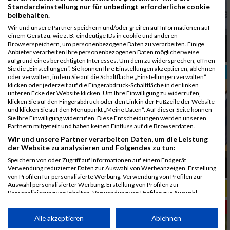
Standardeinstellung nur für unbedingt erforderliche cookie
beibehalten.
Wir und unsere Partner speichern und/oder greifen auf Informationen auf
einem Gerät zu, wie z. B. eindeutige IDs in cookie und anderen
Laufsport im Juni: So bleibst du stark, schnell
Browserspeichern, um personenbezogene Daten zu verarbeiten. Einige
und gesund
Anbieter verarbeiten Ihre personenbezogenen Daten möglicherweise
aufgrund eines berechtigten Interesses. Um dem zu widersprechen, öffnen
Sie die „Einstellungen“. Sie können Ihre Einstellungen akzeptieren, ablehnen
TRAINING
oder verwalten, indem Sie auf die Schaltfläche „Einstellungen verwalten“
klicken oder jederzeit auf die Fingerabdruck-Schaltfläche in der linken
unteren Ecke der Website klicken. Um Ihre Einwilligung zu widerrufen,
klicken Sie auf den Fingerabdruck oder den Link in der Fußzeile der Website
und klicken Sie auf den Menüpunkt „Meine Daten“. Auf dieser Seite können
Sie Ihre Einwilligung widerrufen. Diese Entscheidungen werden unseren
Partnern mitgeteilt und haben keinen Einfluss auf die Browserdaten.
Wir und unsere Partner verarbeiten Daten, um die Leistung
der Website zu analysieren und Folgendes zu tun:
Regeneration im Trainingsplan warum Pausen
Speichern von oder Zugriff auf Informationen auf einem Endgerät.
Leistung steigern
Verwendung reduzierter Daten zur Auswahl von Werbeanzeigen. Erstellung
von Profilen für personalisierte Werbung. Verwendung von Profilen zur
Auswahl personalisierter Werbung. Erstellung von Profilen zur
ERNÄHRUNG
Personalisierung von Inhalten. Verwendung von Profilen zur Auswahl
personalisierter Inhalte. Messung der Werbeleistung. Messung der
ERNÄHRUNG
Performance von Inhalten. Analyse von Zielgruppen durch Statistiken oder
Kombinationen von Daten aus verschiedenen Quellen. Entwicklung und
Alle akzeptieren
Ablehnen
Verbesserung der Angebote. Verwendung reduzierter Daten zur Auswahl