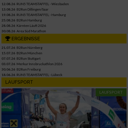
12.08.26
RUN5 TEAMSTAFFEL - Wiesbaden
13.08.26
B2Run Dillingen/Saar
19.08.26
RUN5 TEAMSTAFFEL - Hamburg
25.08.26
B2Run Hamburg
28.08.26
Kärnten Läuft 2026
30.08.26
Area Süd Marathon
ERGEBNISSE
21.07.26
B2Run Nürnberg
15.07.26
B2Run München
07.07.26
B2Run Stuttgart
03.07.26
Merkur Innsbruckathlon 2026
30.06.26
B2Run Freiburg
18.06.26
RUN5 TEAMSTAFFEL - Lübeck
LAUFSPORT
LAUFSPORT