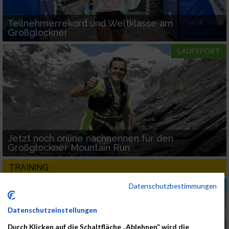
Teilnehmerrekord und Weltklasse am
Großglockner
LAUFSPORT
Jetzt noch online nachnennen für den
Großglockner Mountain Run
TRAINING
TRAINING
Datenschutzbestimmungen
Datenschutzeinstellungen
Durch Klicken auf die Schaltfläche „Ablehnen“ wird die