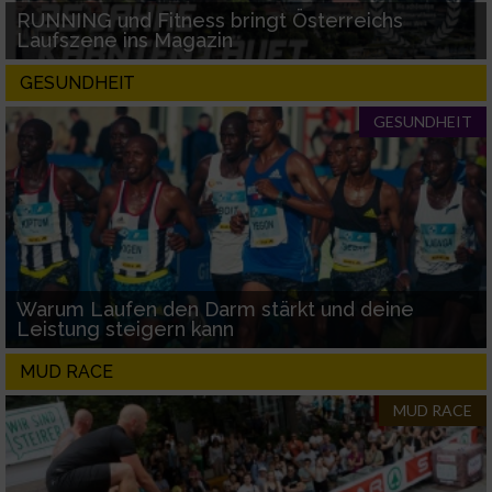
RUNNING und Fitness bringt Österreichs
Verwendung genauer Standortdaten
Laufszene ins Magazin
GESUNDHEIT
Geräte anhand von aktiv angeforderten
Informationen identifizieren
GESUNDHEIT
Nicht-IAB-Verarbeitungszwecke:
Notwendig
Performance
Warum Laufen den Darm stärkt und deine
Funktional
Leistung steigern kann
MUD RACE
Werbung
MUD RACE