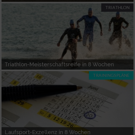
auf einem Endgerät
TRIATHLON
Verwendung reduzierter Daten zur Auswahl
von Werbeanzeigen
Erstellung von Profilen für personalisierte
Werbung
Verwendung von Profilen zur Auswahl
personalisierter Werbung
Triathlon-Meisterschaftsreife in 8 Wochen
Erstellung von Profilen zur Personalisierung
TRAININGSPLÄNE
von Inhalten
Verwendung von Profilen zur Auswahl
personalisierter Inhalte
Messung der Werbeleistung
Laufsport-Exzellenz in 8 Wochen
Messung der Performance von Inhalten