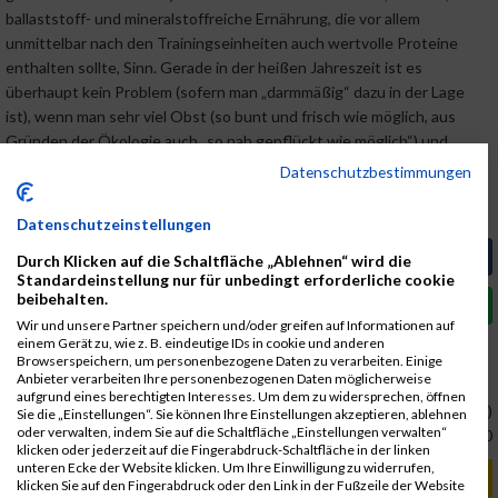
ballaststoff- und mineralstoffreiche Ernährung, die vor allem
unmittelbar nach den Trainingseinheiten auch wertvolle Proteine
enthalten sollte, Sinn. Gerade in der heißen Jahreszeit ist es
überhaupt kein Problem (sofern man „darmmäßig“ dazu in der Lage
ist), wenn man sehr viel Obst (so bunt und frisch wie möglich, aus
Gründen der Ökologie auch „so nah gepflückt wie möglich“) und
Gemüse zu sich nimmt. Einen guten Snack für zwischendurch stellen
Datenschutzbestimmungen
Nüsse oder Bio-Maroni (gibt´s neuerdings auch im Sommer…) dar,
Schokolade, Kuchen und Eis ade…ach ja, Trinken, Trinken, Trinken
Datenschutzeinstellungen
Artikel auf Facebook teilen
Durch Klicken auf die Schaltfläche „Ablehnen“ wird die
Standardeinstellung nur für unbedingt erforderliche cookie
beibehalten.
Artikel auf Whatsapp teilen
Wir und unsere Partner speichern und/oder greifen auf Informationen auf
einem Gerät zu, wie z. B. eindeutige IDs in cookie und anderen
Browserspeichern, um personenbezogene Daten zu verarbeiten. Einige
Link:
www.maxfunsports.com
Anbieter verarbeiten Ihre personenbezogenen Daten möglicherweise
aufgrund eines berechtigten Interesses. Um dem zu widersprechen, öffnen
Christian Kleber (MAS)
Sie die „Einstellungen“. Sie können Ihre Einstellungen akzeptieren, ablehnen
oder verwalten, indem Sie auf die Schaltfläche „Einstellungen verwalten“
03.07.2019, 12:00:00
klicken oder jederzeit auf die Fingerabdruck-Schaltfläche in der linken
unteren Ecke der Website klicken. Um Ihre Einwilligung zu widerrufen,
RELEVANTE ARTIKEL
klicken Sie auf den Fingerabdruck oder den Link in der Fußzeile der Website