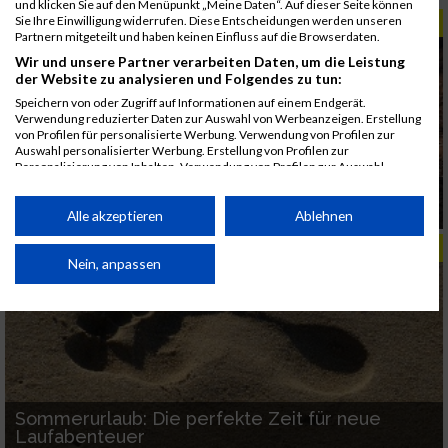
und klicken Sie auf den Menüpunkt „Meine Daten“. Auf dieser Seite können
Sie Ihre Einwilligung widerrufen. Diese Entscheidungen werden unseren
REISEZEIT
Partnern mitgeteilt und haben keinen Einfluss auf die Browserdaten.
Wir und unsere Partner verarbeiten Daten, um die Leistung
der Website zu analysieren und Folgendes zu tun:
Speichern von oder Zugriff auf Informationen auf einem Endgerät.
Verwendung reduzierter Daten zur Auswahl von Werbeanzeigen. Erstellung
von Profilen für personalisierte Werbung. Verwendung von Profilen zur
Auswahl personalisierter Werbung. Erstellung von Profilen zur
Personalisierung von Inhalten. Verwendung von Profilen zur Auswahl
personalisierter Inhalte. Messung der Werbeleistung. Messung der
Laufen im Blätterrauschen Herbsturlaub mit
Performance von Inhalten. Analyse von Zielgruppen durch Statistiken oder
Bewegung und Genuss
Kombinationen von Daten aus verschiedenen Quellen. Entwicklung und
Alle akzeptieren
Ablehnen
Verbesserung der Angebote. Verwendung reduzierter Daten zur Auswahl
REISEZEIT
von Inhalten.
Daten können außerhalb der Europäischen Union weitergegeben und in die
Nein, anpassen
USA gesendet werden.
Ihre Einwilligung und die cookie Richtlinie gelten ausschließlich für diese
Website/App.
Partnerliste anzeigen (1 IAB-Anbieter)
Wir nutzen Ihre Daten für folgende Zwecke:
IAB-Verarbeitungszwecke:
Sommerurlaub: Die perfekte Zeit für neue
Laufabenteuer
Speichern von oder Zugriff auf Informationen