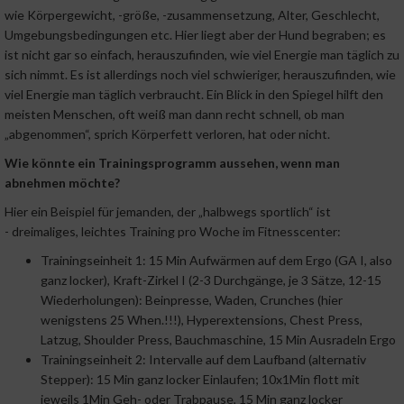
wie Körpergewicht, -größe, -zusammensetzung, Alter, Geschlecht,
Umgebungsbedingungen etc. Hier liegt aber der Hund begraben; es
ist nicht gar so einfach, herauszufinden, wie viel Energie man täglich zu
sich nimmt. Es ist allerdings noch viel schwieriger, herauszufinden, wie
viel Energie man täglich verbraucht. Ein Blick in den Spiegel hilft den
meisten Menschen, oft weiß man dann recht schnell, ob man
„abgenommen“, sprich Körperfett verloren, hat oder nicht.
Wie könnte ein Trainingsprogramm aussehen, wenn man
abnehmen möchte?
Hier ein Beispiel für jemanden, der „halbwegs sportlich“ ist
- dreimaliges, leichtes Training pro Woche im Fitnesscenter:
Trainingseinheit 1: 15 Min Aufwärmen auf dem Ergo (GA I, also
ganz locker), Kraft-Zirkel I (2-3 Durchgänge, je 3 Sätze, 12-15
Wiederholungen): Beinpresse, Waden, Crunches (hier
wenigstens 25 When.!!!), Hyperextensions, Chest Press,
Latzug, Shoulder Press, Bauchmaschine, 15 Min Ausradeln Ergo
Trainingseinheit 2: Intervalle auf dem Laufband (alternativ
Stepper): 15 Min ganz locker Einlaufen; 10x1Min flott mit
jeweils 1Min Geh- oder Trabpause, 15 Min ganz locker