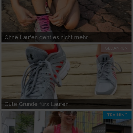
Messung der Performance von Inhalten
Analyse von Zielgruppen durch Statistiken
Ohne Laufen geht es nicht mehr
oder Kombinationen von Daten aus
verschiedenen Quellen
GEDANKEN
Entwicklung und Verbesserung der Angebote
Verwendung reduzierter Daten zur Auswahl
von Inhalten
IAB-Besonderheiten:
Verwendung genauer Standortdaten
Gute Gründe fürs Laufen
Geräte anhand von aktiv angeforderten
TRAINING
Informationen identifizieren
Nicht-IAB-Verarbeitungszwecke: