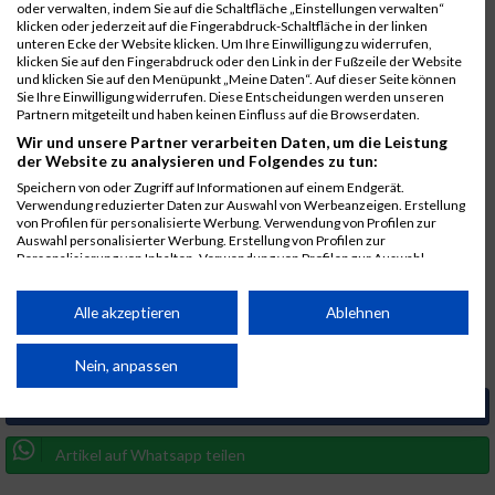
oder verwalten, indem Sie auf die Schaltfläche „Einstellungen verwalten“
Kleidung im Zwiebelprinzip vorbereiten
klicken oder jederzeit auf die Fingerabdruck-Schaltfläche in der linken
Regel festlegen nur 10 Minuten starten
unteren Ecke der Website klicken. Um Ihre Einwilligung zu widerrufen,
klicken Sie auf den Fingerabdruck oder den Link in der Fußzeile der Website
Training fest an eine Tageszeit koppeln zum Beispiel
und klicken Sie auf den Menüpunkt „Meine Daten“. Auf dieser Seite können
Mittagspause oder Feierabend
Sie Ihre Einwilligung widerrufen. Diese Entscheidungen werden unseren
Perfektion streichen Regelmaessigkeit zaehlt
Partnern mitgeteilt und haben keinen Einfluss auf die Browserdaten.
Wir und unsere Partner verarbeiten Daten, um die Leistung
Oft gilt Wer einmal draussen ist bleibt laenger als geplant
der Website zu analysieren und Folgendes zu tun:
Mini Upgrade fuer Lauf Einsteigerinnen
Speichern von oder Zugriff auf Informationen auf einem Endgerät.
Verwendung reduzierter Daten zur Auswahl von Werbeanzeigen. Erstellung
Wenn du bereits etwas fitter bist kannst du das Training leicht
von Profilen für personalisierte Werbung. Verwendung von Profilen zur
Auswahl personalisierter Werbung. Erstellung von Profilen zur
anpassen
Personalisierung von Inhalten. Verwendung von Profilen zur Auswahl
personalisierter Inhalte. Messung der Werbeleistung. Messung der
Ersetze schnelles Walking durch 1 Minute lockeres Joggen
Performance von Inhalten. Analyse von Zielgruppen durch Statistiken oder
Nutze Treppen oder kleine Anstiege fuer mehr Intensitaet
Kombinationen von Daten aus verschiedenen Quellen. Entwicklung und
Alle akzeptieren
Ablehnen
Verkuerze die Pausen zwischen den Uebungen
Verbesserung der Angebote. Verwendung reduzierter Daten zur Auswahl
von Inhalten.
So wird aus dem Winter Workout ein sanfter Einstieg ins Lauftraining
Daten können außerhalb der Europäischen Union weitergegeben und in die
Nein, anpassen
USA gesendet werden.
Artikel auf Facebook teilen
Ihre Einwilligung und die cookie Richtlinie gelten ausschließlich für diese
Website/App.
Artikel auf Whatsapp teilen
Partnerliste anzeigen (1 IAB-Anbieter)