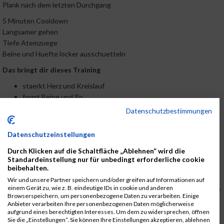
Plank nach dem letzten Durchgang
5 Minuten Cooldown
Langsamer gehen
Tiefe Atemzuege
Beine und Huefte locker ausschuetteln
Das bringt dir dieses Training
staerkt Herz und Kreislauf
formt Beine und Po
aktiviert die Core Muskulatur
Datenschutzbestimmungen
foerdert Durchblutung und Energie
hilft gegen Wintermuedigkeit und Stress
Datenschutzeinstellungen
Besonders effektiv ist die Kombination aus Bewegung und Kraft weil
Durch Klicken auf die Schaltfläche „Ablehnen“ wird die
sie den Koerper ganzheitlich fordert ohne zu ueberlasten
Standardeinstellung nur für unbedingt erforderliche cookie
beibehalten.
So bleibst du auch im Winter dran
Wir und unsere Partner speichern und/oder greifen auf Informationen auf
einem Gerät zu, wie z. B. eindeutige IDs in cookie und anderen
Die groesste Huerde ist selten das Training selbst sondern der innere
Browserspeichern, um personenbezogene Daten zu verarbeiten. Einige
Schweinehund
Anbieter verarbeiten Ihre personenbezogenen Daten möglicherweise
aufgrund eines berechtigten Interesses. Um dem zu widersprechen, öffnen
Diese Tipps helfen wirklich
Sie die „Einstellungen“. Sie können Ihre Einstellungen akzeptieren, ablehnen