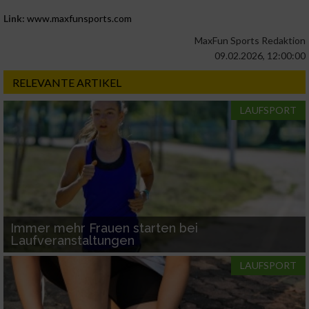
Wir nutzen Ihre Daten für folgende Zwecke:
Link:
www.maxfunsports.com
IAB-Verarbeitungszwecke:
MaxFun Sports Redaktion
Speichern von oder Zugriff auf Informationen
auf einem Endgerät
09.02.2026, 12:00:00
RELEVANTE ARTIKEL
Verwendung reduzierter Daten zur Auswahl
von Werbeanzeigen
LAUFSPORT
Erstellung von Profilen für personalisierte
Werbung
Verwendung von Profilen zur Auswahl
personalisierter Werbung
Erstellung von Profilen zur Personalisierung
von Inhalten
Immer mehr Frauen starten bei
Laufveranstaltungen
Verwendung von Profilen zur Auswahl
LAUFSPORT
personalisierter Inhalte
Messung der Werbeleistung