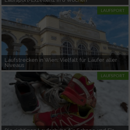
Entwicklung und Verbesserung der Angebote
LAUFSPORT
Verwendung reduzierter Daten zur Auswahl
von Inhalten
IAB-Besonderheiten:
Verwendung genauer Standortdaten
Laufstrecken in Wien: Vielfalt für Läufer aller
Geräte anhand von aktiv angeforderten
Niveaus
Informationen identifizieren
LAUFSPORT
Nicht-IAB-Verarbeitungszwecke:
Notwendig
Performance
Funktional