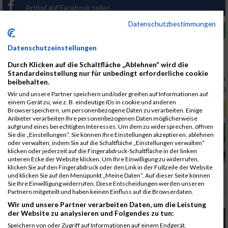
Artikel auf Facebook teilen
Datenschutzbestimmungen
Artikel auf Whatsapp teilen
Datenschutzeinstellungen
Link:
www.maxfunsports.com
Durch Klicken auf die Schaltfläche „Ablehnen“ wird die
Standardeinstellung nur für unbedingt erforderliche cookie
Gerhard Böhm
beibehalten.
03.01.2019, 10:00:00
Wir und unsere Partner speichern und/oder greifen auf Informationen auf
einem Gerät zu, wie z. B. eindeutige IDs in cookie und anderen
RELEVANTE ARTIKEL
Browserspeichern, um personenbezogene Daten zu verarbeiten. Einige
Anbieter verarbeiten Ihre personenbezogenen Daten möglicherweise
aufgrund eines berechtigten Interesses. Um dem zu widersprechen, öffnen
LAUFSPORT
Sie die „Einstellungen“. Sie können Ihre Einstellungen akzeptieren, ablehnen
oder verwalten, indem Sie auf die Schaltfläche „Einstellungen verwalten“
klicken oder jederzeit auf die Fingerabdruck-Schaltfläche in der linken
unteren Ecke der Website klicken. Um Ihre Einwilligung zu widerrufen,
klicken Sie auf den Fingerabdruck oder den Link in der Fußzeile der Website
und klicken Sie auf den Menüpunkt „Meine Daten“. Auf dieser Seite können
Sie Ihre Einwilligung widerrufen. Diese Entscheidungen werden unseren
Partnern mitgeteilt und haben keinen Einfluss auf die Browserdaten.
Wir und unsere Partner verarbeiten Daten, um die Leistung
der Website zu analysieren und Folgendes zu tun:
Immer mehr Frauen starten bei
Laufveranstaltungen
Speichern von oder Zugriff auf Informationen auf einem Endgerät.