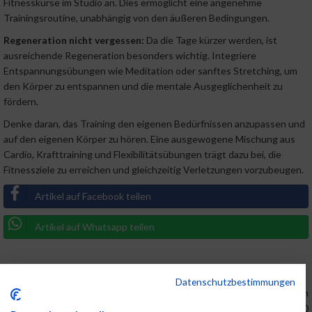
Fitnesskurse im Studio an. Dies ermöglicht eine angenehme
Trainingsroutine, unabhängig von den äußeren Bedingungen.
Regeneration nicht vergessen:
Da die Tage kürzer werden, ist
ausreichende Regeneration besonders wichtig. Integriere
Entspannungsübungen wie Meditation oder sanftes Stretching, um
den Körper zu entspannen und die mentale Ausgeglichenheit zu
fördern.
Denke daran, das Training den eigenen Bedürfnissen anzupassen und
auf den eigenen Körper zu hören. Eine ausgewogene Mischung aus
Cardio, Krafttraining und Flexibilitätsübungen trägt dazu bei, die
Fitnessziele zu erreichen und gleichzeitig Verletzungen vorzubeugen.
Artikel auf Facebook teilen
Artikel auf Whatsapp teilen
Link:
www.maxfunsports.com
Datenschutzbestimmungen
MaxFun Sports Redaktion
17.11.2023, 17:00:00