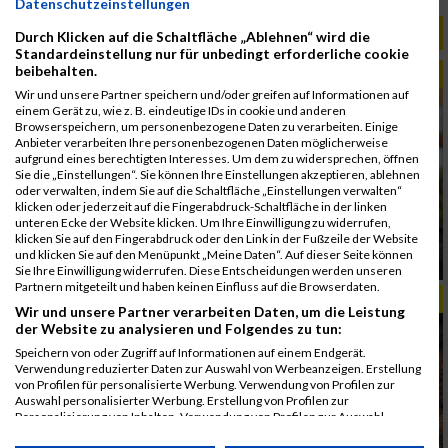
Datenschutzeinstellungen
RELEVANTE ARTIKEL
Durch Klicken auf die Schaltfläche „Ablehnen“ wird die
Standardeinstellung nur für unbedingt erforderliche cookie
beibehalten.
TIPPS & TRENDS
Wir und unsere Partner speichern und/oder greifen auf Informationen auf
einem Gerät zu, wie z. B. eindeutige IDs in cookie und anderen
Browserspeichern, um personenbezogene Daten zu verarbeiten. Einige
Anbieter verarbeiten Ihre personenbezogenen Daten möglicherweise
aufgrund eines berechtigten Interesses. Um dem zu widersprechen, öffnen
Sie die „Einstellungen“. Sie können Ihre Einstellungen akzeptieren, ablehnen
oder verwalten, indem Sie auf die Schaltfläche „Einstellungen verwalten“
klicken oder jederzeit auf die Fingerabdruck-Schaltfläche in der linken
unteren Ecke der Website klicken. Um Ihre Einwilligung zu widerrufen,
klicken Sie auf den Fingerabdruck oder den Link in der Fußzeile der Website
Social Media verändert den Laufsport und stärkt
und klicken Sie auf den Menüpunkt „Meine Daten“. Auf dieser Seite können
die Community
Sie Ihre Einwilligung widerrufen. Diese Entscheidungen werden unseren
Partnern mitgeteilt und haben keinen Einfluss auf die Browserdaten.
REISEZEIT
Wir und unsere Partner verarbeiten Daten, um die Leistung
der Website zu analysieren und Folgendes zu tun:
Speichern von oder Zugriff auf Informationen auf einem Endgerät.
Verwendung reduzierter Daten zur Auswahl von Werbeanzeigen. Erstellung
von Profilen für personalisierte Werbung. Verwendung von Profilen zur
Auswahl personalisierter Werbung. Erstellung von Profilen zur
Personalisierung von Inhalten. Verwendung von Profilen zur Auswahl
personalisierter Inhalte. Messung der Werbeleistung. Messung der