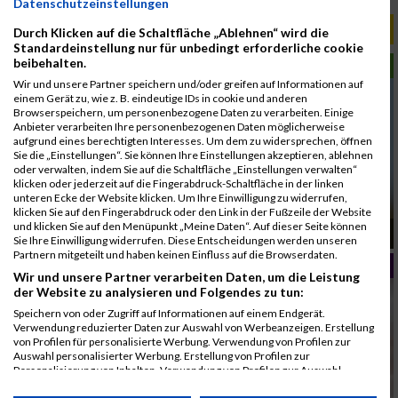
Datenschutzeinstellungen
RELEVANTE ARTIKEL
Durch Klicken auf die Schaltfläche „Ablehnen“ wird die
Standardeinstellung nur für unbedingt erforderliche cookie
beibehalten.
LAUFSPORT
Wir und unsere Partner speichern und/oder greifen auf Informationen auf
einem Gerät zu, wie z. B. eindeutige IDs in cookie und anderen
Browserspeichern, um personenbezogene Daten zu verarbeiten. Einige
Anbieter verarbeiten Ihre personenbezogenen Daten möglicherweise
aufgrund eines berechtigten Interesses. Um dem zu widersprechen, öffnen
Sie die „Einstellungen“. Sie können Ihre Einstellungen akzeptieren, ablehnen
oder verwalten, indem Sie auf die Schaltfläche „Einstellungen verwalten“
klicken oder jederzeit auf die Fingerabdruck-Schaltfläche in der linken
unteren Ecke der Website klicken. Um Ihre Einwilligung zu widerrufen,
klicken Sie auf den Fingerabdruck oder den Link in der Fußzeile der Website
und klicken Sie auf den Menüpunkt „Meine Daten“. Auf dieser Seite können
Weltfrauentag bei MaxFunSports
Sie Ihre Einwilligung widerrufen. Diese Entscheidungen werden unseren
Partnern mitgeteilt und haben keinen Einfluss auf die Browserdaten.
GESUNDHEIT
Wir und unsere Partner verarbeiten Daten, um die Leistung
der Website zu analysieren und Folgendes zu tun:
Speichern von oder Zugriff auf Informationen auf einem Endgerät.
Verwendung reduzierter Daten zur Auswahl von Werbeanzeigen. Erstellung
von Profilen für personalisierte Werbung. Verwendung von Profilen zur
Auswahl personalisierter Werbung. Erstellung von Profilen zur
Personalisierung von Inhalten. Verwendung von Profilen zur Auswahl
personalisierter Inhalte. Messung der Werbeleistung. Messung der