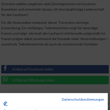
Strecken wählen, beginnen viele Einsteigerinnen mit kürzeren
Bewerben und entwickeln daraus oft eine langfristige Leidenschaft
für den Laufsport.
Für die Veranstalter bedeutet dieser Trend eine wichtige
Entwicklung. Ein vielfältiges Teilnehmerfeld sorgt für lebendige
Events und zeigt, wie breit der Laufsport mittlerweile aufgestellt ist.
Frauen prägen dabei zunehmend die Dynamik vieler Veranstaltungen –
sowohl als Teilnehmerinnen als auch als motivierende Vorbilder.
Artikel auf Facebook teilen
Artikel auf Whatsapp teilen
Link:
www.maxfunsports.com
Datenschutzbestimmungen
MaxFun Sports Redaktion
06.03.2026, 17:00:00