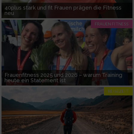
IAB-Besonderheiten:
40plus stark und fit Frauen prägen die Fitness
neu
Verwendung genauer Standortdaten
FRAUEN FITNESS
Geräte anhand von aktiv angeforderten
Informationen identifizieren
Nicht-IAB-Verarbeitungszwecke:
Notwendig
Frauenfitness 2025 und 2026 – warum Training
heute ein Statement ist
Performance
REISEZEIT
Funktional
Werbung