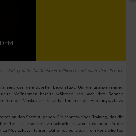
 DEM
rn, sind gezielte Maßnahmen während und nach dem Rennen
a sein, das viele Sportler beschäftigt. Um die unangenehmen
 gezielte Maßnahmen bereits während und nach dem Rennen
elfen, die Muskulatur zu entlasten und die Erholungszeit zu
itet an den Start zu gehen. Ein schrittweises Training, das die
reitet, ist essenziell. Zu schnelles Laufen, besonders in der
nd zu
Muskelkater
führen. Daher ist es ratsam, ein kontrolliertes