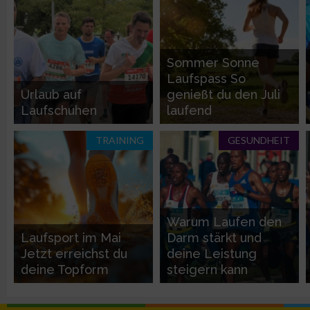
Verwendung von Profilen zur Auswahl personalisierter Werbun
Erstellung von Profilen zur Personalisierung von Inhalten
Sommer Sonne
Laufspass So
Verwendung von Profilen zur Auswahl personalisierter Inhalte
Urlaub auf
genießt du den Juli
Laufschuhen
laufend
Messung der Werbeleistung
TRAINING
GESUNDHEIT
Messung der Performance von Inhalten
Analyse von Zielgruppen durch Statistiken oder Kombinatione
Warum Laufen den
verschiedenen Quellen
Laufsport im Mai
Darm stärkt und
Jetzt erreichst du
deine Leistung
Entwicklung und Verbesserung der Angebote
deine Topform
steigern kann
Verwendung reduzierter Daten zur Auswahl von Inhalten