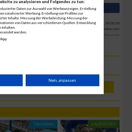
ebsite zu analysieren und Folgendes zu tun:
Artikel auf Facebook teilen
eduzierter Daten zur Auswahl von Werbeanzeigen. Erstellung
ersonalisierter Werbung. Erstellung von Profilen zur
ierter Inhalte. Messung der Werbeleistung. Messung der
inationen von Daten aus verschiedenen Quellen. Entwicklung
02.10.2024, 09:00:00
 Inhalten.
Foto: www.pixabay.com
gesendet werden.
Ausdauersport
Regneration
Muskelkater
Chiasamen
/App.
rät
Nein, anpassen
Abonnieren
n
TRAINING
LAUFSPORT