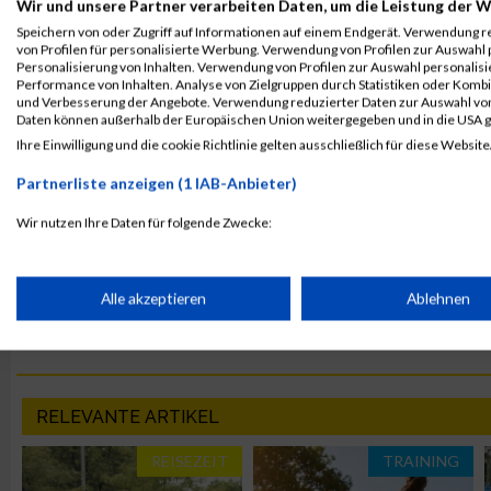
Wir und unsere Partner verarbeiten Daten, um die Leistung der W
Speichern von oder Zugriff auf Informationen auf einem Endgerät. Verwendung r
von Profilen für personalisierte Werbung. Verwendung von Profilen zur Auswahl p
Personalisierung von Inhalten. Verwendung von Profilen zur Auswahl personalis
Performance von Inhalten. Analyse von Zielgruppen durch Statistiken oder Komb
MaxFun Sports Redaktion
und Verbesserung der Angebote. Verwendung reduzierter Daten zur Auswahl von
Daten können außerhalb der Europäischen Union weitergegeben und in die USA 
Ihre Einwilligung und die cookie Richtlinie gelten ausschließlich für diese Website
Partnerliste anzeigen (1 IAB-Anbieter)
Wir nutzen Ihre Daten für folgende Zwecke:
zum Newsletter anmelden
Find us on Facebook
IAB-Verarbeitungszwecke:
Speichern von oder Zugriff auf Informationen auf einem Endge
Alle akzeptieren
Ablehnen
Newsletter
Verwendung reduzierter Daten zur Auswahl von Werbeanzeige
RELEVANTE ARTIKEL
Erstellung von Profilen für personalisierte Werbung
REISEZEIT
TRAINING