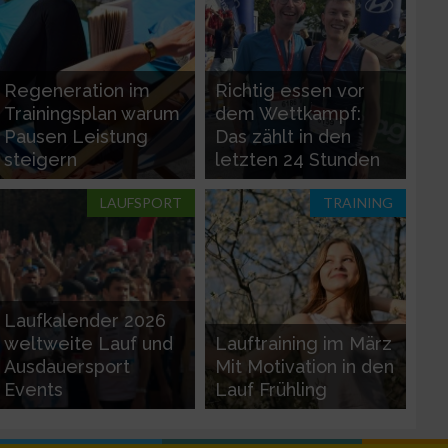
g
Regeneration im
Richtig essen vor
Trainingsplan warum
dem Wettkampf:
Pausen Leistung
Das zählt in den
steigern
letzten 24 Stunden
LAUFSPORT
TRAINING
n von Daten aus
Laufkalender 2026
weltweite Lauf und
Lauftraining im März
Ausdauersport
Mit Motivation in den
Events
Lauf Frühling