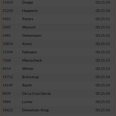
Speichern von oder Zugriff auf Informationen
15413
Doege
00:25:50
auf einem Endgerät
21200
Huppertz
00:25:50
Verwendung reduzierter Daten zur Auswahl
9455
Peters
00:25:51
von Werbeanzeigen
3245
Wunsch
00:25:51
Erstellung von Profilen für personalisierte
2481
Deitermann
00:25:52
Werbung
10854
Knorz
00:25:52
Verwendung von Profilen zur Auswahl
11904
Faltmann
00:25:52
personalisierter Werbung
7268
Maroscheck
00:25:53
Erstellung von Profilen zur Personalisierung
8914
Winter
00:25:53
von Inhalten
19712
Brönstrup
00:25:54
Verwendung von Profilen zur Auswahl
personalisierter Inhalte
14149
Raeth
00:25:54
8439
De La Cruz Garcia
00:25:54
Messung der Werbeleistung
9884
Lutter
00:25:55
18622
Dematteis-Krug
00:25:56
Messung der Performance von Inhalten