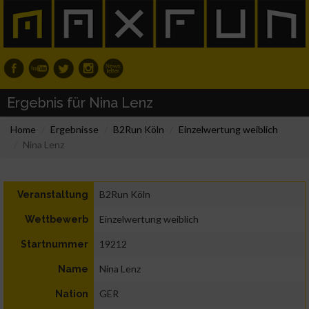
Ergebnis für Nina Lenz
Home
Ergebnisse
B2Run Köln
Einzelwertung weiblich
Nina Lenz
B2Run Köln
Veranstaltung
Einzelwertung weiblich
Wettbewerb
19212
Startnummer
Nina Lenz
Name
GER
Nation