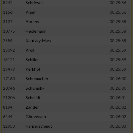
8242
Schriever
00:25:56
1156
Knief
00:25:56
Analyse von Zielgruppen durch Statistiken
oder Kombinationen von Daten aus
3127
Ahrens
00:25:58
verschiedenen Quellen
10775
Heidemann
00:25:58
Entwicklung und Verbesserung der Angebote
2554
Kautzky-Marx
00:25:58
13092
Kroll
00:25:59
Verwendung reduzierter Daten zur Auswahl
von Inhalten
13121
Schiller
00:25:59
IAB-Besonderheiten:
19479
Perkhof
00:25:59
17160
Schumacher
00:26:00
Verwendung genauer Standortdaten
20746
Schumsky
00:26:00
Geräte anhand von aktiv angeforderten
21206
Schmidt
00:26:01
Informationen identifizieren
8194
Zander
00:26:02
Nicht-IAB-Verarbeitungszwecke:
6444
Göransson
00:26:02
Notwendig
12950
Harperscheidt
00:26:03