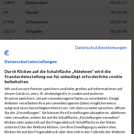
13859
Boltersdorf
00:25:37
54
Fässler
00:25:38
21905
Schumacher
00:25:38
13253
Schaefer
00:25:38
2317
Golbar
00:25:38
Datenschutzbestimmungen
5561
Lück
00:25:38
12006
Laudien
00:25:38
Datenschutzeinstellungen
9273
Nicotra
00:25:38
Durch Klicken auf die Schaltfläche „Ablehnen“ wird die
Standardeinstellung nur für unbedingt erforderliche cookie
7717
Lades
00:25:38
beibehalten.
15581
Adamczak
00:25:38
Wir und unsere Partner speichern und/oder greifen auf Informationen auf
einem Gerät zu, wie z. B. eindeutige IDs in cookie und anderen
3162
Heilig
00:25:39
Browserspeichern, um personenbezogene Daten zu verarbeiten. Einige
Anbieter verarbeiten Ihre personenbezogenen Daten möglicherweise
3107
Schork
00:25:40
aufgrund eines berechtigten Interesses. Um dem zu widersprechen, öffnen
Sie die „Einstellungen“. Sie können Ihre Einstellungen akzeptieren, ablehnen
5888
Regneri
00:25:41
oder verwalten, indem Sie auf die Schaltfläche „Einstellungen verwalten“
klicken oder jederzeit auf die Fingerabdruck-Schaltfläche in der linken
8971
Bien
00:25:42
unteren Ecke der Website klicken. Um Ihre Einwilligung zu widerrufen,
klicken Sie auf den Fingerabdruck oder den Link in der Fußzeile der Website