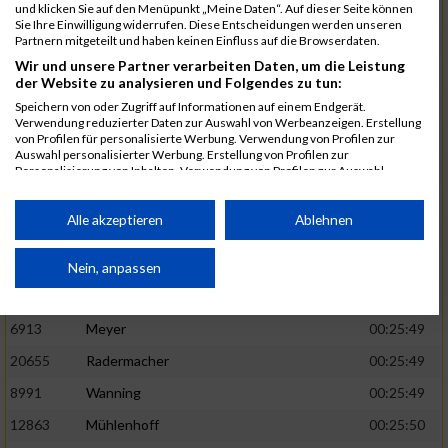
1582
Funken
00:25:42
und klicken Sie auf den Menüpunkt „Meine Daten“. Auf dieser Seite können
Sie Ihre Einwilligung widerrufen. Diese Entscheidungen werden unseren
12220
Cosma
00:25:43
Partnern mitgeteilt und haben keinen Einfluss auf die Browserdaten.
Wir und unsere Partner verarbeiten Daten, um die Leistung
9678
Exner
00:25:43
der Website zu analysieren und Folgendes zu tun:
11817
Schmaul-Klaibee
00:25:45
Speichern von oder Zugriff auf Informationen auf einem Endgerät.
Verwendung reduzierter Daten zur Auswahl von Werbeanzeigen. Erstellung
6812
Koch
00:25:47
von Profilen für personalisierte Werbung. Verwendung von Profilen zur
Auswahl personalisierter Werbung. Erstellung von Profilen zur
9610
Linß
00:25:47
Personalisierung von Inhalten. Verwendung von Profilen zur Auswahl
personalisierter Inhalte. Messung der Werbeleistung. Messung der
706
Wehmeier
00:25:48
Performance von Inhalten. Analyse von Zielgruppen durch Statistiken oder
Kombinationen von Daten aus verschiedenen Quellen. Entwicklung und
Alle akzeptieren
Ablehnen
14386
Küpper
00:25:48
Verbesserung der Angebote. Verwendung reduzierter Daten zur Auswahl
von Inhalten.
15455
Inhoff
00:25:48
Daten können außerhalb der Europäischen Union weitergegeben und in die
Nein, anpassen
USA gesendet werden.
10806
Erdmann
00:25:49
Ihre Einwilligung und die cookie Richtlinie gelten ausschließlich für diese
Website/App.
6913
Meyer
00:25:49
Partnerliste anzeigen (1 IAB-Anbieter)
20655
Radermacher
00:25:49
Wir nutzen Ihre Daten für folgende Zwecke:
8991
Wanning
00:25:49
IAB-Verarbeitungszwecke:
12863
Mühlenhoff
00:25:50