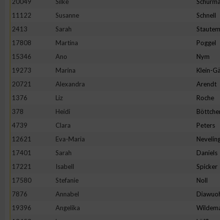
20049
Silke
Schürm
11122
Susanne
Schnell
2413
Sarah
Staute
17808
Martina
Poggel
15346
Ano
Nym
19273
Marina
Klein-Gä
20721
Alexandra
Arendt
1376
Liz
Roche
378
Heidi
Böttche
4739
Clara
Peters
12621
Eva-Maria
Nevelin
17401
Sarah
Daniels
17221
Isabell
Spicker
17580
Stefanie
Noll
7876
Annabel
Diawuo
19396
Angelika
Wildem