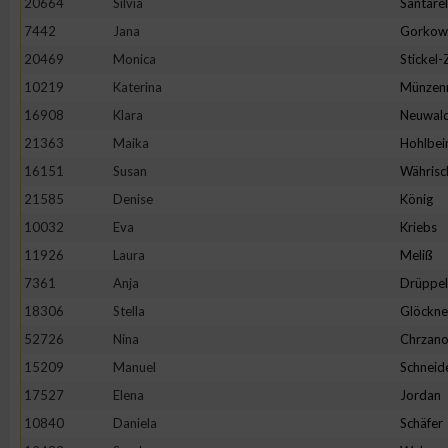
20664
Silvia
Santarel
IAB-Besonderheiten:
7442
Jana
Gorkow
Verwendung genauer Standortdaten
20469
Monica
Stickel
10219
Katerina
Münzen
Geräte anhand von aktiv angeforderten Informationen identifi
16908
Klara
Neuwal
21363
Maika
Hohlbei
Nicht-IAB-Verarbeitungszwecke:
16151
Susan
Währisc
Notwendig
21585
Denise
König
10032
Eva
Kriebs
11926
Laura
Meliß
Performance
7361
Anja
Drüppel
18306
Stella
Glöckne
Funktional
52726
Nina
Chrzano
15209
Manuel
Schneid
Werbung
17527
Elena
Jordan
10840
Daniela
Schäfer