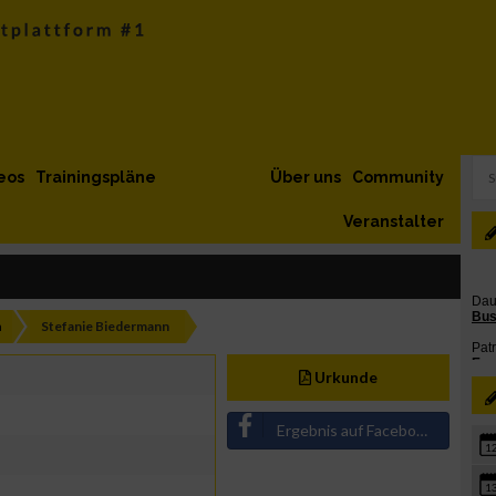
eos
Trainingspläne
Über uns
Community
Veranstalter
h
Stefanie Biedermann
Urkunde
Ergebnis auf Facebook teilen
1
1