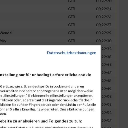
GER
00:22:20
GER
00:22:21
GER
00:22:26
GER
00:22:27
-Wendel
GER
00:22:29
fsky
GER
00:22:30
GER
00:22:32
Datenschutzbestimmungen
in
GER
00:22:38
t
GER
00:22:41
n
GER
00:22:43
nstellung nur für unbedingt erforderliche cookie
-Legner
GER
00:22:48
erät zu, wie z. B. eindeutige IDs in cookie und anderen
uck
GER
00:22:49
r verarbeiten Ihre personenbezogenen Daten möglicherweise
 „Einstellungen“. Sie können Ihre Einstellungen akzeptieren,
GER
00:22:51
 klicken oder jederzeit auf die Fingerabdruck-Schaltfläche in
klicken Sie auf den Fingerabdruck oder den Link in der Fußzeile
GER
00:22:51
können Sie Ihre Einwilligung widerrufen. Diese Entscheidungen
GER
00:22:52
aten.
ebsite zu analysieren und Folgendes zu tun:
tadt
GER
00:22:53
eduzierter Daten zur Auswahl von Werbeanzeigen. Erstellung