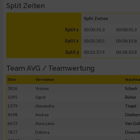
Split Zeiten
Split Zeiten
00:00:55.3
00:00:55.3
Split 1
00:05:20.5
00:06:15.8
Split 2
00:22:37.9
00:28:53.8
Split 3
Team AVG / Teamwertung
Stnr
Vorname
Nachn
3826
Yvonne
Scheck
1095
Sigrid
Bühler
1379
Alexandra
Tiegel
4698
Andrea
Diether
6672
Anna Lena
Van Gul
7877
Debora
Diawuo