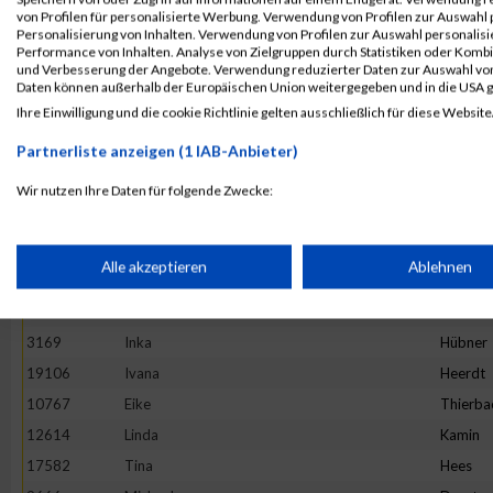
4892
Maria
Hesse
von Profilen für personalisierte Werbung. Verwendung von Profilen zur Auswahl p
13982
Maria
Ivanova
Personalisierung von Inhalten. Verwendung von Profilen zur Auswahl personalis
Performance von Inhalten. Analyse von Zielgruppen durch Statistiken oder Komb
16781
Stefanie
Prehm
und Verbesserung der Angebote. Verwendung reduzierter Daten zur Auswahl von
Daten können außerhalb der Europäischen Union weitergegeben und in die USA 
11527
Rebecca
Hirtha
Ihre Einwilligung und die cookie Richtlinie gelten ausschließlich für diese Website
19922
Anne
Graw
Partnerliste anzeigen (1 IAB-Anbieter)
20265
Kinga
Wijas
18782
Stephanie
Oezsari
Wir nutzen Ihre Daten für folgende Zwecke:
IAB-Verarbeitungszwecke:
4952
Barbara
Minten
10325
Ano
Nym
Speichern von oder Zugriff auf Informationen auf einem Endge
Alle akzeptieren
Ablehnen
1373
Natalie
Lenz
10575
Carolin
Hintz
Verwendung reduzierter Daten zur Auswahl von Werbeanzeige
3169
Inka
Hübner
19106
Ivana
Heerdt
Erstellung von Profilen für personalisierte Werbung
10767
Eike
Thierba
12614
Linda
Kamin
17582
Tina
Hees
Verwendung von Profilen zur Auswahl personalisierter Werbun