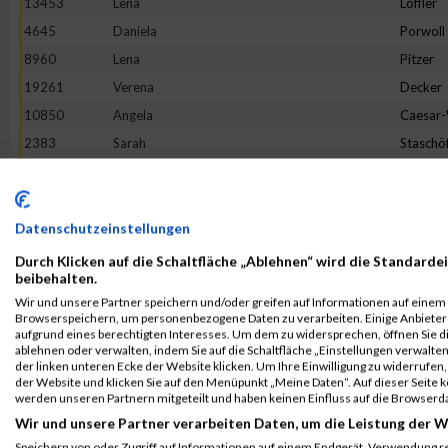
13453
Lena
Löffler
4645
Daniela
Porwoll
8960
Lena
Pitzer
19261
Verena
Decker
10850
Angela
Caesar
2383
Sarah
Staschö
9093
Hannah
Franck
10079
Verena
Reichste
18862
Tineke
Terhors
Datenschutzeinstellungen
18205
Sandra
Herman
Durch Klicken auf die Schaltfläche „Ablehnen“ wird die Standardei
beibehalten.
3475
Bianca
Buchert
Wir und unsere Partner speichern und/oder greifen auf Informationen auf einem G
16268
Lotte
Lehmbr
Browserspeichern, um personenbezogene Daten zu verarbeiten. Einige Anbiete
aufgrund eines berechtigten Interesses. Um dem zu widersprechen, öffnen Sie die
5049
Sabine
Eim
ablehnen oder verwalten, indem Sie auf die Schaltfläche „Einstellungen verwalten“
der linken unteren Ecke der Website klicken. Um Ihre Einwilligung zu widerrufen, 
7653
Franziska
Flügge
der Website und klicken Sie auf den Menüpunkt „Meine Daten“. Auf dieser Seite 
1380
Jeanne Li
Voß
werden unseren Partnern mitgeteilt und haben keinen Einfluss auf die Browserd
Wir und unsere Partner verarbeiten Daten, um die Leistung der W
6002
Julia
Halbers
Speichern von oder Zugriff auf Informationen auf einem Endgerät. Verwendung r