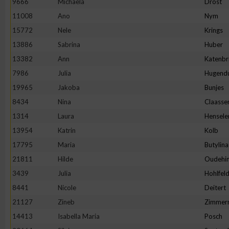
9666
Michaela
Drost
11008
Ano
Nym
Erstellung von Profilen zur Personalisierung von Inhalten
15772
Nele
Krings
13886
Sabrina
Huber
Verwendung von Profilen zur Auswahl personalisierter Inhalte
13382
Ann
Katenbr
7986
Julia
Hugend
Messung der Werbeleistung
19965
Jakoba
Bunjes
8434
Nina
Claasse
Messung der Performance von Inhalten
1314
Laura
Hensele
13954
Katrin
Kolb
Analyse von Zielgruppen durch Statistiken oder Kombinatione
17795
Maria
Butylina
verschiedenen Quellen
21811
Hilde
Oudehin
3439
Julia
Hohlfel
Entwicklung und Verbesserung der Angebote
8441
Nicole
Deitert
21127
Zineb
Zimmer
Verwendung reduzierter Daten zur Auswahl von Inhalten
14413
Isabella Maria
Posch