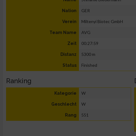
GER
Nation
Miltenyi Biotec GmbH
Verein
AVG
Team Name
00:27:59
Zeit
5300 m
Distanz
Finished
Status
Ranking
W
Kategorie
W
Geschlecht
551
Rang