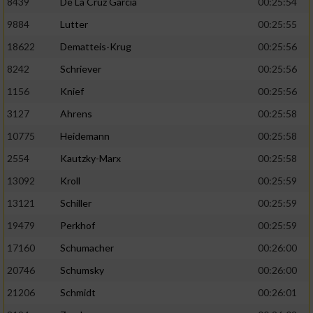
8439
De La Cruz Garcia
00:25:54
9884
Lutter
00:25:55
Analyse von Zielgruppen durch Statistiken
oder Kombinationen von Daten aus
18622
Dematteis-Krug
00:25:56
verschiedenen Quellen
8242
Schriever
00:25:56
Entwicklung und Verbesserung der Angebote
1156
Knief
00:25:56
3127
Ahrens
00:25:58
Verwendung reduzierter Daten zur Auswahl
von Inhalten
10775
Heidemann
00:25:58
IAB-Besonderheiten:
2554
Kautzky-Marx
00:25:58
13092
Kroll
00:25:59
Verwendung genauer Standortdaten
13121
Schiller
00:25:59
Geräte anhand von aktiv angeforderten
19479
Perkhof
00:25:59
Informationen identifizieren
17160
Schumacher
00:26:00
Nicht-IAB-Verarbeitungszwecke:
20746
Schumsky
00:26:00
Notwendig
21206
Schmidt
00:26:01