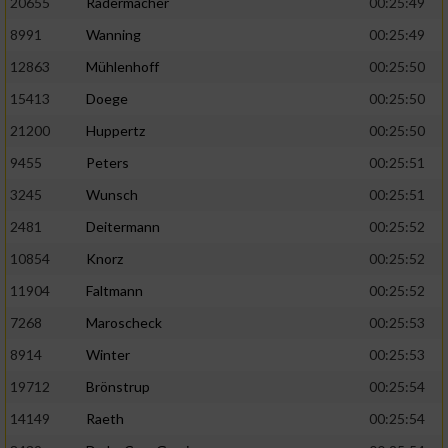
Speichern von oder Zugriff auf Informationen
20655
Radermacher
00:25:49
auf einem Endgerät
8991
Wanning
00:25:49
Verwendung reduzierter Daten zur Auswahl
12863
Mühlenhoff
00:25:50
von Werbeanzeigen
15413
Doege
00:25:50
Erstellung von Profilen für personalisierte
21200
Huppertz
00:25:50
Werbung
9455
Peters
00:25:51
Verwendung von Profilen zur Auswahl
3245
Wunsch
00:25:51
personalisierter Werbung
2481
Deitermann
00:25:52
Erstellung von Profilen zur Personalisierung
10854
Knorz
00:25:52
von Inhalten
11904
Faltmann
00:25:52
Verwendung von Profilen zur Auswahl
7268
Maroscheck
00:25:53
personalisierter Inhalte
8914
Winter
00:25:53
Messung der Werbeleistung
19712
Brönstrup
00:25:54
14149
Raeth
00:25:54
Messung der Performance von Inhalten