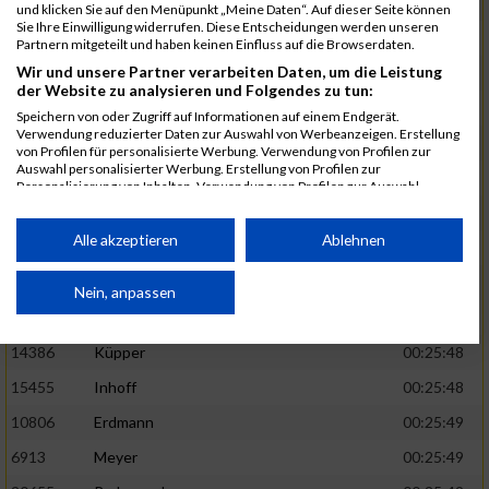
3107
Schork
00:25:40
und klicken Sie auf den Menüpunkt „Meine Daten“. Auf dieser Seite können
Sie Ihre Einwilligung widerrufen. Diese Entscheidungen werden unseren
5888
Regneri
00:25:41
Partnern mitgeteilt und haben keinen Einfluss auf die Browserdaten.
Wir und unsere Partner verarbeiten Daten, um die Leistung
8971
Bien
00:25:42
der Website zu analysieren und Folgendes zu tun:
1582
Funken
00:25:42
Speichern von oder Zugriff auf Informationen auf einem Endgerät.
Verwendung reduzierter Daten zur Auswahl von Werbeanzeigen. Erstellung
12220
Cosma
00:25:43
von Profilen für personalisierte Werbung. Verwendung von Profilen zur
Auswahl personalisierter Werbung. Erstellung von Profilen zur
9678
Exner
00:25:43
Personalisierung von Inhalten. Verwendung von Profilen zur Auswahl
personalisierter Inhalte. Messung der Werbeleistung. Messung der
11817
Schmaul-Klaibee
00:25:45
Performance von Inhalten. Analyse von Zielgruppen durch Statistiken oder
Kombinationen von Daten aus verschiedenen Quellen. Entwicklung und
Alle akzeptieren
Ablehnen
6812
Koch
00:25:47
Verbesserung der Angebote. Verwendung reduzierter Daten zur Auswahl
von Inhalten.
9610
Linß
00:25:47
Daten können außerhalb der Europäischen Union weitergegeben und in die
Nein, anpassen
USA gesendet werden.
706
Wehmeier
00:25:48
Ihre Einwilligung und die cookie Richtlinie gelten ausschließlich für diese
Website/App.
14386
Küpper
00:25:48
15455
Inhoff
00:25:48
Partnerliste anzeigen (1 IAB-Anbieter)
10806
Erdmann
00:25:49
Wir nutzen Ihre Daten für folgende Zwecke:
IAB-Verarbeitungszwecke:
6913
Meyer
00:25:49