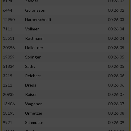
8194
Zander
00:26:02
Performance
6444
Göransson
00:26:02
12950
Harperscheidt
00:26:03
Funktional
7111
Vollmer
00:26:04
15511
Rottmann
00:26:04
Werbung
20396
Holleitner
00:26:05
19059
Springer
00:26:05
51834
Sadry
00:26:05
3219
Reichert
00:26:06
2212
Dreps
00:26:06
20938
Kaiser
00:26:07
13606
Wagener
00:26:07
18193
Urmetzer
00:26:08
9921
Schmutte
00:26:09