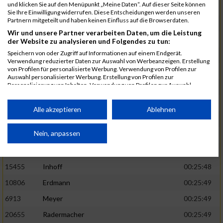
und klicken Sie auf den Menüpunkt „Meine Daten“. Auf dieser Seite können
5888
Regneri
00:25:41
Sie Ihre Einwilligung widerrufen. Diese Entscheidungen werden unseren
Partnern mitgeteilt und haben keinen Einfluss auf die Browserdaten.
8971
Bien
00:25:42
Wir und unsere Partner verarbeiten Daten, um die Leistung
1582
Funken
00:25:42
der Website zu analysieren und Folgendes zu tun:
Speichern von oder Zugriff auf Informationen auf einem Endgerät.
12220
Cosma
00:25:43
Verwendung reduzierter Daten zur Auswahl von Werbeanzeigen. Erstellung
von Profilen für personalisierte Werbung. Verwendung von Profilen zur
9678
Exner
00:25:43
Auswahl personalisierter Werbung. Erstellung von Profilen zur
Personalisierung von Inhalten. Verwendung von Profilen zur Auswahl
11817
Schmaul-Klaibee
00:25:45
personalisierter Inhalte. Messung der Werbeleistung. Messung der
Performance von Inhalten. Analyse von Zielgruppen durch Statistiken oder
6812
Koch
00:25:47
Kombinationen von Daten aus verschiedenen Quellen. Entwicklung und
Alle akzeptieren
Ablehnen
Verbesserung der Angebote. Verwendung reduzierter Daten zur Auswahl
9610
Linß
00:25:47
von Inhalten.
Daten können außerhalb der Europäischen Union weitergegeben und in die
Nein, anpassen
706
Wehmeier
00:25:48
USA gesendet werden.
14386
Küpper
00:25:48
Ihre Einwilligung und die cookie Richtlinie gelten ausschließlich für diese
Website/App.
15455
Inhoff
00:25:48
Partnerliste anzeigen (1 IAB-Anbieter)
10806
Erdmann
00:25:49
Wir nutzen Ihre Daten für folgende Zwecke:
6913
Meyer
00:25:49
IAB-Verarbeitungszwecke:
20655
Radermacher
00:25:49