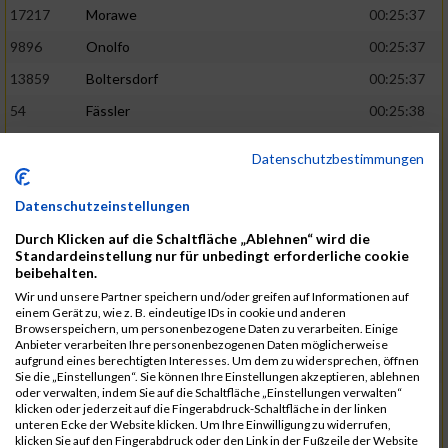
17217
Morawe
00:25:37
9896
Onolfo
00:25:37
13859
Boltersdorf
00:25:37
54
Fässler
00:25:38
21905
Schumacher
00:25:38
Datenschutzbestimmungen
13253
Schaefer
00:25:38
Datenschutzeinstellungen
2317
Golbar
00:25:38
Durch Klicken auf die Schaltfläche „Ablehnen“ wird die
5561
Lück
00:25:38
Standardeinstellung nur für unbedingt erforderliche cookie
12006
Laudien
00:25:38
beibehalten.
Wir und unsere Partner speichern und/oder greifen auf Informationen auf
9273
Nicotra
00:25:38
einem Gerät zu, wie z. B. eindeutige IDs in cookie und anderen
Browserspeichern, um personenbezogene Daten zu verarbeiten. Einige
7717
Lades
00:25:38
Anbieter verarbeiten Ihre personenbezogenen Daten möglicherweise
aufgrund eines berechtigten Interesses. Um dem zu widersprechen, öffnen
15581
Adamczak
00:25:38
Sie die „Einstellungen“. Sie können Ihre Einstellungen akzeptieren, ablehnen
oder verwalten, indem Sie auf die Schaltfläche „Einstellungen verwalten“
3162
Heilig
00:25:39
klicken oder jederzeit auf die Fingerabdruck-Schaltfläche in der linken
unteren Ecke der Website klicken. Um Ihre Einwilligung zu widerrufen,
3107
Schork
00:25:40
klicken Sie auf den Fingerabdruck oder den Link in der Fußzeile der Website