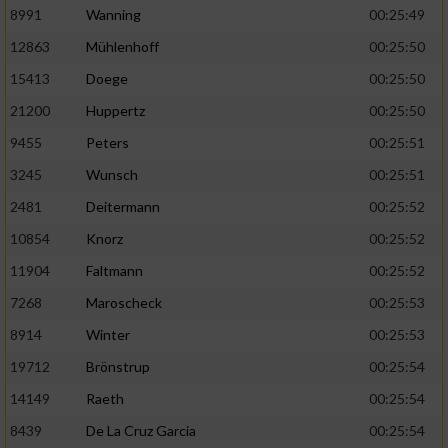
Speichern von oder Zugriff auf Informationen
8991
Wanning
00:25:49
auf einem Endgerät
12863
Mühlenhoff
00:25:50
Verwendung reduzierter Daten zur Auswahl
15413
Doege
00:25:50
von Werbeanzeigen
21200
Huppertz
00:25:50
Erstellung von Profilen für personalisierte
Werbung
9455
Peters
00:25:51
3245
Wunsch
00:25:51
Verwendung von Profilen zur Auswahl
personalisierter Werbung
2481
Deitermann
00:25:52
10854
Knorz
00:25:52
Erstellung von Profilen zur Personalisierung
von Inhalten
11904
Faltmann
00:25:52
7268
Maroscheck
00:25:53
Verwendung von Profilen zur Auswahl
personalisierter Inhalte
8914
Winter
00:25:53
19712
Brönstrup
00:25:54
Messung der Werbeleistung
14149
Raeth
00:25:54
8439
De La Cruz Garcia
00:25:54
Messung der Performance von Inhalten