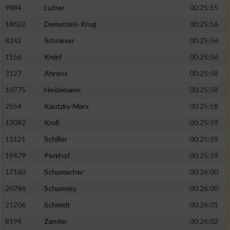
9884
Lutter
00:25:55
Analyse von Zielgruppen durch Statistiken
18622
Dematteis-Krug
00:25:56
oder Kombinationen von Daten aus
8242
Schriever
00:25:56
verschiedenen Quellen
1156
Knief
00:25:56
Entwicklung und Verbesserung der Angebote
3127
Ahrens
00:25:58
Verwendung reduzierter Daten zur Auswahl
10775
Heidemann
00:25:58
von Inhalten
2554
Kautzky-Marx
00:25:58
IAB-Besonderheiten:
13092
Kroll
00:25:59
Verwendung genauer Standortdaten
13121
Schiller
00:25:59
19479
Perkhof
00:25:59
Geräte anhand von aktiv angeforderten
17160
Schumacher
00:26:00
Informationen identifizieren
20746
Schumsky
00:26:00
Nicht-IAB-Verarbeitungszwecke:
21206
Schmidt
00:26:01
Notwendig
8194
Zander
00:26:02