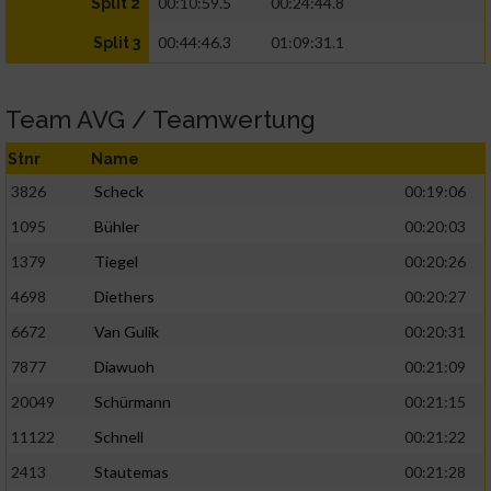
00:10:59.5
00:24:44.8
Split 2
00:44:46.3
01:09:31.1
Split 3
Team AVG / Teamwertung
Stnr
Name
3826
Scheck
00:19:06
1095
Bühler
00:20:03
1379
Tiegel
00:20:26
4698
Diethers
00:20:27
6672
Van Gulik
00:20:31
7877
Diawuoh
00:21:09
20049
Schürmann
00:21:15
11122
Schnell
00:21:22
2413
Stautemas
00:21:28