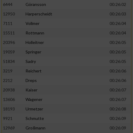
6444
Göransson
00:26:02
Performance
12950
Harperscheidt
00:26:03
7111
Vollmer
00:26:04
Funktional
15511
Rottmann
00:26:04
20396
Holleitner
00:26:05
Werbung
19059
Springer
00:26:05
51834
Sadry
00:26:05
3219
Reichert
00:26:06
2212
Dreps
00:26:06
20938
Kaiser
00:26:07
13606
Wagener
00:26:07
18193
Urmetzer
00:26:08
9921
Schmutte
00:26:09
12969
Großmann
00:26:09