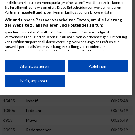
und klicken Sie auf den Menüpunkt „Meine Daten“. Auf dieser Seite können
5888
Regneri
00:25:41
Sie Ihre Einwilligung widerrufen. Diese Entscheidungen werden unseren
Partnern mitgeteilt und haben keinen Einfluss auf die Browserdaten.
8971
Bien
00:25:42
Wir und unsere Partner verarbeiten Daten, um die Leistung
1582
Funken
00:25:42
der Website zu analysieren und Folgendes zu tun:
Speichern von oder Zugriff auf Informationen auf einem Endgerät.
12220
Cosma
00:25:43
Verwendung reduzierter Daten zur Auswahl von Werbeanzeigen. Erstellung
von Profilen für personalisierte Werbung. Verwendung von Profilen zur
9678
Exner
00:25:43
Auswahl personalisierter Werbung. Erstellung von Profilen zur
Personalisierung von Inhalten. Verwendung von Profilen zur Auswahl
11817
Schmaul-Klaibee
00:25:45
personalisierter Inhalte. Messung der Werbeleistung. Messung der
Performance von Inhalten. Analyse von Zielgruppen durch Statistiken oder
6812
Koch
00:25:47
Kombinationen von Daten aus verschiedenen Quellen. Entwicklung und
Alle akzeptieren
Ablehnen
Verbesserung der Angebote. Verwendung reduzierter Daten zur Auswahl
9610
Linß
00:25:47
von Inhalten.
Daten können außerhalb der Europäischen Union weitergegeben und in die
Nein, anpassen
706
Wehmeier
00:25:48
USA gesendet werden.
14386
Küpper
00:25:48
Ihre Einwilligung und die cookie Richtlinie gelten ausschließlich für diese
Website/App.
15455
Inhoff
00:25:48
Partnerliste anzeigen (1 IAB-Anbieter)
10806
Erdmann
00:25:49
Wir nutzen Ihre Daten für folgende Zwecke:
6913
Meyer
00:25:49
IAB-Verarbeitungszwecke:
20655
Radermacher
00:25:49