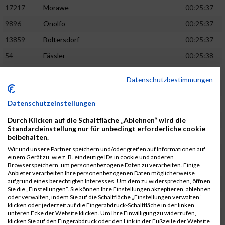
17217
Morawe
00:25:37
9896
Onolfo
00:25:37
13859
Boltersdorf
00:25:37
54
Fässler
00:25:38
21905
Schumacher
00:25:38
Datenschutzbestimmungen
13253
Schaefer
00:25:38
Datenschutzeinstellungen
2317
Golbar
00:25:38
Durch Klicken auf die Schaltfläche „Ablehnen“ wird die
5561
Lück
00:25:38
Standardeinstellung nur für unbedingt erforderliche cookie
12006
Laudien
00:25:38
beibehalten.
Wir und unsere Partner speichern und/oder greifen auf Informationen auf
9273
Nicotra
00:25:38
einem Gerät zu, wie z. B. eindeutige IDs in cookie und anderen
Browserspeichern, um personenbezogene Daten zu verarbeiten. Einige
7717
Lades
00:25:38
Anbieter verarbeiten Ihre personenbezogenen Daten möglicherweise
aufgrund eines berechtigten Interesses. Um dem zu widersprechen, öffnen
15581
Adamczak
00:25:38
Sie die „Einstellungen“. Sie können Ihre Einstellungen akzeptieren, ablehnen
oder verwalten, indem Sie auf die Schaltfläche „Einstellungen verwalten“
3162
Heilig
00:25:39
klicken oder jederzeit auf die Fingerabdruck-Schaltfläche in der linken
unteren Ecke der Website klicken. Um Ihre Einwilligung zu widerrufen,
3107
Schork
00:25:40
klicken Sie auf den Fingerabdruck oder den Link in der Fußzeile der Website