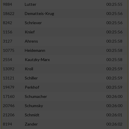
9884
Lutter
00:25:55
Analyse von Zielgruppen durch Statistiken
18622
Dematteis-Krug
00:25:56
oder Kombinationen von Daten aus
8242
Schriever
00:25:56
verschiedenen Quellen
1156
Knief
00:25:56
Entwicklung und Verbesserung der Angebote
3127
Ahrens
00:25:58
Verwendung reduzierter Daten zur Auswahl
10775
Heidemann
00:25:58
von Inhalten
2554
Kautzky-Marx
00:25:58
IAB-Besonderheiten:
13092
Kroll
00:25:59
Verwendung genauer Standortdaten
13121
Schiller
00:25:59
19479
Perkhof
00:25:59
Geräte anhand von aktiv angeforderten
17160
Schumacher
00:26:00
Informationen identifizieren
20746
Schumsky
00:26:00
Nicht-IAB-Verarbeitungszwecke:
21206
Schmidt
00:26:01
Notwendig
8194
Zander
00:26:02