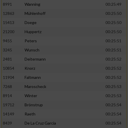
Speichern von oder Zugriff auf Informationen
8991
Wanning
00:25:49
auf einem Endgerät
12863
Mühlenhoff
00:25:50
Verwendung reduzierter Daten zur Auswahl
15413
Doege
00:25:50
von Werbeanzeigen
21200
Huppertz
00:25:50
Erstellung von Profilen für personalisierte
Werbung
9455
Peters
00:25:51
3245
Wunsch
00:25:51
Verwendung von Profilen zur Auswahl
personalisierter Werbung
2481
Deitermann
00:25:52
10854
Knorz
00:25:52
Erstellung von Profilen zur Personalisierung
von Inhalten
11904
Faltmann
00:25:52
7268
Maroscheck
00:25:53
Verwendung von Profilen zur Auswahl
personalisierter Inhalte
8914
Winter
00:25:53
19712
Brönstrup
00:25:54
Messung der Werbeleistung
14149
Raeth
00:25:54
8439
De La Cruz Garcia
00:25:54
Messung der Performance von Inhalten