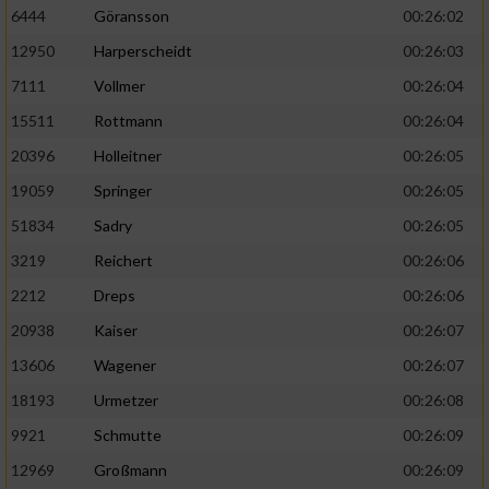
6444
Göransson
00:26:02
Performance
12950
Harperscheidt
00:26:03
7111
Vollmer
00:26:04
Funktional
15511
Rottmann
00:26:04
20396
Holleitner
00:26:05
Werbung
19059
Springer
00:26:05
51834
Sadry
00:26:05
3219
Reichert
00:26:06
2212
Dreps
00:26:06
20938
Kaiser
00:26:07
13606
Wagener
00:26:07
18193
Urmetzer
00:26:08
9921
Schmutte
00:26:09
12969
Großmann
00:26:09