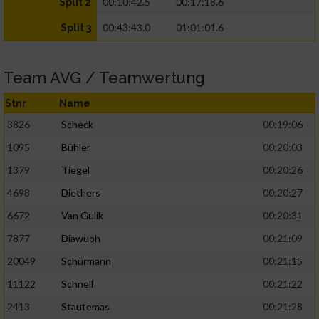
00:10:42.5
00:17:18.6
Split 2
00:43:43.0
01:01:01.6
Split 3
Team AVG / Teamwertung
Stnr
Name
3826
Scheck
00:19:06
1095
Bühler
00:20:03
1379
Tiegel
00:20:26
4698
Diethers
00:20:27
6672
Van Gulik
00:20:31
7877
Diawuoh
00:21:09
20049
Schürmann
00:21:15
11122
Schnell
00:21:22
2413
Stautemas
00:21:28