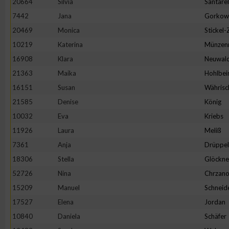
20664
Silvia
Santarel
IAB-Besonderheiten:
7442
Jana
Gorkow
Verwendung genauer Standortdaten
20469
Monica
Stickel
10219
Katerina
Münzen
Geräte anhand von aktiv angeforderten Informationen identifi
16908
Klara
Neuwal
21363
Maika
Hohlbei
Nicht-IAB-Verarbeitungszwecke:
16151
Susan
Währisc
Notwendig
21585
Denise
König
10032
Eva
Kriebs
11926
Laura
Meliß
Performance
7361
Anja
Drüppel
18306
Stella
Glöckne
Funktional
52726
Nina
Chrzano
15209
Manuel
Schneid
Werbung
17527
Elena
Jordan
10840
Daniela
Schäfer