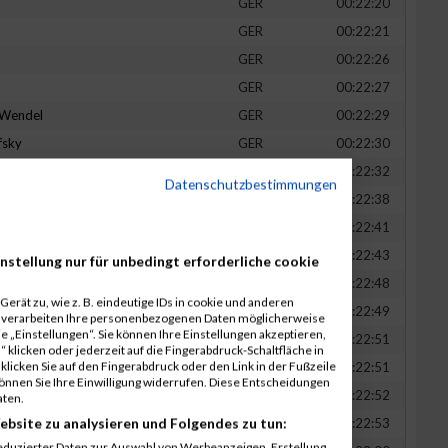
GER
00:22:20
GER
00:22:21
GER
00:22:26
GER
00:22:27
-Wendel
GER
00:22:29
fsky
GER
00:22:30
GER
00:22:32
Datenschutzbestimmungen
in
GER
00:22:38
t
GER
00:22:41
n
GER
00:22:43
nstellung nur für unbedingt erforderliche cookie
-Legner
GER
00:22:48
erät zu, wie z. B. eindeutige IDs in cookie und anderen
uck
GER
00:22:49
r verarbeiten Ihre personenbezogenen Daten möglicherweise
 „Einstellungen“. Sie können Ihre Einstellungen akzeptieren,
GER
00:22:51
 klicken oder jederzeit auf die Fingerabdruck-Schaltfläche in
klicken Sie auf den Fingerabdruck oder den Link in der Fußzeile
GER
00:22:51
können Sie Ihre Einwilligung widerrufen. Diese Entscheidungen
GER
00:22:52
aten.
ebsite zu analysieren und Folgendes zu tun:
tadt
GER
00:22:53
eduzierter Daten zur Auswahl von Werbeanzeigen. Erstellung