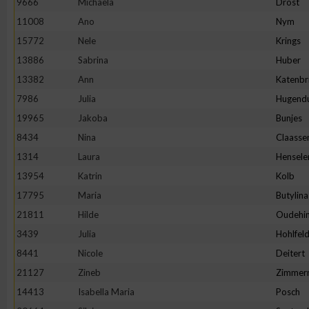
9666
Michaela
Drost
11008
Ano
Nym
Erstellung von Profilen zur Personalisierung von Inhalten
15772
Nele
Krings
13886
Sabrina
Huber
Verwendung von Profilen zur Auswahl personalisierter Inhalte
13382
Ann
Katenbr
7986
Julia
Hugend
Messung der Werbeleistung
19965
Jakoba
Bunjes
8434
Nina
Claasse
Messung der Performance von Inhalten
1314
Laura
Hensele
13954
Katrin
Kolb
Analyse von Zielgruppen durch Statistiken oder Kombinatione
17795
Maria
Butylina
verschiedenen Quellen
21811
Hilde
Oudehin
3439
Julia
Hohlfel
Entwicklung und Verbesserung der Angebote
8441
Nicole
Deitert
21127
Zineb
Zimmer
Verwendung reduzierter Daten zur Auswahl von Inhalten
14413
Isabella Maria
Posch