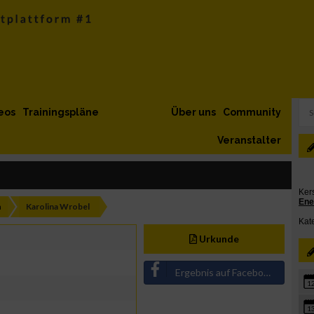
eos
Trainingspläne
Über uns
Community
Veranstalter
h
Karolina Wrobel
Urkunde
Ergebnis auf Facebook teilen
1
1