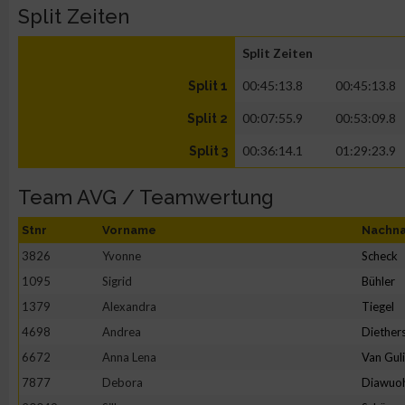
Split Zeiten
Split Zeiten
00:45:13.8
00:45:13.8
Split 1
00:07:55.9
00:53:09.8
Split 2
00:36:14.1
01:29:23.9
Split 3
Team AVG / Teamwertung
Stnr
Vorname
Nachn
3826
Yvonne
Scheck
1095
Sigrid
Bühler
1379
Alexandra
Tiegel
4698
Andrea
Diether
6672
Anna Lena
Van Gul
7877
Debora
Diawuo