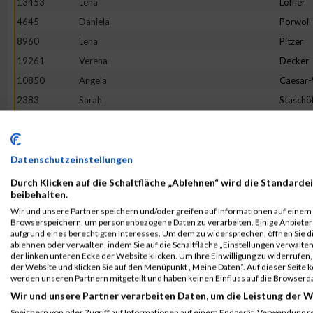
13453
Lena
Löffler
4645
Daniela
Porwoll
8960
Lena
Pitzer
19261
Verena
Decker
10850
Angela
Caesar
2383
Sarah
Staschö
9093
Hannah
Franck
10079
Verena
Reichste
18862
Tineke
Terhors
Datenschutzeinstellungen
18205
Sandra
Herman
Durch Klicken auf die Schaltfläche „Ablehnen“ wird die Standardei
beibehalten.
3475
Bianca
Buchert
Wir und unsere Partner speichern und/oder greifen auf Informationen auf einem G
16268
Lotte
Lehmbr
Browserspeichern, um personenbezogene Daten zu verarbeiten. Einige Anbiete
aufgrund eines berechtigten Interesses. Um dem zu widersprechen, öffnen Sie die
5049
Sabine
Eim
ablehnen oder verwalten, indem Sie auf die Schaltfläche „Einstellungen verwalten“
der linken unteren Ecke der Website klicken. Um Ihre Einwilligung zu widerrufen, 
7653
Franziska
Flügge
der Website und klicken Sie auf den Menüpunkt „Meine Daten“. Auf dieser Seite 
1380
Jeanne Li
Voß
werden unseren Partnern mitgeteilt und haben keinen Einfluss auf die Browserd
Wir und unsere Partner verarbeiten Daten, um die Leistung der W
6002
Julia
Halbers
Speichern von oder Zugriff auf Informationen auf einem Endgerät. Verwendung r