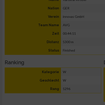
GER
Nation
innovas GmbH
Verein
AVG
Team Name
00:44:11
Zeit
5300 m
Distanz
Finished
Status
Ranking
W
Kategorie
W
Geschlecht
5296
Rang