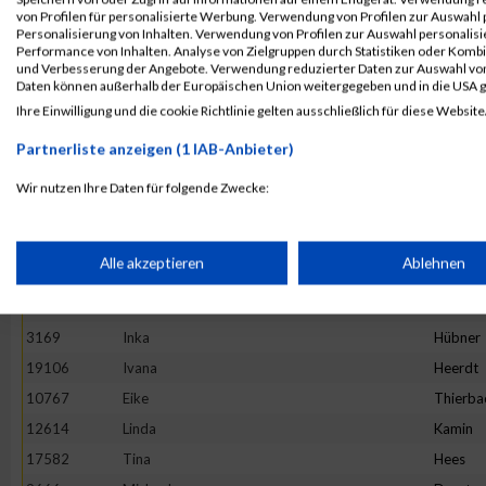
4892
Maria
Hesse
von Profilen für personalisierte Werbung. Verwendung von Profilen zur Auswahl p
13982
Maria
Ivanova
Personalisierung von Inhalten. Verwendung von Profilen zur Auswahl personalis
Performance von Inhalten. Analyse von Zielgruppen durch Statistiken oder Komb
16781
Stefanie
Prehm
und Verbesserung der Angebote. Verwendung reduzierter Daten zur Auswahl von
Daten können außerhalb der Europäischen Union weitergegeben und in die USA 
11527
Rebecca
Hirtha
Ihre Einwilligung und die cookie Richtlinie gelten ausschließlich für diese Website
19922
Anne
Graw
Partnerliste anzeigen (1 IAB-Anbieter)
20265
Kinga
Wijas
18782
Stephanie
Oezsari
Wir nutzen Ihre Daten für folgende Zwecke:
IAB-Verarbeitungszwecke:
4952
Barbara
Minten
10325
Ano
Nym
Speichern von oder Zugriff auf Informationen auf einem Endge
Alle akzeptieren
Ablehnen
1373
Natalie
Lenz
10575
Carolin
Hintz
Verwendung reduzierter Daten zur Auswahl von Werbeanzeige
3169
Inka
Hübner
19106
Ivana
Heerdt
Erstellung von Profilen für personalisierte Werbung
10767
Eike
Thierba
12614
Linda
Kamin
17582
Tina
Hees
Verwendung von Profilen zur Auswahl personalisierter Werbun