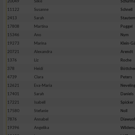
20049
Silke
Schürm
11122
Susanne
Schnell
2413
Sarah
Staute
17808
Martina
Poggel
15346
Ano
Nym
19273
Marina
Klein-Gä
20721
Alexandra
Arendt
1376
Liz
Roche
378
Heidi
Böttche
4739
Clara
Peters
12621
Eva-Maria
Nevelin
17401
Sarah
Daniels
17221
Isabell
Spicker
17580
Stefanie
Noll
7876
Annabel
Diawuo
19396
Angelika
Wildem