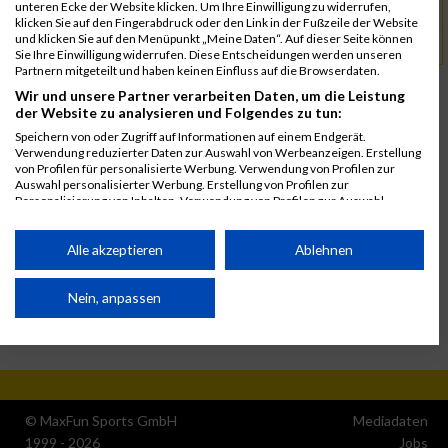
unteren Ecke der Website klicken. Um Ihre Einwilligung zu widerrufen,
austriabackyard@gmx.at
klicken Sie auf den Fingerabdruck oder den Link in der Fußzeile der Website
und klicken Sie auf den Menüpunkt „Meine Daten“. Auf dieser Seite können
www.austriabackyardultra.com
URL
Sie Ihre Einwilligung widerrufen. Diese Entscheidungen werden unseren
Partnern mitgeteilt und haben keinen Einfluss auf die Browserdaten.
Wir und unsere Partner verarbeiten Daten, um die Leistung
der Website zu analysieren und Folgendes zu tun:
Speichern von oder Zugriff auf Informationen auf einem Endgerät.
Verwendung reduzierter Daten zur Auswahl von Werbeanzeigen. Erstellung
von Profilen für personalisierte Werbung. Verwendung von Profilen zur
Auswahl personalisierter Werbung. Erstellung von Profilen zur
Personalisierung von Inhalten. Verwendung von Profilen zur Auswahl
personalisierter Inhalte. Messung der Werbeleistung. Messung der
Performance von Inhalten. Analyse von Zielgruppen durch Statistiken oder
Kombinationen von Daten aus verschiedenen Quellen. Entwicklung und
Alle akzeptieren
Ablehnen
Verbesserung der Angebote. Verwendung reduzierter Daten zur Auswahl
von Inhalten.
Daten können außerhalb der Europäischen Union weitergegeben und in die
Nein, anpassen
USA gesendet werden.
Ihre Einwilligung und die cookie Richtlinie gelten ausschließlich für diese
Website/App.
Partnerliste anzeigen (1 IAB-Anbieter)
© MaxFun Sports GmbH
Mediadaten
Wir nutzen Ihre Daten für folgende Zwecke:
1999 - 2026
Jobs
IAB-Verarbeitungszwecke: