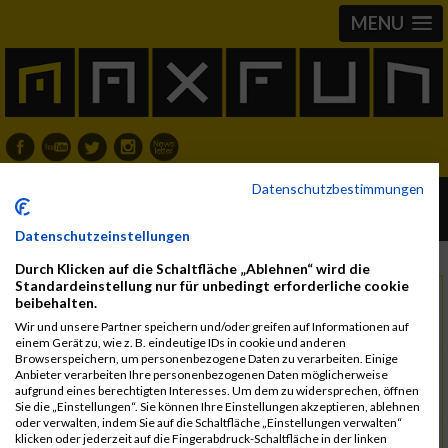
MENU
Datenschutzbestimmungen
Austria Backyard Ultra -
Wagendorf/Oststeiermark 10.07.2026
Datenschutzeinstellungen
Durch Klicken auf die Schaltfläche „Ablehnen“ wird die
Standardeinstellung nur für unbedingt erforderliche cookie
Freitag, 10. Juli 2026
Datum
beibehalten.
Wir und unsere Partner speichern und/oder greifen auf Informationen auf
8423 Wagendorf
Region
einem Gerät zu, wie z. B. eindeutige IDs in cookie und anderen
Browserspeichern, um personenbezogene Daten zu verarbeiten. Einige
Österreich
Land
Anbieter verarbeiten Ihre personenbezogenen Daten möglicherweise
aufgrund eines berechtigten Interesses. Um dem zu widersprechen, öffnen
Trail Run
Sie die „Einstellungen“. Sie können Ihre Einstellungen akzeptieren, ablehnen
oder verwalten, indem Sie auf die Schaltfläche „Einstellungen verwalten“
Verein Austria Backyard Ultra
Kontakt
klicken oder jederzeit auf die Fingerabdruck-Schaltfläche in der linken