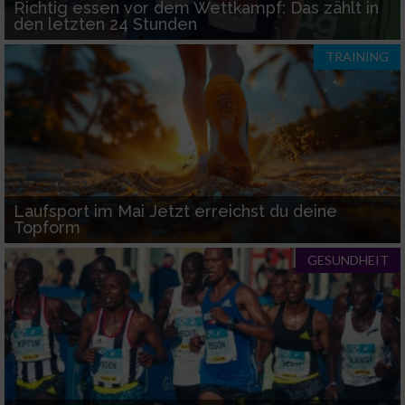
Richtig essen vor dem Wettkampf: Das zählt in
den letzten 24 Stunden
Partnerliste anzeigen (1 IAB-Anbieter)
TRAINING
Wir nutzen Ihre Daten für folgende Zwecke:
IAB-Verarbeitungszwecke:
Speichern von oder Zugriff auf Informationen
auf einem Endgerät
Verwendung reduzierter Daten zur Auswahl
von Werbeanzeigen
Laufsport im Mai Jetzt erreichst du deine
Topform
Erstellung von Profilen für personalisierte
Werbung
GESUNDHEIT
Verwendung von Profilen zur Auswahl
personalisierter Werbung
Erstellung von Profilen zur Personalisierung
von Inhalten
Verwendung von Profilen zur Auswahl