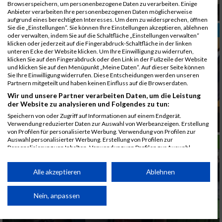
Browserspeichern, um personenbezogene Daten zu verarbeiten. Einige
Urlaub auf Laufschuhen
Anbieter verarbeiten Ihre personenbezogenen Daten möglicherweise
aufgrund eines berechtigten Interesses. Um dem zu widersprechen, öffnen
Sie die „Einstellungen“. Sie können Ihre Einstellungen akzeptieren, ablehnen
TRAINING
oder verwalten, indem Sie auf die Schaltfläche „Einstellungen verwalten“
klicken oder jederzeit auf die Fingerabdruck-Schaltfläche in der linken
unteren Ecke der Website klicken. Um Ihre Einwilligung zu widerrufen,
klicken Sie auf den Fingerabdruck oder den Link in der Fußzeile der Website
und klicken Sie auf den Menüpunkt „Meine Daten“. Auf dieser Seite können
Sie Ihre Einwilligung widerrufen. Diese Entscheidungen werden unseren
Partnern mitgeteilt und haben keinen Einfluss auf die Browserdaten.
Wir und unsere Partner verarbeiten Daten, um die Leistung
der Website zu analysieren und Folgendes zu tun:
Regeneration im Trainingsplan warum Pausen
Speichern von oder Zugriff auf Informationen auf einem Endgerät.
Leistung steigern
Verwendung reduzierter Daten zur Auswahl von Werbeanzeigen. Erstellung
von Profilen für personalisierte Werbung. Verwendung von Profilen zur
Auswahl personalisierter Werbung. Erstellung von Profilen zur
LAUFSPORT
Personalisierung von Inhalten. Verwendung von Profilen zur Auswahl
personalisierter Inhalte. Messung der Werbeleistung. Messung der
Performance von Inhalten. Analyse von Zielgruppen durch Statistiken oder
Kombinationen von Daten aus verschiedenen Quellen. Entwicklung und
Alle akzeptieren
Ablehnen
Verbesserung der Angebote. Verwendung reduzierter Daten zur Auswahl
von Inhalten.
Daten können außerhalb der Europäischen Union weitergegeben und in die
Nein, anpassen
USA gesendet werden.
Ihre Einwilligung und die cookie Richtlinie gelten ausschließlich für diese
Website/App.