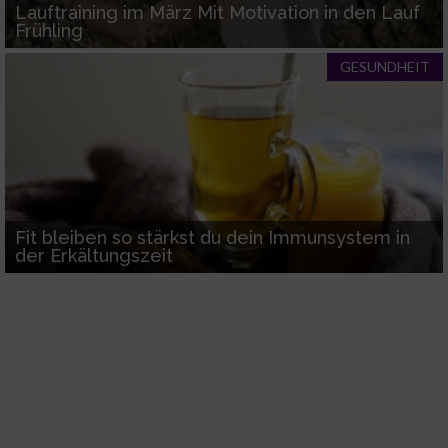
Lauftraining im März Mit Motivation in den Lauf
Informationen identifizieren
Frühling
Nicht-IAB-Verarbeitungszwecke:
GESUNDHEIT
Notwendig
Performance
Funktional
Fit bleiben so stärkst du dein Immunsystem in
der Erkältungszeit
Werbung