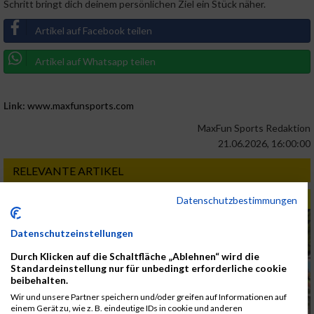
Schritt bringt dich deinem persönlichen Ziel ein Stück näher.
Artikel auf Facebook teilen
Artikel auf Whatsapp teilen
Link:
www.maxfunsports.com
MaxFun Sports Redaktion
21.06.2026, 16:00:00
RELEVANTE ARTIKEL
REISEZEIT
Datenschutzbestimmungen
Datenschutzeinstellungen
Durch Klicken auf die Schaltfläche „Ablehnen“ wird die
Standardeinstellung nur für unbedingt erforderliche cookie
beibehalten.
Wir und unsere Partner speichern und/oder greifen auf Informationen auf
einem Gerät zu, wie z. B. eindeutige IDs in cookie und anderen