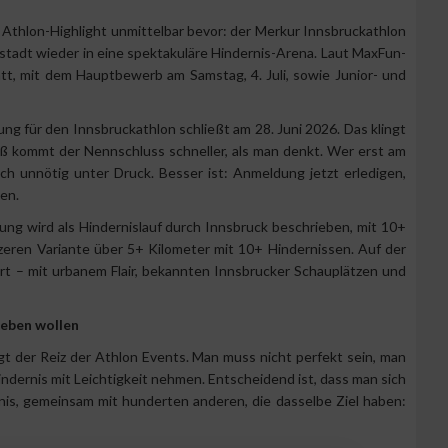
s Athlon-Highlight unmittelbar bevor: der Merkur Innsbruckathlon
ptstadt wieder in eine spektakuläre Hindernis-Arena. Laut MaxFun-
tt, mit dem Hauptbewerb am Samstag, 4. Juli, sowie Junior- und
ung für den Innsbruckathlon schließt am 28. Juni 2026. Das klingt
mäß kommt der Nennschluss schneller, als man denkt. Wer erst am
sich unnötig unter Druck. Besser ist: Anmeldung jetzt erledigen,
uen.
tung wird als Hindernislauf durch Innsbruck beschrieben, mit 10+
eren Variante über 5+ Kilometer mit 10+ Hindernissen. Auf der
ert – mit urbanem Flair, bekannten Innsbrucker Schauplätzen und
leben wollen
gt der Reiz der Athlon Events. Man muss nicht perfekt sein, man
ndernis mit Leichtigkeit nehmen. Entscheidend ist, dass man sich
ernis, gemeinsam mit hunderten anderen, die dasselbe Ziel haben: