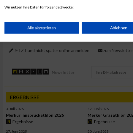
Wir nutzen Ihre Daten für folgende Zwecke:
MaxFun Sports Redaktion
IAB-Verarbeitungszwecke:
Speichern von oder Zugriff auf Informationen auf einem Endge
Alle akzeptieren
Ablehnen
Verwendung reduzierter Daten zur Auswahl von Werbeanzeige
JETZT und nicht später online anmelden
zum Newsletter
Erstellung von Profilen für personalisierte Werbung
Newsletter
Verwendung von Profilen zur Auswahl personalisierter Werbun
ERGEBNISSE
Erstellung von Profilen zur Personalisierung von Inhalten
3. Juli 2026
12. Juni 2026
Merkur Innsbruckathlon 2026
Merkur Grazathlon 20
Verwendung von Profilen zur Auswahl personalisierter Inhalte
Ergebnisse
Ergebnisse
27. Juni 2025
20. Juni 2025