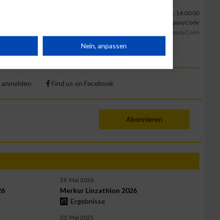
21.06.2026, 14:00:00
Foto: beatthecity, CompanyCode
beaththecity
CompanyCode
rät
Nein, anpassen
n
 anmelden
Find us on Facebook
Abonnieren
g
29. Mai 2026
26
Merkur Linzathlon 2026
Ergebnisse
23. Mai 2025