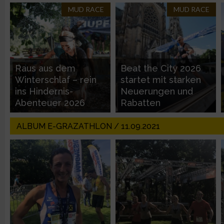
Nicht-IAB-Verarbeitungszwecke:
MUD RACE
MUD RACE
Notwendig
Performance
Raus aus dem
Beat the City 2026
Winterschlaf – rein
startet mit starken
Funktional
ins Hindernis-
Neuerungen und
Abenteuer 2026
Rabatten
Werbung
ALBUM E-GRAZATHLON / 11.09.2021