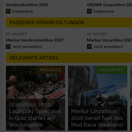
Messung der Werbeleistung
Innsbruckathlon 2025
GRAWE Grazathlon 20
Ergebnisse
Ergebnisse
Messung der Performance von Inhalten
PASSENDE VERANSTALTUNGEN
25. Juni 2027
11. Juni 2027
Analyse von Zielgruppen durch Statistiken oder Kombinatione
Merkur Innsbruckathlon 2027
Merkur Linzathlon 202
verschiedenen Quellen
Jetzt anmelden!
Jetzt anmelden!
RELEVANTE ARTIKEL
Entwicklung und Verbesserung der Angebote
MUD RACE
LAUFSPORT
Verwendung reduzierter Daten zur Auswahl von Inhalten
IAB-Besonderheiten:
Verwendung genauer Standortdaten
Grazathlon 2026:
Laufsport-Spektakel
Merkur Linzathlon
in Graz startet am
2026 bereit fuer das
Geräte anhand von aktiv angeforderten Informationen identifi
Wochenende
Mud Race Weekend