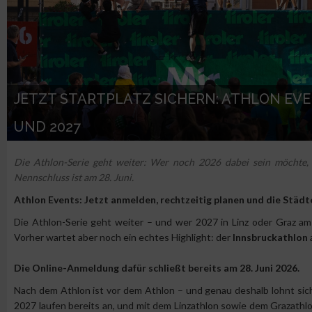
JETZT STARTPLATZ SICHERN: ATHLON EVE
UND 2027
Die Athlon-Serie geht weiter: Wer noch 2026 dabei sein möchte, s
Nennschluss ist am 28. Juni.
Athlon Events: Jetzt anmelden, rechtzeitig planen und die Städ
Die Athlon-Serie geht weiter – und wer 2027 in Linz oder Graz am S
Vorher wartet aber noch ein echtes Highlight: der
Innsbruckathlon
Die Online-Anmeldung dafür schließt bereits am 28. Juni 2026.
Nach dem Athlon ist vor dem Athlon – und genau deshalb lohnt sich
2027 laufen bereits an, und mit dem Linzathlon sowie dem Grazathlo