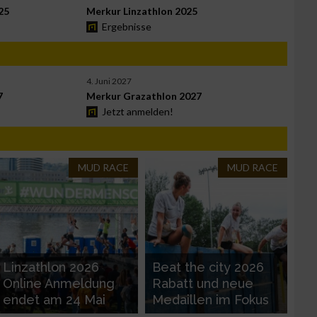
25
Merkur Linzathlon 2025
Ergebnisse
4. Juni 2027
n von Daten aus
7
Merkur Grazathlon 2027
Jetzt anmelden!
MUD RACE
MUD RACE
Linzathlon 2026
Beat the city 2026
Online Anmeldung
Rabatt und neue
zieren
endet am 24 Mai
Medaillen im Fokus