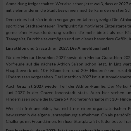
Anmeldung freigeschaltet. Wer also schon jetzt weiß, dass er 2027 
mit vielen anderen die Stadt bezwingen möchte, kann den ersten Schr
Denn eines hat sich in den vergangenen Jahren gezeigt: Die Athlo
sportliche Stadtabenteuer, Treffpunkt für motivierte Einzelstarter:
gerne einer Herausforderung stellen, die mehr bietet als nur Ki
Teamgeist, Durchhaltevermögen und um dieses besondere Gefühl, im 
Linzathlon und Grazathlon 2027: Die Anmeldung läuft
Für den Merkur Linzathlon 2027 sowie den Merkur Grazathlon 2027
Vorfreude auf die nächste Athlon-Saison schon jetzt. In Linz war
Hauptbewerb mit 10+ Kilometern und 20+ Hindernissen; zusätzli
Hindernissen vorgesehen. Der Linzathlon 2027 ist laut Anmeldeseite f
Auch
Graz ist 2027 wieder Teil der Athlon-Familie
: Der Merkur 
Juni 2027 in der Grazer Innenstadt statt. Auch hier stehen u
Hindernissen sowie die kürzere 5+ Kilometer-Variante mit 10+ Hind
Wer sich früh anmeldet, hat nicht nur einen organisatorischen P
bewusster in die eigene Jahresplanung aufnehmen. Ob als persönlich
Challenge mit Freund:innen: Ein fixer Startplatz ist oft der beste Tra
Erst Innsbruck, dann 2027: Jetzt noch rechtzeitig anmelden