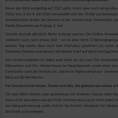
Bevor der Blick endgültig auf 2027 geht, steht aber noch ein große
2026. Von 3. bis 4. Juli 2026 verwandelt sich die Tiroler Landeshau
Anmeldeseite findet der Bewerb in der Innsbrucker Innenstadt sta
Family-Bewerben am Freitag, 3. Juli.
Gerade deshalb gilt jetzt: Nicht zu lange warten. Die Online-Anmeld
vielleicht noch nach etwas Zeit – ist es aber nicht. Erfahrungsge
letzten Tag merkt, dass noch kein Startplatz gesichert ist, setzt 
Startplatz fixieren und danach mit klarem Kopf auf den Eventtag fre
Der Innsbruckathlon ist dabei weit mehr als ein Lauf. Die Veranstal
Kilometern und 20+ Hindernissen im Hauptbewerb sowie einer kürz
Eventseite wird die Strecke als „härteste Sightseeingtour“ inszeni
Blick auf die Nordkette.
Für Einzelstarter:innen, Teams und alle, die gemeinsam etwas er
Ob man allein startet oder gemeinsam mit anderen: Genau darin lie
muss nicht aussehen wie ein Profi, und man muss auch nicht jedes Hi
der Herausforderung stellt. Schritt für Schritt, Hindernis für Hind
die Stadt zu bezwingen.