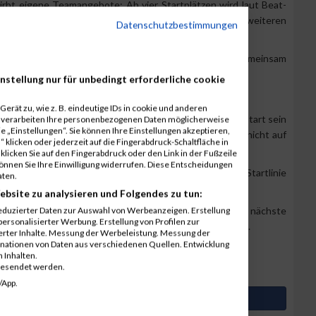
irbt eigene Teamangebote: Ab vier Startplätzen wird laut Beat-
 berücksichtigt, größere Teams können zusätzlich von weiteren
Datenschutzbestimmungen
, Freundesgruppen oder sportliche Familienrunden, die gemeinsam
nstellung nur für unbedingt erforderliche cookie
erät zu, wie z. B. eindeutige IDs in cookie und anderen
2026 am 3. und 4. Juli
in der Tiroler Hauptstadt mit am Start sein
r verarbeiten Ihre personenbezogenen Daten möglicherweise
 „Einstellungen“. Sie können Ihre Einstellungen akzeptieren,
2026 abschließen. Nicht auf den letzten Abend warten, nicht auf
 klicken oder jederzeit auf die Fingerabdruck-Schaltfläche in
t am Ende ein verpasster Start wird.
klicken Sie auf den Fingerabdruck oder den Link in der Fußzeile
können Sie Ihre Einwilligung widerrufen. Diese Entscheidungen
sondern der Augenblick, wenn man in Innsbruck an der Startlinie
aten.
i.
ebsite zu analysieren und Folgendes zu tun:
 und Grazathlon 2027 sind bereits online buchbar. Die nächste
eduzierter Daten zur Auswahl von Werbeanzeigen. Erstellung
ersonalisierter Werbung. Erstellung von Profilen zur
enau jetzt – mit der Entscheidung, wieder dabei zu sein.
ierter Inhalte. Messung der Werbeleistung. Messung der
inationen von Daten aus verschiedenen Quellen. Entwicklung
d rechtzeitig anmelden. Die Städte warten.
 Inhalten.
gesendet werden.
/App.
Artikel auf Facebook teilen