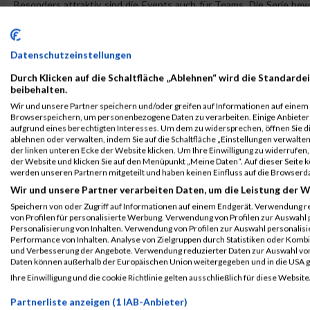
Besonders attraktiv sind die Events auch für Teams. Die Serie bew
the-City-Seite ein Rabatt automatisch über die Anmeldeplattform
Goodies profitieren.
Datenschutzeinstellungen
Damit eignen sich die Athlon Events auch ideal für Firmen, Vereine
ein Erlebnis suchen, über das man noch lange spricht.
Durch Klicken auf die Schaltfläche „Ablehnen“ wird die Standardei
beibehalten.
Jetzt anmelden statt später ärgern
Wir und unsere Partner speichern und/oder greifen auf Informationen auf einem G
Der wichtigste Hinweis bleibt daher klar: Wer beim
Innsbruckathlon 
Browserspeichern, um personenbezogene Daten zu verarbeiten. Einige Anbiete
aufgrund eines berechtigten Interesses. Um dem zu widersprechen, öffnen Sie die
möchte, sollte die Online-Anmeldung rechtzeitig vor dem 28. Juni 
ablehnen oder verwalten, indem Sie auf die Schaltfläche „Einstellungen verwalten“
„morgen“ verschieben und nicht riskieren, dass aus der guten Absich
der linken unteren Ecke der Website klicken. Um Ihre Einwilligung zu widerrufen, 
der Website und klicken Sie auf den Menüpunkt „Meine Daten“. Auf dieser Seite 
Denn der schönste Moment ist nicht der Klick auf die Anmeldung – 
werden unseren Partnern mitgeteilt und haben keinen Einfluss auf die Browserd
steht, die Spannung steigt, die Stadt wartet und klar ist: Ich bin dabe
Wir und unsere Partner verarbeiten Daten, um die Leistung der W
Und für alle, die jetzt schon weiterdenken: Auch Linzathlon 2027
Speichern von oder Zugriff auf Informationen auf einem Endgerät. Verwendung r
von Profilen für personalisierte Werbung. Verwendung von Profilen zur Auswahl p
Athlon-Saison beginnt damit nicht erst im kommenden Jahr, sondern g
Personalisierung von Inhalten. Verwendung von Profilen zur Auswahl personalis
Performance von Inhalten. Analyse von Zielgruppen durch Statistiken oder Komb
Also: Startplatz sichern, Team motivieren, Training anstoßen un
und Verbesserung der Angebote. Verwendung reduzierter Daten zur Auswahl von
Daten können außerhalb der Europäischen Union weitergegeben und in die USA 
Link:
www.maxfunsports.com
Ihre Einwilligung und die cookie Richtlinie gelten ausschließlich für diese Website
Partnerliste anzeigen (1 IAB-Anbieter)