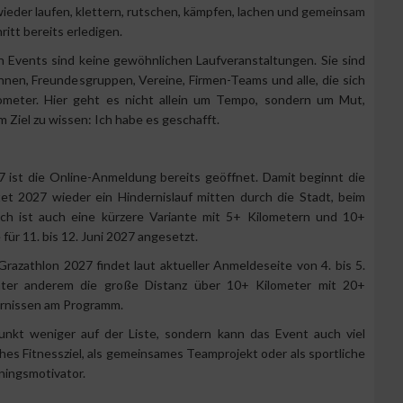
wieder laufen, klettern, rutschen, kämpfen, lachen und gemeinsam
itt bereits erledigen.
n Events sind keine gewöhnlichen Laufveranstaltungen. Sie sind
innen, Freundesgruppen, Vereine, Firmen-Teams und alle, die sich
lometer. Hier geht es nicht allein um Tempo, sondern um Mut,
Ziel zu wissen: Ich habe es geschafft.
 ist die Online-Anmeldung bereits geöffnet. Damit beginnt die
tet 2027 wieder ein Hindernislauf mitten durch die Stadt, beim
ch ist auch eine kürzere Variante mit 5+ Kilometern und 10+
ür 11. bis 12. Juni 2027 angesetzt.
Grazathlon 2027 findet laut aktueller Anmeldeseite von 4. bis 5.
nter anderem die große Distanz über 10+ Kilometer mit 20+
ernissen am Programm.
unkt weniger auf der Liste, sondern kann das Event auch viel
es Fitnessziel, als gemeinsames Teamprojekt oder als sportliche
iningsmotivator.