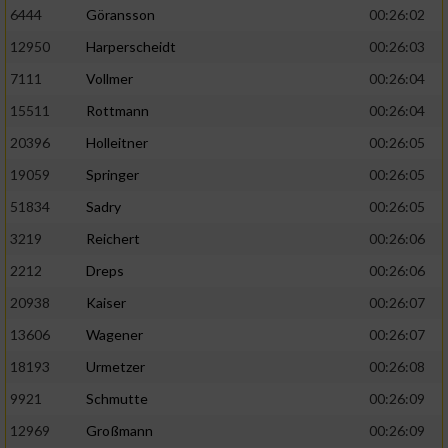
6444
Göransson
00:26:02
Performance
12950
Harperscheidt
00:26:03
7111
Vollmer
00:26:04
Funktional
15511
Rottmann
00:26:04
20396
Holleitner
00:26:05
Werbung
19059
Springer
00:26:05
51834
Sadry
00:26:05
3219
Reichert
00:26:06
2212
Dreps
00:26:06
20938
Kaiser
00:26:07
13606
Wagener
00:26:07
18193
Urmetzer
00:26:08
9921
Schmutte
00:26:09
12969
Großmann
00:26:09