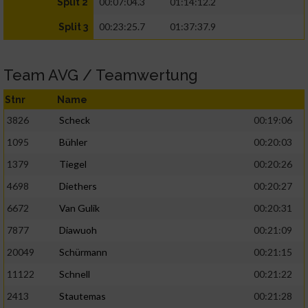
00:07:04.3
01:14:12.2
Split 2
00:23:25.7
01:37:37.9
Split 3
Team AVG / Teamwertung
Stnr
Name
3826
Scheck
00:19:06
1095
Bühler
00:20:03
1379
Tiegel
00:20:26
4698
Diethers
00:20:27
6672
Van Gulik
00:20:31
7877
Diawuoh
00:21:09
20049
Schürmann
00:21:15
11122
Schnell
00:21:22
2413
Stautemas
00:21:28