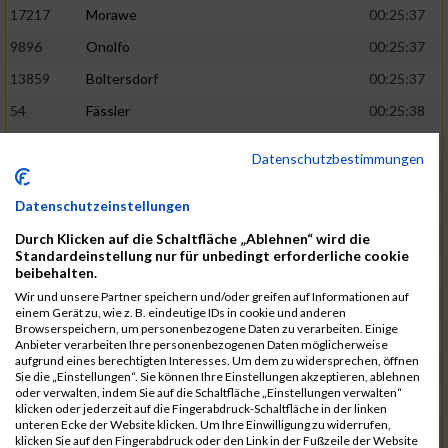
17217
Morawe
00:25:37
9896
Onolfo
00:25:37
13859
Boltersdorf
00:25:37
54
Fässler
00:25:38
21905
Schumacher
00:25:38
Datenschutzbestimmungen
13253
Schaefer
00:25:38
Datenschutzeinstellungen
2317
Golbar
00:25:38
Durch Klicken auf die Schaltfläche „Ablehnen“ wird die
5561
Lück
00:25:38
Standardeinstellung nur für unbedingt erforderliche cookie
12006
Laudien
00:25:38
beibehalten.
Wir und unsere Partner speichern und/oder greifen auf Informationen auf
9273
Nicotra
00:25:38
einem Gerät zu, wie z. B. eindeutige IDs in cookie und anderen
Browserspeichern, um personenbezogene Daten zu verarbeiten. Einige
7717
Lades
00:25:38
Anbieter verarbeiten Ihre personenbezogenen Daten möglicherweise
aufgrund eines berechtigten Interesses. Um dem zu widersprechen, öffnen
15581
Adamczak
00:25:38
Sie die „Einstellungen“. Sie können Ihre Einstellungen akzeptieren, ablehnen
oder verwalten, indem Sie auf die Schaltfläche „Einstellungen verwalten“
3162
Heilig
00:25:39
klicken oder jederzeit auf die Fingerabdruck-Schaltfläche in der linken
unteren Ecke der Website klicken. Um Ihre Einwilligung zu widerrufen,
3107
Schork
00:25:40
klicken Sie auf den Fingerabdruck oder den Link in der Fußzeile der Website