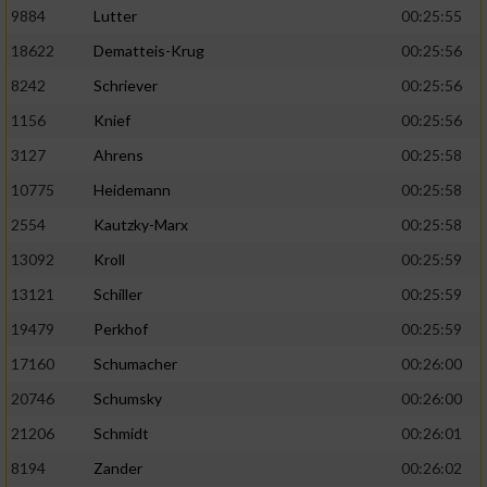
9884
Lutter
00:25:55
Analyse von Zielgruppen durch Statistiken
18622
Dematteis-Krug
00:25:56
oder Kombinationen von Daten aus
8242
Schriever
00:25:56
verschiedenen Quellen
1156
Knief
00:25:56
Entwicklung und Verbesserung der Angebote
3127
Ahrens
00:25:58
Verwendung reduzierter Daten zur Auswahl
10775
Heidemann
00:25:58
von Inhalten
2554
Kautzky-Marx
00:25:58
IAB-Besonderheiten:
13092
Kroll
00:25:59
Verwendung genauer Standortdaten
13121
Schiller
00:25:59
19479
Perkhof
00:25:59
Geräte anhand von aktiv angeforderten
17160
Schumacher
00:26:00
Informationen identifizieren
20746
Schumsky
00:26:00
Nicht-IAB-Verarbeitungszwecke:
21206
Schmidt
00:26:01
Notwendig
8194
Zander
00:26:02