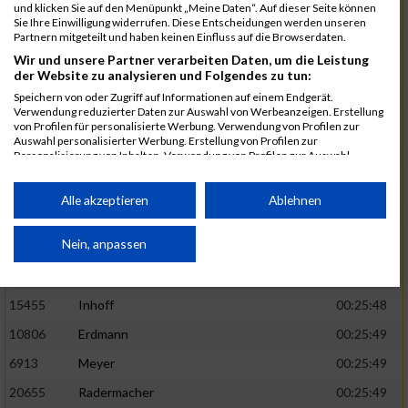
und klicken Sie auf den Menüpunkt „Meine Daten“. Auf dieser Seite können
5888
Regneri
00:25:41
Sie Ihre Einwilligung widerrufen. Diese Entscheidungen werden unseren
Partnern mitgeteilt und haben keinen Einfluss auf die Browserdaten.
8971
Bien
00:25:42
Wir und unsere Partner verarbeiten Daten, um die Leistung
1582
Funken
00:25:42
der Website zu analysieren und Folgendes zu tun:
Speichern von oder Zugriff auf Informationen auf einem Endgerät.
12220
Cosma
00:25:43
Verwendung reduzierter Daten zur Auswahl von Werbeanzeigen. Erstellung
von Profilen für personalisierte Werbung. Verwendung von Profilen zur
9678
Exner
00:25:43
Auswahl personalisierter Werbung. Erstellung von Profilen zur
Personalisierung von Inhalten. Verwendung von Profilen zur Auswahl
11817
Schmaul-Klaibee
00:25:45
personalisierter Inhalte. Messung der Werbeleistung. Messung der
Performance von Inhalten. Analyse von Zielgruppen durch Statistiken oder
6812
Koch
00:25:47
Kombinationen von Daten aus verschiedenen Quellen. Entwicklung und
Alle akzeptieren
Ablehnen
Verbesserung der Angebote. Verwendung reduzierter Daten zur Auswahl
9610
Linß
00:25:47
von Inhalten.
Daten können außerhalb der Europäischen Union weitergegeben und in die
Nein, anpassen
706
Wehmeier
00:25:48
USA gesendet werden.
14386
Küpper
00:25:48
Ihre Einwilligung und die cookie Richtlinie gelten ausschließlich für diese
Website/App.
15455
Inhoff
00:25:48
Partnerliste anzeigen (1 IAB-Anbieter)
10806
Erdmann
00:25:49
Wir nutzen Ihre Daten für folgende Zwecke:
6913
Meyer
00:25:49
IAB-Verarbeitungszwecke:
20655
Radermacher
00:25:49