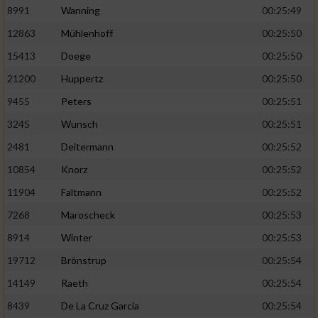
Speichern von oder Zugriff auf Informationen
8991
Wanning
00:25:49
auf einem Endgerät
12863
Mühlenhoff
00:25:50
Verwendung reduzierter Daten zur Auswahl
15413
Doege
00:25:50
von Werbeanzeigen
21200
Huppertz
00:25:50
Erstellung von Profilen für personalisierte
Werbung
9455
Peters
00:25:51
3245
Wunsch
00:25:51
Verwendung von Profilen zur Auswahl
personalisierter Werbung
2481
Deitermann
00:25:52
10854
Knorz
00:25:52
Erstellung von Profilen zur Personalisierung
von Inhalten
11904
Faltmann
00:25:52
7268
Maroscheck
00:25:53
Verwendung von Profilen zur Auswahl
personalisierter Inhalte
8914
Winter
00:25:53
19712
Brönstrup
00:25:54
Messung der Werbeleistung
14149
Raeth
00:25:54
8439
De La Cruz Garcia
00:25:54
Messung der Performance von Inhalten