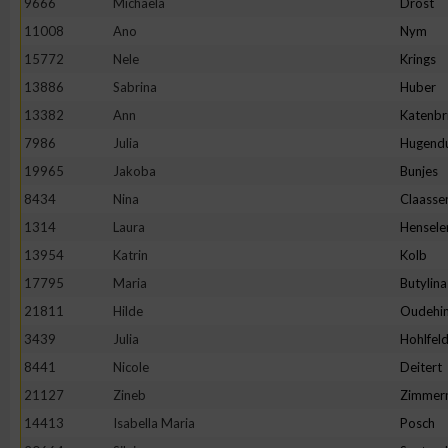
9666
Michaela
Drost
11008
Ano
Nym
Erstellung von Profilen zur Personalisierung von Inhalten
15772
Nele
Krings
13886
Sabrina
Huber
Verwendung von Profilen zur Auswahl personalisierter Inhalte
13382
Ann
Katenbr
7986
Julia
Hugend
Messung der Werbeleistung
19965
Jakoba
Bunjes
8434
Nina
Claasse
Messung der Performance von Inhalten
1314
Laura
Hensele
13954
Katrin
Kolb
Analyse von Zielgruppen durch Statistiken oder Kombinatione
17795
Maria
Butylina
verschiedenen Quellen
21811
Hilde
Oudehin
3439
Julia
Hohlfel
Entwicklung und Verbesserung der Angebote
8441
Nicole
Deitert
21127
Zineb
Zimmer
Verwendung reduzierter Daten zur Auswahl von Inhalten
14413
Isabella Maria
Posch