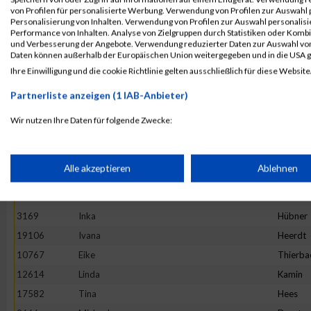
4892
Maria
Hesse
von Profilen für personalisierte Werbung. Verwendung von Profilen zur Auswahl p
13982
Maria
Ivanova
Personalisierung von Inhalten. Verwendung von Profilen zur Auswahl personalis
Performance von Inhalten. Analyse von Zielgruppen durch Statistiken oder Komb
16781
Stefanie
Prehm
und Verbesserung der Angebote. Verwendung reduzierter Daten zur Auswahl von
Daten können außerhalb der Europäischen Union weitergegeben und in die USA 
11527
Rebecca
Hirtha
Ihre Einwilligung und die cookie Richtlinie gelten ausschließlich für diese Website
19922
Anne
Graw
Partnerliste anzeigen (1 IAB-Anbieter)
20265
Kinga
Wijas
18782
Stephanie
Oezsari
Wir nutzen Ihre Daten für folgende Zwecke:
IAB-Verarbeitungszwecke:
4952
Barbara
Minten
10325
Ano
Nym
Speichern von oder Zugriff auf Informationen auf einem Endge
Alle akzeptieren
Ablehnen
1373
Natalie
Lenz
10575
Carolin
Hintz
Verwendung reduzierter Daten zur Auswahl von Werbeanzeige
3169
Inka
Hübner
19106
Ivana
Heerdt
Erstellung von Profilen für personalisierte Werbung
10767
Eike
Thierba
12614
Linda
Kamin
17582
Tina
Hees
Verwendung von Profilen zur Auswahl personalisierter Werbun