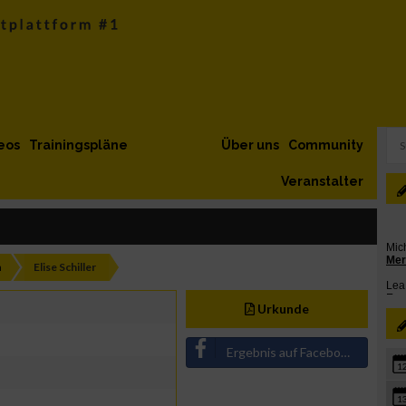
eos
Trainingspläne
Über uns
Community
Veranstalter
h
Elise Schiller
Urkunde
Ergebnis auf Facebook teilen
1
1