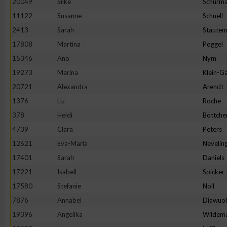
20049
Silke
Schürm
11122
Susanne
Schnell
2413
Sarah
Staute
17808
Martina
Poggel
15346
Ano
Nym
19273
Marina
Klein-Gä
20721
Alexandra
Arendt
1376
Liz
Roche
378
Heidi
Böttche
4739
Clara
Peters
12621
Eva-Maria
Nevelin
17401
Sarah
Daniels
17221
Isabell
Spicker
17580
Stefanie
Noll
7876
Annabel
Diawuo
19396
Angelika
Wildem