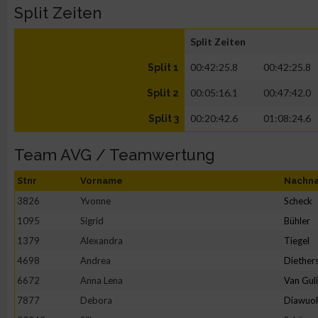
Split Zeiten
Split Zeiten
00:42:25.8
00:42:25.8
Split 1
00:05:16.1
00:47:42.0
Split 2
00:20:42.6
01:08:24.6
Split 3
Team AVG / Teamwertung
Stnr
Vorname
Nachn
3826
Yvonne
Scheck
1095
Sigrid
Bühler
1379
Alexandra
Tiegel
4698
Andrea
Diether
6672
Anna Lena
Van Gul
7877
Debora
Diawuo