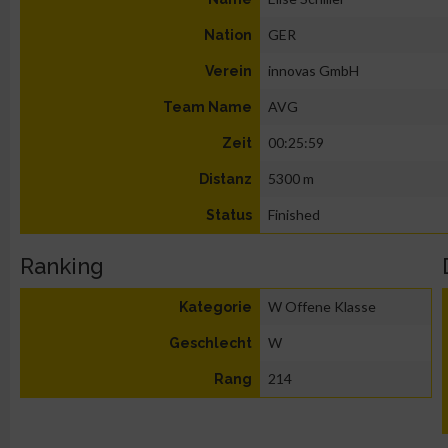
GER
Nation
innovas GmbH
Verein
AVG
Team Name
00:25:59
Zeit
5300 m
Distanz
Finished
Status
Ranking
W Offene Klasse
Kategorie
W
Geschlecht
214
Rang