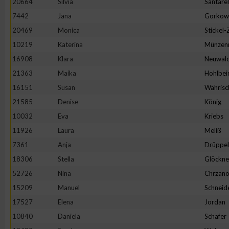
20664
Silvia
Santarel
IAB-Besonderheiten:
7442
Jana
Gorkow
Verwendung genauer Standortdaten
20469
Monica
Stickel
10219
Katerina
Münzen
Geräte anhand von aktiv angeforderten Informationen identifi
16908
Klara
Neuwal
21363
Maika
Hohlbei
Nicht-IAB-Verarbeitungszwecke:
16151
Susan
Währisc
Notwendig
21585
Denise
König
10032
Eva
Kriebs
11926
Laura
Meliß
Performance
7361
Anja
Drüppel
18306
Stella
Glöckne
Funktional
52726
Nina
Chrzano
15209
Manuel
Schneid
Werbung
17527
Elena
Jordan
10840
Daniela
Schäfer