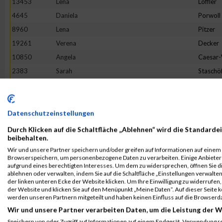
13453
Lena
Löffler
4645
Daniela
Porwoll
8960
Lena
Pitzer
19261
Verena
Decker
10850
Angela
Caesar
2383
Sarah
Staschö
9093
Hannah
Franck
10079
Verena
Reichste
18862
Tineke
Terhors
Datenschutzeinstellungen
18205
Sandra
Herman
Durch Klicken auf die Schaltfläche „Ablehnen“ wird die Standardei
beibehalten.
3475
Bianca
Buchert
Wir und unsere Partner speichern und/oder greifen auf Informationen auf einem G
16268
Lotte
Lehmbr
Browserspeichern, um personenbezogene Daten zu verarbeiten. Einige Anbiete
aufgrund eines berechtigten Interesses. Um dem zu widersprechen, öffnen Sie die
5049
Sabine
Eim
ablehnen oder verwalten, indem Sie auf die Schaltfläche „Einstellungen verwalten“
der linken unteren Ecke der Website klicken. Um Ihre Einwilligung zu widerrufen, 
7653
Franziska
Flügge
der Website und klicken Sie auf den Menüpunkt „Meine Daten“. Auf dieser Seite 
1380
Jeanne Li
Voß
werden unseren Partnern mitgeteilt und haben keinen Einfluss auf die Browserd
Wir und unsere Partner verarbeiten Daten, um die Leistung der W
6002
Julia
Halbers
Speichern von oder Zugriff auf Informationen auf einem Endgerät. Verwendung r