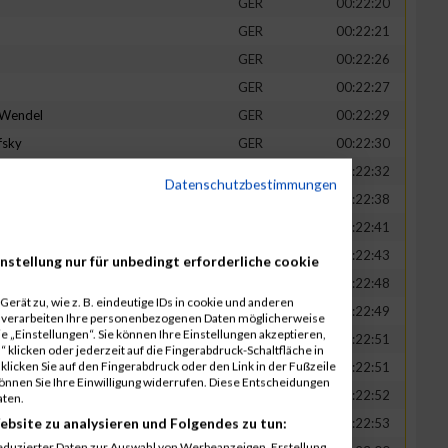
GER
00:22:20
GER
00:22:21
GER
00:22:26
GER
00:22:27
-Wendel
GER
00:22:29
fsky
GER
00:22:30
GER
00:22:32
Datenschutzbestimmungen
in
GER
00:22:38
t
GER
00:22:41
n
GER
00:22:43
nstellung nur für unbedingt erforderliche cookie
-Legner
GER
00:22:48
erät zu, wie z. B. eindeutige IDs in cookie und anderen
uck
GER
00:22:49
r verarbeiten Ihre personenbezogenen Daten möglicherweise
 „Einstellungen“. Sie können Ihre Einstellungen akzeptieren,
GER
00:22:51
 klicken oder jederzeit auf die Fingerabdruck-Schaltfläche in
klicken Sie auf den Fingerabdruck oder den Link in der Fußzeile
GER
00:22:51
können Sie Ihre Einwilligung widerrufen. Diese Entscheidungen
GER
00:22:52
aten.
ebsite zu analysieren und Folgendes zu tun:
tadt
GER
00:22:53
eduzierter Daten zur Auswahl von Werbeanzeigen. Erstellung