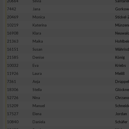
20664
Silvia
Santarel
IAB-Besonderheiten:
7442
Jana
Gorkow
Verwendung genauer Standortdaten
20469
Monica
Stickel
10219
Katerina
Münzen
Geräte anhand von aktiv angeforderten Informationen identifi
16908
Klara
Neuwal
21363
Maika
Hohlbei
Nicht-IAB-Verarbeitungszwecke:
16151
Susan
Währisc
Notwendig
21585
Denise
König
10032
Eva
Kriebs
11926
Laura
Meliß
Performance
7361
Anja
Drüppel
18306
Stella
Glöckne
Funktional
52726
Nina
Chrzano
15209
Manuel
Schneid
Werbung
17527
Elena
Jordan
10840
Daniela
Schäfer