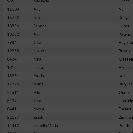
9666
Michaela
Drost
11008
Ano
Nym
Erstellung von Profilen zur Personalisierung von Inhalten
15772
Nele
Krings
13886
Sabrina
Huber
Verwendung von Profilen zur Auswahl personalisierter Inhalte
13382
Ann
Katenbr
7986
Julia
Hugend
Messung der Werbeleistung
19965
Jakoba
Bunjes
8434
Nina
Claasse
Messung der Performance von Inhalten
1314
Laura
Hensele
13954
Katrin
Kolb
Analyse von Zielgruppen durch Statistiken oder Kombinatione
17795
Maria
Butylina
verschiedenen Quellen
21811
Hilde
Oudehin
3439
Julia
Hohlfel
Entwicklung und Verbesserung der Angebote
8441
Nicole
Deitert
21127
Zineb
Zimmer
Verwendung reduzierter Daten zur Auswahl von Inhalten
14413
Isabella Maria
Posch