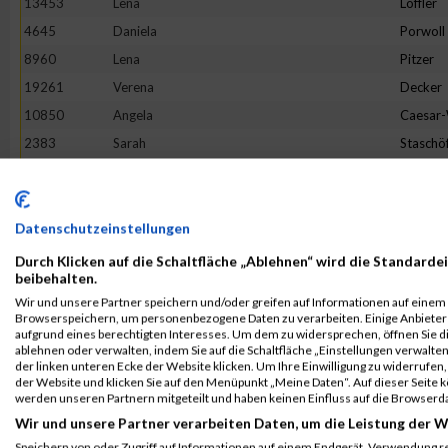
13453
Lena
Löffler
4645
Daniela
Porwoll
8960
Lena
Pitzer
19261
Verena
Decker
10850
Angela
Caesar
2383
Sarah
Staschö
9093
Hannah
Franck
10079
Verena
Reichste
18862
Tineke
Terhors
Datenschutzeinstellungen
18205
Sandra
Herman
Durch Klicken auf die Schaltfläche „Ablehnen“ wird die Standardei
beibehalten.
3475
Bianca
Buchert
Wir und unsere Partner speichern und/oder greifen auf Informationen auf einem G
16268
Lotte
Lehmbr
Browserspeichern, um personenbezogene Daten zu verarbeiten. Einige Anbiete
aufgrund eines berechtigten Interesses. Um dem zu widersprechen, öffnen Sie die
5049
Sabine
Eim
ablehnen oder verwalten, indem Sie auf die Schaltfläche „Einstellungen verwalten“
der linken unteren Ecke der Website klicken. Um Ihre Einwilligung zu widerrufen, 
7653
Franziska
Flügge
der Website und klicken Sie auf den Menüpunkt „Meine Daten“. Auf dieser Seite 
1380
Jeanne Li
Voß
werden unseren Partnern mitgeteilt und haben keinen Einfluss auf die Browserd
Wir und unsere Partner verarbeiten Daten, um die Leistung der W
6002
Julia
Halbers
Speichern von oder Zugriff auf Informationen auf einem Endgerät. Verwendung r