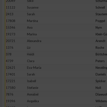
20049
Silke
Schürm
11122
Susanne
Schnell
2413
Sarah
Staute
17808
Martina
Poggel
15346
Ano
Nym
19273
Marina
Klein-Gä
20721
Alexandra
Arendt
1376
Liz
Roche
378
Heidi
Böttche
4739
Clara
Peters
12621
Eva-Maria
Nevelin
17401
Sarah
Daniels
17221
Isabell
Spicker
17580
Stefanie
Noll
7876
Annabel
Diawuo
19396
Angelika
Wildem