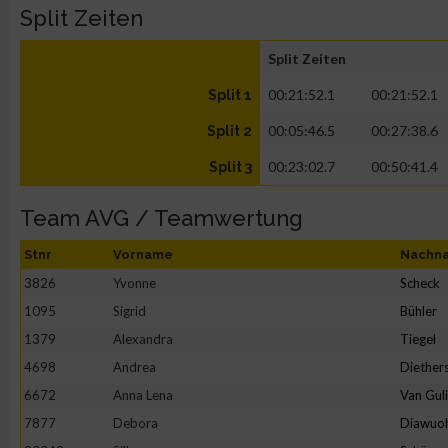
Split Zeiten
Split Zeiten
00:21:52.1
00:21:52.1
Split 1
00:05:46.5
00:27:38.6
Split 2
00:23:02.7
00:50:41.4
Split 3
Team AVG / Teamwertung
Stnr
Vorname
Nachn
3826
Yvonne
Scheck
1095
Sigrid
Bühler
1379
Alexandra
Tiegel
4698
Andrea
Diether
6672
Anna Lena
Van Gul
7877
Debora
Diawuo