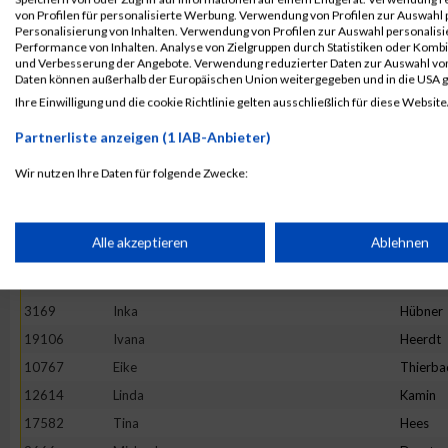
4892
Maria
Hesse
von Profilen für personalisierte Werbung. Verwendung von Profilen zur Auswahl p
13982
Maria
Ivanova
Personalisierung von Inhalten. Verwendung von Profilen zur Auswahl personalis
Performance von Inhalten. Analyse von Zielgruppen durch Statistiken oder Komb
16781
Stefanie
Prehm
und Verbesserung der Angebote. Verwendung reduzierter Daten zur Auswahl von
Daten können außerhalb der Europäischen Union weitergegeben und in die USA 
11527
Rebecca
Hirtha
Ihre Einwilligung und die cookie Richtlinie gelten ausschließlich für diese Website
19922
Anne
Graw
Partnerliste anzeigen (1 IAB-Anbieter)
20265
Kinga
Wijas
18782
Stephanie
Oezsari
Wir nutzen Ihre Daten für folgende Zwecke:
IAB-Verarbeitungszwecke:
4952
Barbara
Minten
10325
Ano
Nym
Speichern von oder Zugriff auf Informationen auf einem Endge
Alle akzeptieren
Ablehnen
1373
Natalie
Lenz
10575
Carolin
Hintz
Verwendung reduzierter Daten zur Auswahl von Werbeanzeige
3169
Inka
Hübner
19106
Ivana
Heerdt
Erstellung von Profilen für personalisierte Werbung
10767
Eike
Thierba
12614
Linda
Kamin
17582
Tina
Hees
Verwendung von Profilen zur Auswahl personalisierter Werbun