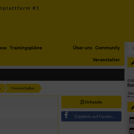
eos
Trainingspläne
Über uns
Community
Veranstalter
h
Yvonne Gallus
Urkunde
Ergebnis auf Facebook teilen
1
1