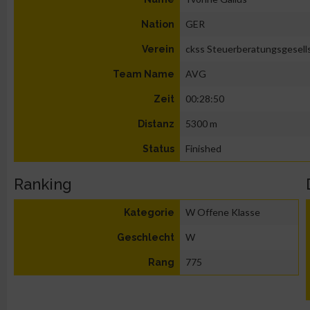
GER
Nation
ckss Steuerberatungsgesell
Verein
AVG
Team Name
00:28:50
Zeit
5300 m
Distanz
Finished
Status
Ranking
W Offene Klasse
Kategorie
W
Geschlecht
775
Rang