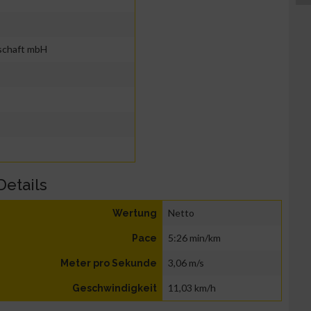
schaft mbH
Details
Netto
Wertung
5:26 min/km
Pace
3,06 m/s
Meter pro Sekunde
11,03 km/h
Geschwindigkeit