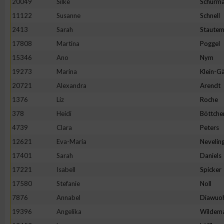
20049
Silke
Schürm
11122
Susanne
Schnell
2413
Sarah
Staute
17808
Martina
Poggel
15346
Ano
Nym
19273
Marina
Klein-Gä
20721
Alexandra
Arendt
1376
Liz
Roche
378
Heidi
Böttche
4739
Clara
Peters
12621
Eva-Maria
Nevelin
17401
Sarah
Daniels
17221
Isabell
Spicker
17580
Stefanie
Noll
7876
Annabel
Diawuo
19396
Angelika
Wildem