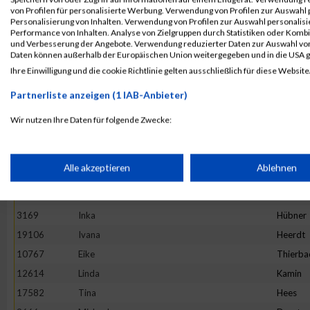
4892
Maria
Hesse
von Profilen für personalisierte Werbung. Verwendung von Profilen zur Auswahl p
13982
Maria
Ivanova
Personalisierung von Inhalten. Verwendung von Profilen zur Auswahl personalis
Performance von Inhalten. Analyse von Zielgruppen durch Statistiken oder Komb
16781
Stefanie
Prehm
und Verbesserung der Angebote. Verwendung reduzierter Daten zur Auswahl von
Daten können außerhalb der Europäischen Union weitergegeben und in die USA 
11527
Rebecca
Hirtha
Ihre Einwilligung und die cookie Richtlinie gelten ausschließlich für diese Website
19922
Anne
Graw
Partnerliste anzeigen (1 IAB-Anbieter)
20265
Kinga
Wijas
18782
Stephanie
Oezsari
Wir nutzen Ihre Daten für folgende Zwecke:
IAB-Verarbeitungszwecke:
4952
Barbara
Minten
10325
Ano
Nym
Speichern von oder Zugriff auf Informationen auf einem Endge
Alle akzeptieren
Ablehnen
1373
Natalie
Lenz
10575
Carolin
Hintz
Verwendung reduzierter Daten zur Auswahl von Werbeanzeige
3169
Inka
Hübner
19106
Ivana
Heerdt
Erstellung von Profilen für personalisierte Werbung
10767
Eike
Thierba
12614
Linda
Kamin
17582
Tina
Hees
Verwendung von Profilen zur Auswahl personalisierter Werbun