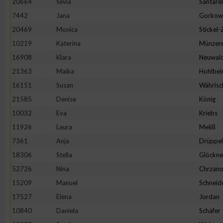
20664
Silvia
Santarel
IAB-Besonderheiten:
7442
Jana
Gorkow
Verwendung genauer Standortdaten
20469
Monica
Stickel
10219
Katerina
Münzen
Geräte anhand von aktiv angeforderten Informationen identifi
16908
Klara
Neuwal
21363
Maika
Hohlbei
Nicht-IAB-Verarbeitungszwecke:
16151
Susan
Währisc
Notwendig
21585
Denise
König
10032
Eva
Kriebs
11926
Laura
Meliß
Performance
7361
Anja
Drüppel
18306
Stella
Glöckne
Funktional
52726
Nina
Chrzano
15209
Manuel
Schneid
Werbung
17527
Elena
Jordan
10840
Daniela
Schäfer