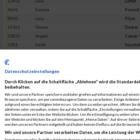
13453
Lena
Löffler
4645
Daniela
Porwoll
8960
Lena
Pitzer
19261
Verena
Decker
10850
Angela
Caesar
2383
Sarah
Staschö
9093
Hannah
Franck
10079
Verena
Reichste
18862
Tineke
Terhors
Datenschutzeinstellungen
18205
Sandra
Herman
Durch Klicken auf die Schaltfläche „Ablehnen“ wird die Standardei
beibehalten.
3475
Bianca
Buchert
Wir und unsere Partner speichern und/oder greifen auf Informationen auf einem G
16268
Lotte
Lehmbr
Browserspeichern, um personenbezogene Daten zu verarbeiten. Einige Anbiete
aufgrund eines berechtigten Interesses. Um dem zu widersprechen, öffnen Sie die
5049
Sabine
Eim
ablehnen oder verwalten, indem Sie auf die Schaltfläche „Einstellungen verwalten“
der linken unteren Ecke der Website klicken. Um Ihre Einwilligung zu widerrufen, 
7653
Franziska
Flügge
der Website und klicken Sie auf den Menüpunkt „Meine Daten“. Auf dieser Seite 
1380
Jeanne Li
Voß
werden unseren Partnern mitgeteilt und haben keinen Einfluss auf die Browserd
Wir und unsere Partner verarbeiten Daten, um die Leistung der W
6002
Julia
Halbers
Speichern von oder Zugriff auf Informationen auf einem Endgerät. Verwendung r