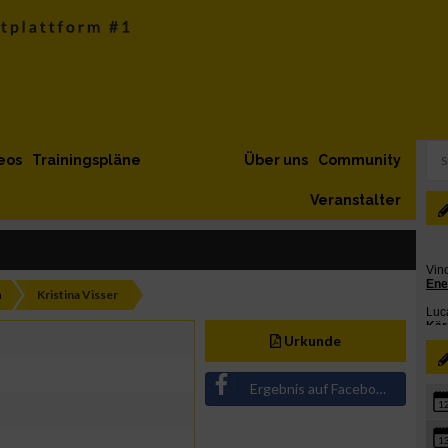
eos
Trainingspläne
Über uns
Community
Veranstalter
h
Kristina Visser
Urkunde
Ergebnis auf Facebook teilen
1
1