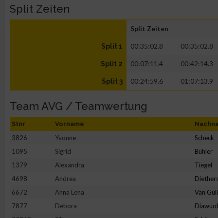
Split Zeiten
Split Zeiten
00:35:02.8
00:35:02.8
Split 1
00:07:11.4
00:42:14.3
Split 2
00:24:59.6
01:07:13.9
Split 3
Team AVG / Teamwertung
Stnr
Vorname
Nachn
3826
Yvonne
Scheck
1095
Sigrid
Bühler
1379
Alexandra
Tiegel
4698
Andrea
Diether
6672
Anna Lena
Van Gul
7877
Debora
Diawuo