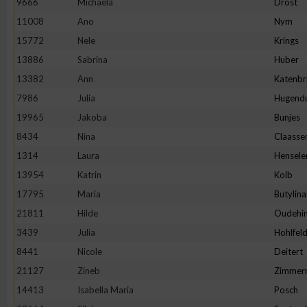
9666
Michaela
Drost
11008
Ano
Nym
Erstellung von Profilen zur Personalisierung von Inhalten
15772
Nele
Krings
13886
Sabrina
Huber
Verwendung von Profilen zur Auswahl personalisierter Inhalte
13382
Ann
Katenbr
7986
Julia
Hugend
Messung der Werbeleistung
19965
Jakoba
Bunjes
8434
Nina
Claasse
Messung der Performance von Inhalten
1314
Laura
Hensele
13954
Katrin
Kolb
Analyse von Zielgruppen durch Statistiken oder Kombinatione
17795
Maria
Butylina
verschiedenen Quellen
21811
Hilde
Oudehin
3439
Julia
Hohlfel
Entwicklung und Verbesserung der Angebote
8441
Nicole
Deitert
21127
Zineb
Zimmer
Verwendung reduzierter Daten zur Auswahl von Inhalten
14413
Isabella Maria
Posch