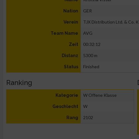
GER
Nation
TJX Distribution Ltd. & Co. 
Verein
AVG
Team Name
00:32:12
Zeit
5300 m
Distanz
Finished
Status
Ranking
W Offene Klasse
Kategorie
W
Geschlecht
2102
Rang