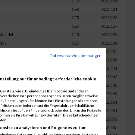
GER
00:22:20
GER
00:22:21
GER
00:22:26
GER
00:22:27
-Wendel
GER
00:22:29
fsky
GER
00:22:30
GER
00:22:32
Datenschutzbestimmungen
in
GER
00:22:38
t
GER
00:22:41
n
GER
00:22:43
nstellung nur für unbedingt erforderliche cookie
-Legner
GER
00:22:48
erät zu, wie z. B. eindeutige IDs in cookie und anderen
uck
GER
00:22:49
r verarbeiten Ihre personenbezogenen Daten möglicherweise
 „Einstellungen“. Sie können Ihre Einstellungen akzeptieren,
GER
00:22:51
 klicken oder jederzeit auf die Fingerabdruck-Schaltfläche in
klicken Sie auf den Fingerabdruck oder den Link in der Fußzeile
GER
00:22:51
können Sie Ihre Einwilligung widerrufen. Diese Entscheidungen
GER
00:22:52
aten.
ebsite zu analysieren und Folgendes zu tun:
tadt
GER
00:22:53
eduzierter Daten zur Auswahl von Werbeanzeigen. Erstellung