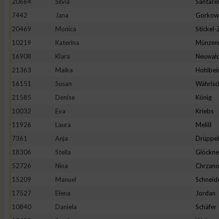
20664
Silvia
Santarel
IAB-Besonderheiten:
7442
Jana
Gorkow
Verwendung genauer Standortdaten
20469
Monica
Stickel
10219
Katerina
Münzen
Geräte anhand von aktiv angeforderten Informationen identifi
16908
Klara
Neuwal
21363
Maika
Hohlbei
Nicht-IAB-Verarbeitungszwecke:
16151
Susan
Währisc
Notwendig
21585
Denise
König
10032
Eva
Kriebs
11926
Laura
Meliß
Performance
7361
Anja
Drüppel
18306
Stella
Glöckne
Funktional
52726
Nina
Chrzano
15209
Manuel
Schneid
Werbung
17527
Elena
Jordan
10840
Daniela
Schäfer