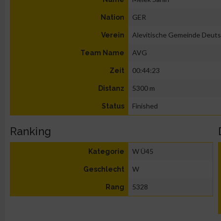
GER
Nation
Alevitische Gemeinde Deutsc
Verein
AVG
Team Name
00:44:23
Zeit
5300 m
Distanz
Finished
Status
Ranking
W Ü45
Kategorie
W
Geschlecht
5328
Rang