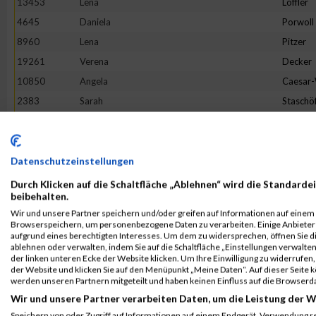
13453
Lena
Löffler
4645
Daniela
Porwoll
8960
Lena
Pitzer
19261
Verena
Decker
10850
Angela
Caesar
2383
Sarah
Staschö
9093
Hannah
Franck
10079
Verena
Reichste
18862
Tineke
Terhors
Datenschutzeinstellungen
18205
Sandra
Herman
Durch Klicken auf die Schaltfläche „Ablehnen“ wird die Standardei
beibehalten.
3475
Bianca
Buchert
Wir und unsere Partner speichern und/oder greifen auf Informationen auf einem G
16268
Lotte
Lehmbr
Browserspeichern, um personenbezogene Daten zu verarbeiten. Einige Anbiete
aufgrund eines berechtigten Interesses. Um dem zu widersprechen, öffnen Sie die
5049
Sabine
Eim
ablehnen oder verwalten, indem Sie auf die Schaltfläche „Einstellungen verwalten“
der linken unteren Ecke der Website klicken. Um Ihre Einwilligung zu widerrufen, 
7653
Franziska
Flügge
der Website und klicken Sie auf den Menüpunkt „Meine Daten“. Auf dieser Seite 
1380
Jeanne Li
Voß
werden unseren Partnern mitgeteilt und haben keinen Einfluss auf die Browserd
Wir und unsere Partner verarbeiten Daten, um die Leistung der W
6002
Julia
Halbers
Speichern von oder Zugriff auf Informationen auf einem Endgerät. Verwendung r