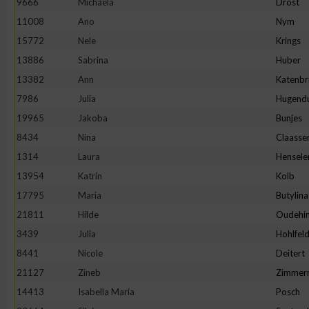
9666
Michaela
Drost
11008
Ano
Nym
Erstellung von Profilen zur Personalisierung von Inhalten
15772
Nele
Krings
13886
Sabrina
Huber
Verwendung von Profilen zur Auswahl personalisierter Inhalte
13382
Ann
Katenbr
7986
Julia
Hugend
Messung der Werbeleistung
19965
Jakoba
Bunjes
8434
Nina
Claasse
Messung der Performance von Inhalten
1314
Laura
Hensele
13954
Katrin
Kolb
Analyse von Zielgruppen durch Statistiken oder Kombinatione
17795
Maria
Butylina
verschiedenen Quellen
21811
Hilde
Oudehin
3439
Julia
Hohlfel
Entwicklung und Verbesserung der Angebote
8441
Nicole
Deitert
21127
Zineb
Zimmer
Verwendung reduzierter Daten zur Auswahl von Inhalten
14413
Isabella Maria
Posch