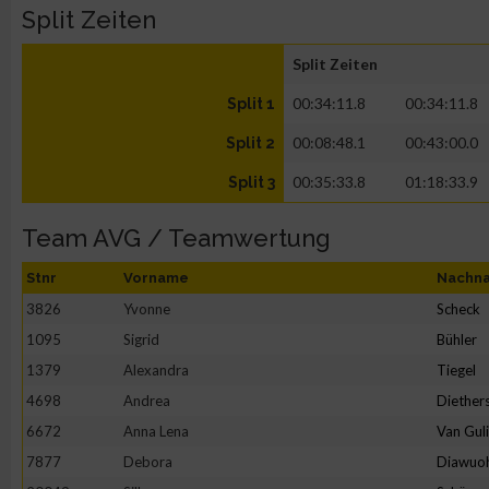
Split Zeiten
Split Zeiten
00:34:11.8
00:34:11.8
Split 1
00:08:48.1
00:43:00.0
Split 2
00:35:33.8
01:18:33.9
Split 3
Team AVG / Teamwertung
Stnr
Vorname
Nachn
3826
Yvonne
Scheck
1095
Sigrid
Bühler
1379
Alexandra
Tiegel
4698
Andrea
Diether
6672
Anna Lena
Van Gul
7877
Debora
Diawuo