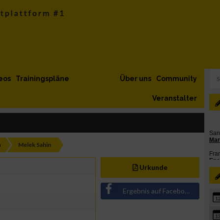
eos
Trainingspläne
Über uns
Community
Veranstalter
h
Melek Sahin
Urkunde
Ergebnis auf Facebook teilen
1
1