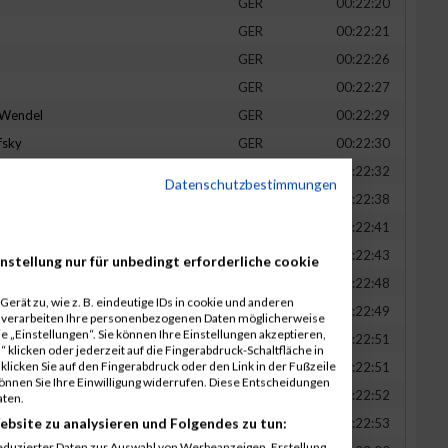
GER
00:22:20
GER
00:22:21
GER
00:22:26
GER
00:22:27
-Wendel
GER
00:22:29
fsky
GER
00:22:30
GER
00:22:32
Datenschutzbestimmungen
in
GER
00:22:38
t
GER
00:22:41
n
GER
00:22:43
nstellung nur für unbedingt erforderliche cookie
-Legner
GER
00:22:48
erät zu, wie z. B. eindeutige IDs in cookie und anderen
uck
GER
00:22:49
r verarbeiten Ihre personenbezogenen Daten möglicherweise
 „Einstellungen“. Sie können Ihre Einstellungen akzeptieren,
GER
00:22:51
 klicken oder jederzeit auf die Fingerabdruck-Schaltfläche in
klicken Sie auf den Fingerabdruck oder den Link in der Fußzeile
GER
00:22:51
können Sie Ihre Einwilligung widerrufen. Diese Entscheidungen
GER
00:22:52
aten.
ebsite zu analysieren und Folgendes zu tun:
tadt
GER
00:22:53
eduzierter Daten zur Auswahl von Werbeanzeigen. Erstellung