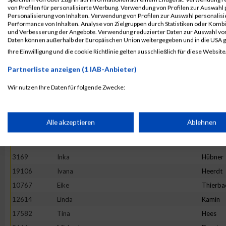
4892
Maria
Hesse
von Profilen für personalisierte Werbung. Verwendung von Profilen zur Auswahl p
13982
Maria
Ivanova
Personalisierung von Inhalten. Verwendung von Profilen zur Auswahl personalis
Performance von Inhalten. Analyse von Zielgruppen durch Statistiken oder Komb
16781
Stefanie
Prehm
und Verbesserung der Angebote. Verwendung reduzierter Daten zur Auswahl von
Daten können außerhalb der Europäischen Union weitergegeben und in die USA 
11527
Rebecca
Hirtha
Ihre Einwilligung und die cookie Richtlinie gelten ausschließlich für diese Website
19922
Anne
Graw
Partnerliste anzeigen (1 IAB-Anbieter)
20265
Kinga
Wijas
18782
Stephanie
Oezsari
Wir nutzen Ihre Daten für folgende Zwecke:
IAB-Verarbeitungszwecke:
4952
Barbara
Minten
10325
Ano
Nym
Speichern von oder Zugriff auf Informationen auf einem Endge
Alle akzeptieren
Ablehnen
1373
Natalie
Lenz
10575
Carolin
Hintz
Verwendung reduzierter Daten zur Auswahl von Werbeanzeige
3169
Inka
Hübner
19106
Ivana
Heerdt
Erstellung von Profilen für personalisierte Werbung
10767
Eike
Thierba
12614
Linda
Kamin
17582
Tina
Hees
Verwendung von Profilen zur Auswahl personalisierter Werbun