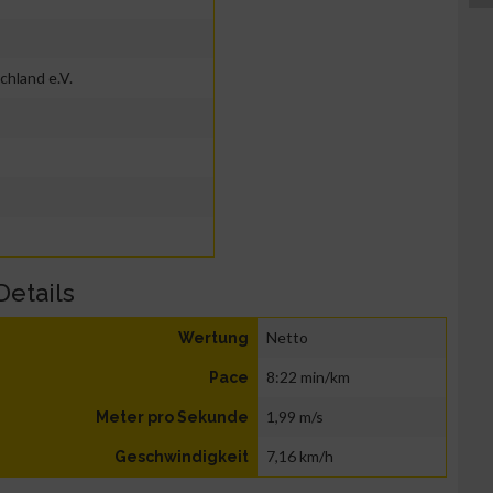
hland e.V.
Details
Netto
Wertung
8:22 min/km
Pace
1,99 m/s
Meter pro Sekunde
7,16 km/h
Geschwindigkeit