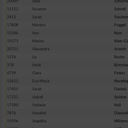
20049
Silke
Schürm
11122
Susanne
Schnell
2413
Sarah
Staute
17808
Martina
Poggel
15346
Ano
Nym
19273
Marina
Klein-Gä
20721
Alexandra
Arendt
1376
Liz
Roche
378
Heidi
Böttche
4739
Clara
Peters
12621
Eva-Maria
Nevelin
17401
Sarah
Daniels
17221
Isabell
Spicker
17580
Stefanie
Noll
7876
Annabel
Diawuo
19396
Angelika
Wildem