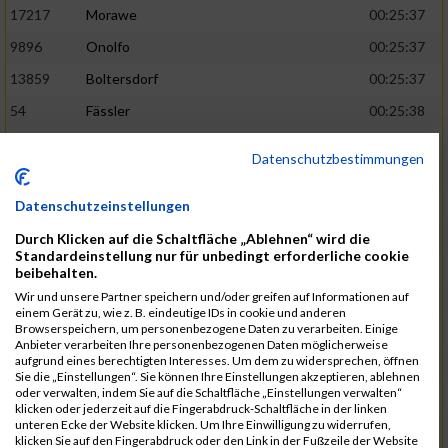
17217
Morawe
00:25:37
9896
Onolfo
00:25:37
13859
Boltersdorf
00:25:37
54
Fässler
00:25:38
21905
Schumacher
00:25:38
Datenschutzbestimmungen
13253
Schaefer
00:25:38
Datenschutzeinstellungen
2317
Golbar
00:25:38
Durch Klicken auf die Schaltfläche „Ablehnen“ wird die
5561
Lück
00:25:38
Standardeinstellung nur für unbedingt erforderliche cookie
12006
Laudien
00:25:38
beibehalten.
Wir und unsere Partner speichern und/oder greifen auf Informationen auf
9273
Nicotra
00:25:38
einem Gerät zu, wie z. B. eindeutige IDs in cookie und anderen
Browserspeichern, um personenbezogene Daten zu verarbeiten. Einige
7717
Lades
00:25:38
Anbieter verarbeiten Ihre personenbezogenen Daten möglicherweise
aufgrund eines berechtigten Interesses. Um dem zu widersprechen, öffnen
15581
Adamczak
00:25:38
Sie die „Einstellungen“. Sie können Ihre Einstellungen akzeptieren, ablehnen
oder verwalten, indem Sie auf die Schaltfläche „Einstellungen verwalten“
3162
Heilig
00:25:39
klicken oder jederzeit auf die Fingerabdruck-Schaltfläche in der linken
unteren Ecke der Website klicken. Um Ihre Einwilligung zu widerrufen,
3107
Schork
00:25:40
klicken Sie auf den Fingerabdruck oder den Link in der Fußzeile der Website