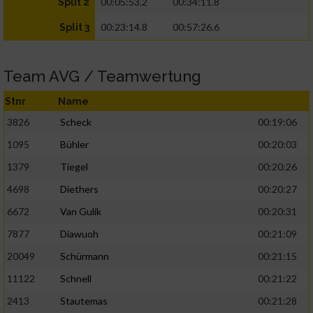
00:05:53.2
00:34:11.8
Split 2
00:23:14.8
00:57:26.6
Split 3
Team AVG / Teamwertung
Stnr
Name
3826
Scheck
00:19:06
1095
Bühler
00:20:03
1379
Tiegel
00:20:26
4698
Diethers
00:20:27
6672
Van Gulik
00:20:31
7877
Diawuoh
00:21:09
20049
Schürmann
00:21:15
11122
Schnell
00:21:22
2413
Stautemas
00:21:28