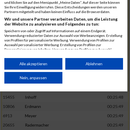
und klicken Sie auf den Menüpunkt „Meine Daten“. Auf dieser Seite können
5888
Regneri
00:25:41
Sie Ihre Einwilligung widerrufen. Diese Entscheidungen werden unseren
Partnern mitgeteilt und haben keinen Einfluss auf die Browserdaten.
8971
Bien
00:25:42
Wir und unsere Partner verarbeiten Daten, um die Leistung
1582
Funken
00:25:42
der Website zu analysieren und Folgendes zu tun:
Speichern von oder Zugriff auf Informationen auf einem Endgerät.
12220
Cosma
00:25:43
Verwendung reduzierter Daten zur Auswahl von Werbeanzeigen. Erstellung
von Profilen für personalisierte Werbung. Verwendung von Profilen zur
9678
Exner
00:25:43
Auswahl personalisierter Werbung. Erstellung von Profilen zur
Personalisierung von Inhalten. Verwendung von Profilen zur Auswahl
11817
Schmaul-Klaibee
00:25:45
personalisierter Inhalte. Messung der Werbeleistung. Messung der
Performance von Inhalten. Analyse von Zielgruppen durch Statistiken oder
6812
Koch
00:25:47
Kombinationen von Daten aus verschiedenen Quellen. Entwicklung und
Alle akzeptieren
Ablehnen
Verbesserung der Angebote. Verwendung reduzierter Daten zur Auswahl
9610
Linß
00:25:47
von Inhalten.
Daten können außerhalb der Europäischen Union weitergegeben und in die
Nein, anpassen
706
Wehmeier
00:25:48
USA gesendet werden.
14386
Küpper
00:25:48
Ihre Einwilligung und die cookie Richtlinie gelten ausschließlich für diese
Website/App.
15455
Inhoff
00:25:48
Partnerliste anzeigen (1 IAB-Anbieter)
10806
Erdmann
00:25:49
Wir nutzen Ihre Daten für folgende Zwecke:
6913
Meyer
00:25:49
IAB-Verarbeitungszwecke:
20655
Radermacher
00:25:49