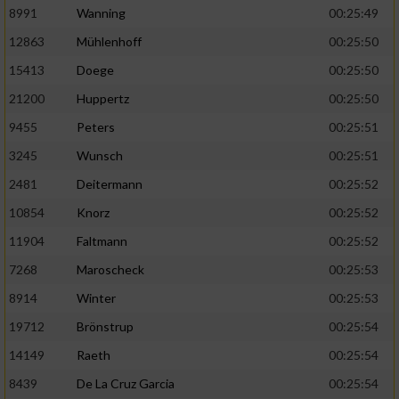
Speichern von oder Zugriff auf Informationen
8991
Wanning
00:25:49
auf einem Endgerät
12863
Mühlenhoff
00:25:50
Verwendung reduzierter Daten zur Auswahl
15413
Doege
00:25:50
von Werbeanzeigen
21200
Huppertz
00:25:50
Erstellung von Profilen für personalisierte
Werbung
9455
Peters
00:25:51
3245
Wunsch
00:25:51
Verwendung von Profilen zur Auswahl
personalisierter Werbung
2481
Deitermann
00:25:52
10854
Knorz
00:25:52
Erstellung von Profilen zur Personalisierung
von Inhalten
11904
Faltmann
00:25:52
7268
Maroscheck
00:25:53
Verwendung von Profilen zur Auswahl
personalisierter Inhalte
8914
Winter
00:25:53
19712
Brönstrup
00:25:54
Messung der Werbeleistung
14149
Raeth
00:25:54
8439
De La Cruz Garcia
00:25:54
Messung der Performance von Inhalten