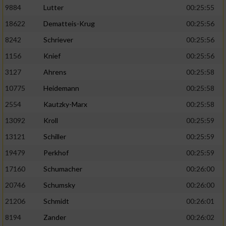
9884
Lutter
00:25:55
Analyse von Zielgruppen durch Statistiken
18622
Dematteis-Krug
00:25:56
oder Kombinationen von Daten aus
8242
Schriever
00:25:56
verschiedenen Quellen
1156
Knief
00:25:56
Entwicklung und Verbesserung der Angebote
3127
Ahrens
00:25:58
Verwendung reduzierter Daten zur Auswahl
10775
Heidemann
00:25:58
von Inhalten
2554
Kautzky-Marx
00:25:58
IAB-Besonderheiten:
13092
Kroll
00:25:59
Verwendung genauer Standortdaten
13121
Schiller
00:25:59
19479
Perkhof
00:25:59
Geräte anhand von aktiv angeforderten
17160
Schumacher
00:26:00
Informationen identifizieren
20746
Schumsky
00:26:00
Nicht-IAB-Verarbeitungszwecke:
21206
Schmidt
00:26:01
Notwendig
8194
Zander
00:26:02