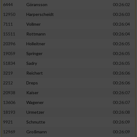
6444
Göransson
00:26:02
Performance
12950
Harperscheidt
00:26:03
7111
Vollmer
00:26:04
Funktional
15511
Rottmann
00:26:04
20396
Holleitner
00:26:05
Werbung
19059
Springer
00:26:05
51834
Sadry
00:26:05
3219
Reichert
00:26:06
2212
Dreps
00:26:06
20938
Kaiser
00:26:07
13606
Wagener
00:26:07
18193
Urmetzer
00:26:08
9921
Schmutte
00:26:09
12969
Großmann
00:26:09