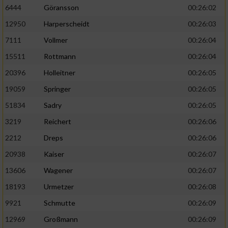
6444
Göransson
00:26:02
Performance
12950
Harperscheidt
00:26:03
7111
Vollmer
00:26:04
Funktional
15511
Rottmann
00:26:04
20396
Holleitner
00:26:05
Werbung
19059
Springer
00:26:05
51834
Sadry
00:26:05
3219
Reichert
00:26:06
2212
Dreps
00:26:06
20938
Kaiser
00:26:07
13606
Wagener
00:26:07
18193
Urmetzer
00:26:08
9921
Schmutte
00:26:09
12969
Großmann
00:26:09