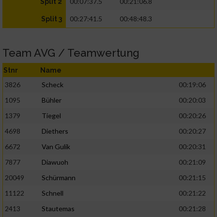
00:07:37.5
00:21:06.8
Split 2
00:27:41.5
00:48:48.3
Split 3
Team AVG / Teamwertung
Stnr
Name
3826
Scheck
00:19:06
1095
Bühler
00:20:03
1379
Tiegel
00:20:26
4698
Diethers
00:20:27
6672
Van Gulik
00:20:31
7877
Diawuoh
00:21:09
20049
Schürmann
00:21:15
11122
Schnell
00:21:22
2413
Stautemas
00:21:28