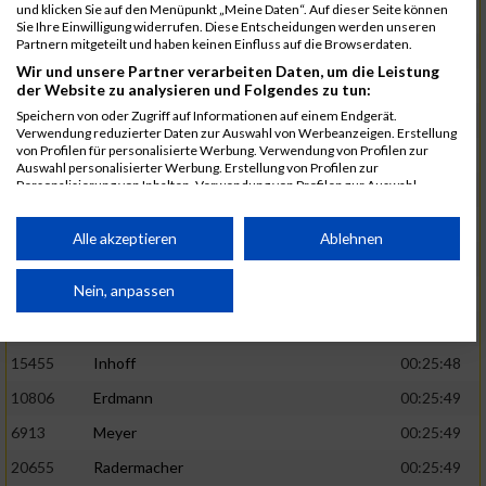
und klicken Sie auf den Menüpunkt „Meine Daten“. Auf dieser Seite können
5888
Regneri
00:25:41
Sie Ihre Einwilligung widerrufen. Diese Entscheidungen werden unseren
Partnern mitgeteilt und haben keinen Einfluss auf die Browserdaten.
8971
Bien
00:25:42
Wir und unsere Partner verarbeiten Daten, um die Leistung
1582
Funken
00:25:42
der Website zu analysieren und Folgendes zu tun:
Speichern von oder Zugriff auf Informationen auf einem Endgerät.
12220
Cosma
00:25:43
Verwendung reduzierter Daten zur Auswahl von Werbeanzeigen. Erstellung
von Profilen für personalisierte Werbung. Verwendung von Profilen zur
9678
Exner
00:25:43
Auswahl personalisierter Werbung. Erstellung von Profilen zur
Personalisierung von Inhalten. Verwendung von Profilen zur Auswahl
11817
Schmaul-Klaibee
00:25:45
personalisierter Inhalte. Messung der Werbeleistung. Messung der
Performance von Inhalten. Analyse von Zielgruppen durch Statistiken oder
6812
Koch
00:25:47
Kombinationen von Daten aus verschiedenen Quellen. Entwicklung und
Alle akzeptieren
Ablehnen
Verbesserung der Angebote. Verwendung reduzierter Daten zur Auswahl
9610
Linß
00:25:47
von Inhalten.
Daten können außerhalb der Europäischen Union weitergegeben und in die
Nein, anpassen
706
Wehmeier
00:25:48
USA gesendet werden.
14386
Küpper
00:25:48
Ihre Einwilligung und die cookie Richtlinie gelten ausschließlich für diese
Website/App.
15455
Inhoff
00:25:48
Partnerliste anzeigen (1 IAB-Anbieter)
10806
Erdmann
00:25:49
Wir nutzen Ihre Daten für folgende Zwecke:
6913
Meyer
00:25:49
IAB-Verarbeitungszwecke:
20655
Radermacher
00:25:49