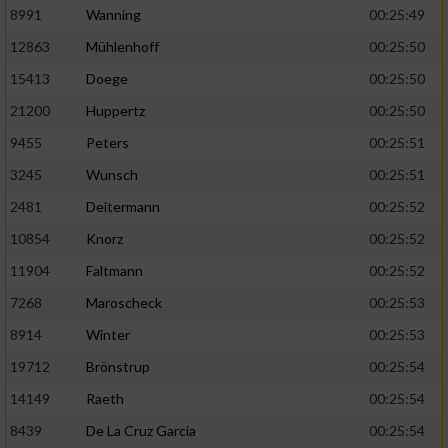
Speichern von oder Zugriff auf Informationen
8991
Wanning
00:25:49
auf einem Endgerät
12863
Mühlenhoff
00:25:50
Verwendung reduzierter Daten zur Auswahl
15413
Doege
00:25:50
von Werbeanzeigen
21200
Huppertz
00:25:50
Erstellung von Profilen für personalisierte
Werbung
9455
Peters
00:25:51
3245
Wunsch
00:25:51
Verwendung von Profilen zur Auswahl
personalisierter Werbung
2481
Deitermann
00:25:52
10854
Knorz
00:25:52
Erstellung von Profilen zur Personalisierung
von Inhalten
11904
Faltmann
00:25:52
7268
Maroscheck
00:25:53
Verwendung von Profilen zur Auswahl
personalisierter Inhalte
8914
Winter
00:25:53
19712
Brönstrup
00:25:54
Messung der Werbeleistung
14149
Raeth
00:25:54
8439
De La Cruz Garcia
00:25:54
Messung der Performance von Inhalten