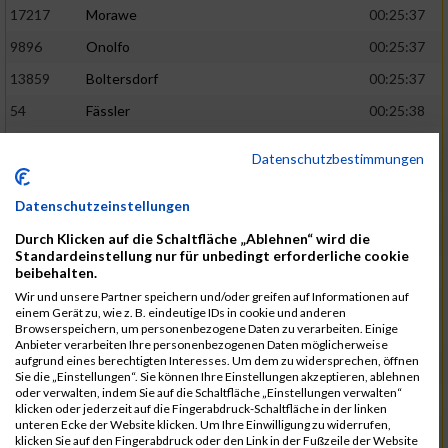
17217
Morawe
00:25:37
9896
Onolfo
00:25:37
13859
Boltersdorf
00:25:37
54
Fässler
00:25:38
21905
Schumacher
00:25:38
Datenschutzbestimmungen
13253
Schaefer
00:25:38
Datenschutzeinstellungen
2317
Golbar
00:25:38
Durch Klicken auf die Schaltfläche „Ablehnen“ wird die
5561
Lück
00:25:38
Standardeinstellung nur für unbedingt erforderliche cookie
12006
Laudien
00:25:38
beibehalten.
Wir und unsere Partner speichern und/oder greifen auf Informationen auf
9273
Nicotra
00:25:38
einem Gerät zu, wie z. B. eindeutige IDs in cookie und anderen
Browserspeichern, um personenbezogene Daten zu verarbeiten. Einige
7717
Lades
00:25:38
Anbieter verarbeiten Ihre personenbezogenen Daten möglicherweise
aufgrund eines berechtigten Interesses. Um dem zu widersprechen, öffnen
15581
Adamczak
00:25:38
Sie die „Einstellungen“. Sie können Ihre Einstellungen akzeptieren, ablehnen
oder verwalten, indem Sie auf die Schaltfläche „Einstellungen verwalten“
3162
Heilig
00:25:39
klicken oder jederzeit auf die Fingerabdruck-Schaltfläche in der linken
unteren Ecke der Website klicken. Um Ihre Einwilligung zu widerrufen,
3107
Schork
00:25:40
klicken Sie auf den Fingerabdruck oder den Link in der Fußzeile der Website