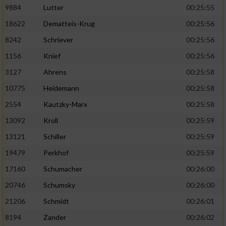
9884
Lutter
00:25:55
Analyse von Zielgruppen durch Statistiken
18622
Dematteis-Krug
00:25:56
oder Kombinationen von Daten aus
8242
Schriever
00:25:56
verschiedenen Quellen
1156
Knief
00:25:56
Entwicklung und Verbesserung der Angebote
3127
Ahrens
00:25:58
Verwendung reduzierter Daten zur Auswahl
10775
Heidemann
00:25:58
von Inhalten
2554
Kautzky-Marx
00:25:58
IAB-Besonderheiten:
13092
Kroll
00:25:59
Verwendung genauer Standortdaten
13121
Schiller
00:25:59
19479
Perkhof
00:25:59
Geräte anhand von aktiv angeforderten
17160
Schumacher
00:26:00
Informationen identifizieren
20746
Schumsky
00:26:00
Nicht-IAB-Verarbeitungszwecke:
21206
Schmidt
00:26:01
Notwendig
8194
Zander
00:26:02