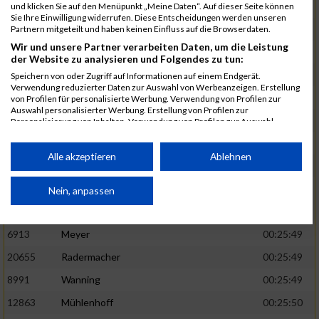
1582
Funken
00:25:42
und klicken Sie auf den Menüpunkt „Meine Daten“. Auf dieser Seite können
Sie Ihre Einwilligung widerrufen. Diese Entscheidungen werden unseren
12220
Cosma
00:25:43
Partnern mitgeteilt und haben keinen Einfluss auf die Browserdaten.
Wir und unsere Partner verarbeiten Daten, um die Leistung
9678
Exner
00:25:43
der Website zu analysieren und Folgendes zu tun:
11817
Schmaul-Klaibee
00:25:45
Speichern von oder Zugriff auf Informationen auf einem Endgerät.
Verwendung reduzierter Daten zur Auswahl von Werbeanzeigen. Erstellung
6812
Koch
00:25:47
von Profilen für personalisierte Werbung. Verwendung von Profilen zur
Auswahl personalisierter Werbung. Erstellung von Profilen zur
9610
Linß
00:25:47
Personalisierung von Inhalten. Verwendung von Profilen zur Auswahl
personalisierter Inhalte. Messung der Werbeleistung. Messung der
706
Wehmeier
00:25:48
Performance von Inhalten. Analyse von Zielgruppen durch Statistiken oder
Kombinationen von Daten aus verschiedenen Quellen. Entwicklung und
Alle akzeptieren
Ablehnen
14386
Küpper
00:25:48
Verbesserung der Angebote. Verwendung reduzierter Daten zur Auswahl
von Inhalten.
15455
Inhoff
00:25:48
Daten können außerhalb der Europäischen Union weitergegeben und in die
Nein, anpassen
USA gesendet werden.
10806
Erdmann
00:25:49
Ihre Einwilligung und die cookie Richtlinie gelten ausschließlich für diese
Website/App.
6913
Meyer
00:25:49
Partnerliste anzeigen (1 IAB-Anbieter)
20655
Radermacher
00:25:49
Wir nutzen Ihre Daten für folgende Zwecke:
8991
Wanning
00:25:49
IAB-Verarbeitungszwecke:
12863
Mühlenhoff
00:25:50