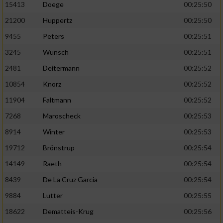
Speichern von oder Zugriff auf Informationen
15413
Doege
00:25:50
auf einem Endgerät
21200
Huppertz
00:25:50
Verwendung reduzierter Daten zur Auswahl
9455
Peters
00:25:51
von Werbeanzeigen
3245
Wunsch
00:25:51
Erstellung von Profilen für personalisierte
2481
Deitermann
00:25:52
Werbung
10854
Knorz
00:25:52
Verwendung von Profilen zur Auswahl
11904
Faltmann
00:25:52
personalisierter Werbung
7268
Maroscheck
00:25:53
Erstellung von Profilen zur Personalisierung
8914
Winter
00:25:53
von Inhalten
19712
Brönstrup
00:25:54
Verwendung von Profilen zur Auswahl
personalisierter Inhalte
14149
Raeth
00:25:54
8439
De La Cruz Garcia
00:25:54
Messung der Werbeleistung
9884
Lutter
00:25:55
18622
Dematteis-Krug
00:25:56
Messung der Performance von Inhalten