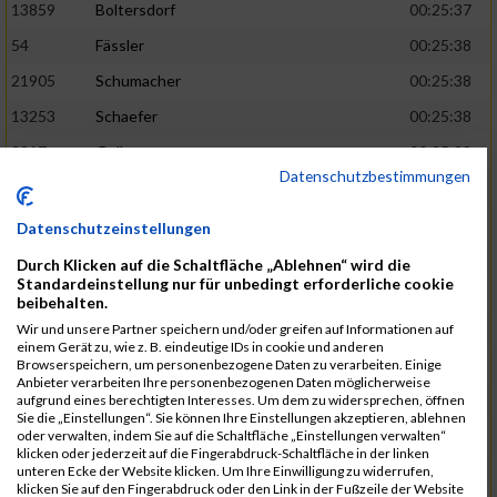
13859
Boltersdorf
00:25:37
54
Fässler
00:25:38
21905
Schumacher
00:25:38
13253
Schaefer
00:25:38
2317
Golbar
00:25:38
Datenschutzbestimmungen
5561
Lück
00:25:38
12006
Laudien
00:25:38
Datenschutzeinstellungen
9273
Nicotra
00:25:38
Durch Klicken auf die Schaltfläche „Ablehnen“ wird die
Standardeinstellung nur für unbedingt erforderliche cookie
7717
Lades
00:25:38
beibehalten.
15581
Adamczak
00:25:38
Wir und unsere Partner speichern und/oder greifen auf Informationen auf
einem Gerät zu, wie z. B. eindeutige IDs in cookie und anderen
3162
Heilig
00:25:39
Browserspeichern, um personenbezogene Daten zu verarbeiten. Einige
Anbieter verarbeiten Ihre personenbezogenen Daten möglicherweise
3107
Schork
00:25:40
aufgrund eines berechtigten Interesses. Um dem zu widersprechen, öffnen
Sie die „Einstellungen“. Sie können Ihre Einstellungen akzeptieren, ablehnen
5888
Regneri
00:25:41
oder verwalten, indem Sie auf die Schaltfläche „Einstellungen verwalten“
klicken oder jederzeit auf die Fingerabdruck-Schaltfläche in der linken
8971
Bien
00:25:42
unteren Ecke der Website klicken. Um Ihre Einwilligung zu widerrufen,
klicken Sie auf den Fingerabdruck oder den Link in der Fußzeile der Website