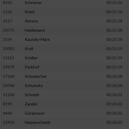
8242
Schriever
00:25:56
1156
Knief
00:25:56
Analyse von Zielgruppen durch Statistiken
oder Kombinationen von Daten aus
3127
Ahrens
00:25:58
verschiedenen Quellen
10775
Heidemann
00:25:58
Entwicklung und Verbesserung der Angebote
2554
Kautzky-Marx
00:25:58
13092
Kroll
00:25:59
Verwendung reduzierter Daten zur Auswahl
von Inhalten
13121
Schiller
00:25:59
IAB-Besonderheiten:
19479
Perkhof
00:25:59
17160
Schumacher
00:26:00
Verwendung genauer Standortdaten
20746
Schumsky
00:26:00
Geräte anhand von aktiv angeforderten
21206
Schmidt
00:26:01
Informationen identifizieren
8194
Zander
00:26:02
Nicht-IAB-Verarbeitungszwecke:
6444
Göransson
00:26:02
Notwendig
12950
Harperscheidt
00:26:03