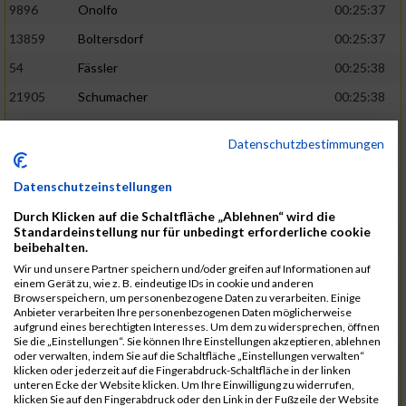
9896
Onolfo
00:25:37
13859
Boltersdorf
00:25:37
54
Fässler
00:25:38
21905
Schumacher
00:25:38
13253
Schaefer
00:25:38
Datenschutzbestimmungen
2317
Golbar
00:25:38
5561
Lück
00:25:38
Datenschutzeinstellungen
12006
Laudien
00:25:38
Durch Klicken auf die Schaltfläche „Ablehnen“ wird die
Standardeinstellung nur für unbedingt erforderliche cookie
9273
Nicotra
00:25:38
beibehalten.
Wir und unsere Partner speichern und/oder greifen auf Informationen auf
7717
Lades
00:25:38
einem Gerät zu, wie z. B. eindeutige IDs in cookie und anderen
Browserspeichern, um personenbezogene Daten zu verarbeiten. Einige
15581
Adamczak
00:25:38
Anbieter verarbeiten Ihre personenbezogenen Daten möglicherweise
aufgrund eines berechtigten Interesses. Um dem zu widersprechen, öffnen
3162
Heilig
00:25:39
Sie die „Einstellungen“. Sie können Ihre Einstellungen akzeptieren, ablehnen
oder verwalten, indem Sie auf die Schaltfläche „Einstellungen verwalten“
3107
Schork
00:25:40
klicken oder jederzeit auf die Fingerabdruck-Schaltfläche in der linken
unteren Ecke der Website klicken. Um Ihre Einwilligung zu widerrufen,
5888
Regneri
00:25:41
klicken Sie auf den Fingerabdruck oder den Link in der Fußzeile der Website