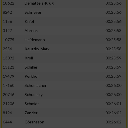
18622
Dematteis-Krug
00:25:56
8242
Schriever
00:25:56
Analyse von Zielgruppen durch Statistiken
oder Kombinationen von Daten aus
1156
Knief
00:25:56
verschiedenen Quellen
3127
Ahrens
00:25:58
Entwicklung und Verbesserung der Angebote
10775
Heidemann
00:25:58
2554
Kautzky-Marx
00:25:58
Verwendung reduzierter Daten zur Auswahl
von Inhalten
13092
Kroll
00:25:59
IAB-Besonderheiten:
13121
Schiller
00:25:59
Verwendung genauer Standortdaten
19479
Perkhof
00:25:59
17160
Schumacher
00:26:00
Geräte anhand von aktiv angeforderten
20746
Schumsky
00:26:00
Informationen identifizieren
21206
Schmidt
00:26:01
Nicht-IAB-Verarbeitungszwecke:
8194
Zander
00:26:02
Notwendig
6444
Göransson
00:26:02