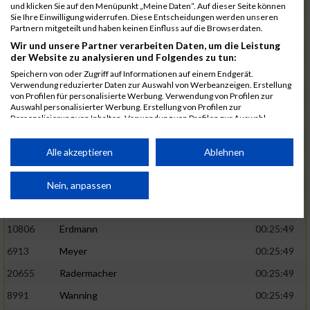
und klicken Sie auf den Menüpunkt „Meine Daten“. Auf dieser Seite können
8971
Bien
00:25:42
Sie Ihre Einwilligung widerrufen. Diese Entscheidungen werden unseren
Partnern mitgeteilt und haben keinen Einfluss auf die Browserdaten.
1582
Funken
00:25:42
Wir und unsere Partner verarbeiten Daten, um die Leistung
12220
Cosma
00:25:43
der Website zu analysieren und Folgendes zu tun:
9678
Exner
00:25:43
Speichern von oder Zugriff auf Informationen auf einem Endgerät.
Verwendung reduzierter Daten zur Auswahl von Werbeanzeigen. Erstellung
11817
Schmaul-Klaibee
00:25:45
von Profilen für personalisierte Werbung. Verwendung von Profilen zur
Auswahl personalisierter Werbung. Erstellung von Profilen zur
6812
Koch
00:25:47
Personalisierung von Inhalten. Verwendung von Profilen zur Auswahl
personalisierter Inhalte. Messung der Werbeleistung. Messung der
9610
Linß
00:25:47
Performance von Inhalten. Analyse von Zielgruppen durch Statistiken oder
Kombinationen von Daten aus verschiedenen Quellen. Entwicklung und
Alle akzeptieren
Ablehnen
706
Wehmeier
00:25:48
Verbesserung der Angebote. Verwendung reduzierter Daten zur Auswahl
von Inhalten.
14386
Küpper
00:25:48
Daten können außerhalb der Europäischen Union weitergegeben und in die
Nein, anpassen
USA gesendet werden.
15455
Inhoff
00:25:48
Ihre Einwilligung und die cookie Richtlinie gelten ausschließlich für diese
Website/App.
10806
Erdmann
00:25:49
Partnerliste anzeigen (1 IAB-Anbieter)
6913
Meyer
00:25:49
Wir nutzen Ihre Daten für folgende Zwecke:
20655
Radermacher
00:25:49
IAB-Verarbeitungszwecke:
8991
Wanning
00:25:49