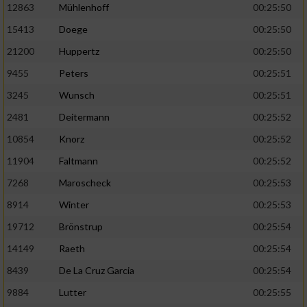
Speichern von oder Zugriff auf Informationen
12863
Mühlenhoff
00:25:50
auf einem Endgerät
15413
Doege
00:25:50
Verwendung reduzierter Daten zur Auswahl
21200
Huppertz
00:25:50
von Werbeanzeigen
9455
Peters
00:25:51
Erstellung von Profilen für personalisierte
3245
Wunsch
00:25:51
Werbung
2481
Deitermann
00:25:52
Verwendung von Profilen zur Auswahl
10854
Knorz
00:25:52
personalisierter Werbung
11904
Faltmann
00:25:52
Erstellung von Profilen zur Personalisierung
von Inhalten
7268
Maroscheck
00:25:53
8914
Winter
00:25:53
Verwendung von Profilen zur Auswahl
personalisierter Inhalte
19712
Brönstrup
00:25:54
14149
Raeth
00:25:54
Messung der Werbeleistung
8439
De La Cruz Garcia
00:25:54
9884
Lutter
00:25:55
Messung der Performance von Inhalten