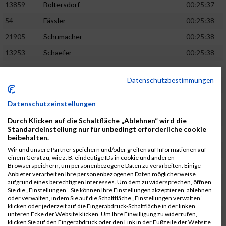
13859
Boltersdorf
00:25:37
54
Fässler
00:25:38
21905
Schumacher
00:25:38
13253
Schaefer
00:25:38
2317
Golbar
00:25:38
Datenschutzbestimmungen
5561
Lück
00:25:38
12006
Laudien
00:25:38
Datenschutzeinstellungen
9273
Nicotra
00:25:38
Durch Klicken auf die Schaltfläche „Ablehnen“ wird die
Standardeinstellung nur für unbedingt erforderliche cookie
7717
Lades
00:25:38
beibehalten.
15581
Adamczak
00:25:38
Wir und unsere Partner speichern und/oder greifen auf Informationen auf
einem Gerät zu, wie z. B. eindeutige IDs in cookie und anderen
3162
Heilig
00:25:39
Browserspeichern, um personenbezogene Daten zu verarbeiten. Einige
Anbieter verarbeiten Ihre personenbezogenen Daten möglicherweise
3107
Schork
00:25:40
aufgrund eines berechtigten Interesses. Um dem zu widersprechen, öffnen
Sie die „Einstellungen“. Sie können Ihre Einstellungen akzeptieren, ablehnen
5888
Regneri
00:25:41
oder verwalten, indem Sie auf die Schaltfläche „Einstellungen verwalten“
klicken oder jederzeit auf die Fingerabdruck-Schaltfläche in der linken
8971
Bien
00:25:42
unteren Ecke der Website klicken. Um Ihre Einwilligung zu widerrufen,
klicken Sie auf den Fingerabdruck oder den Link in der Fußzeile der Website