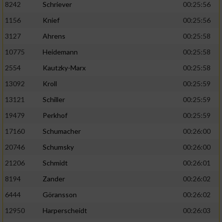
8242
Schriever
00:25:56
1156
Knief
00:25:56
Analyse von Zielgruppen durch Statistiken
oder Kombinationen von Daten aus
3127
Ahrens
00:25:58
verschiedenen Quellen
10775
Heidemann
00:25:58
Entwicklung und Verbesserung der Angebote
2554
Kautzky-Marx
00:25:58
13092
Kroll
00:25:59
Verwendung reduzierter Daten zur Auswahl
von Inhalten
13121
Schiller
00:25:59
IAB-Besonderheiten:
19479
Perkhof
00:25:59
17160
Schumacher
00:26:00
Verwendung genauer Standortdaten
20746
Schumsky
00:26:00
Geräte anhand von aktiv angeforderten
21206
Schmidt
00:26:01
Informationen identifizieren
8194
Zander
00:26:02
Nicht-IAB-Verarbeitungszwecke:
6444
Göransson
00:26:02
Notwendig
12950
Harperscheidt
00:26:03