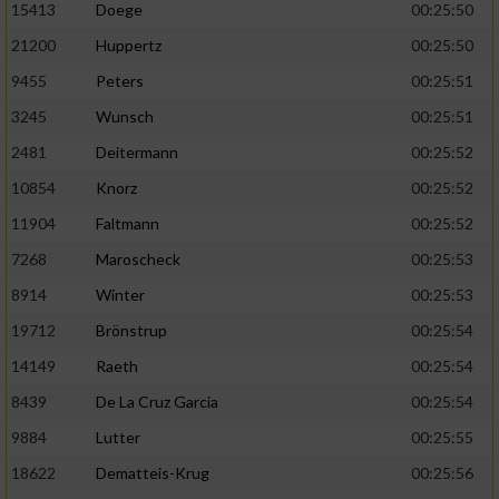
Speichern von oder Zugriff auf Informationen
15413
Doege
00:25:50
auf einem Endgerät
21200
Huppertz
00:25:50
Verwendung reduzierter Daten zur Auswahl
9455
Peters
00:25:51
von Werbeanzeigen
3245
Wunsch
00:25:51
Erstellung von Profilen für personalisierte
2481
Deitermann
00:25:52
Werbung
10854
Knorz
00:25:52
Verwendung von Profilen zur Auswahl
11904
Faltmann
00:25:52
personalisierter Werbung
7268
Maroscheck
00:25:53
Erstellung von Profilen zur Personalisierung
8914
Winter
00:25:53
von Inhalten
19712
Brönstrup
00:25:54
Verwendung von Profilen zur Auswahl
personalisierter Inhalte
14149
Raeth
00:25:54
8439
De La Cruz Garcia
00:25:54
Messung der Werbeleistung
9884
Lutter
00:25:55
18622
Dematteis-Krug
00:25:56
Messung der Performance von Inhalten