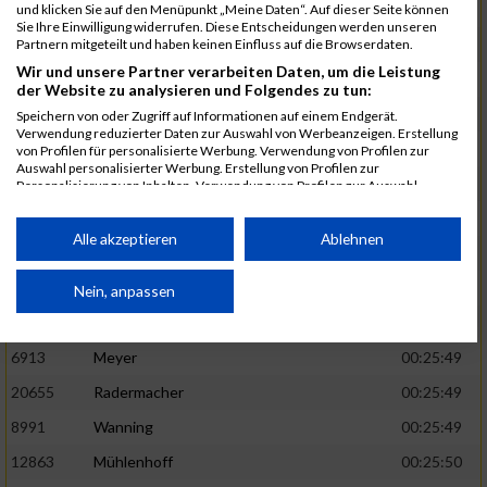
1582
Funken
00:25:42
und klicken Sie auf den Menüpunkt „Meine Daten“. Auf dieser Seite können
Sie Ihre Einwilligung widerrufen. Diese Entscheidungen werden unseren
12220
Cosma
00:25:43
Partnern mitgeteilt und haben keinen Einfluss auf die Browserdaten.
Wir und unsere Partner verarbeiten Daten, um die Leistung
9678
Exner
00:25:43
der Website zu analysieren und Folgendes zu tun:
11817
Schmaul-Klaibee
00:25:45
Speichern von oder Zugriff auf Informationen auf einem Endgerät.
Verwendung reduzierter Daten zur Auswahl von Werbeanzeigen. Erstellung
6812
Koch
00:25:47
von Profilen für personalisierte Werbung. Verwendung von Profilen zur
Auswahl personalisierter Werbung. Erstellung von Profilen zur
9610
Linß
00:25:47
Personalisierung von Inhalten. Verwendung von Profilen zur Auswahl
personalisierter Inhalte. Messung der Werbeleistung. Messung der
706
Wehmeier
00:25:48
Performance von Inhalten. Analyse von Zielgruppen durch Statistiken oder
Kombinationen von Daten aus verschiedenen Quellen. Entwicklung und
Alle akzeptieren
Ablehnen
14386
Küpper
00:25:48
Verbesserung der Angebote. Verwendung reduzierter Daten zur Auswahl
von Inhalten.
15455
Inhoff
00:25:48
Daten können außerhalb der Europäischen Union weitergegeben und in die
Nein, anpassen
USA gesendet werden.
10806
Erdmann
00:25:49
Ihre Einwilligung und die cookie Richtlinie gelten ausschließlich für diese
Website/App.
6913
Meyer
00:25:49
Partnerliste anzeigen (1 IAB-Anbieter)
20655
Radermacher
00:25:49
Wir nutzen Ihre Daten für folgende Zwecke:
8991
Wanning
00:25:49
IAB-Verarbeitungszwecke:
12863
Mühlenhoff
00:25:50