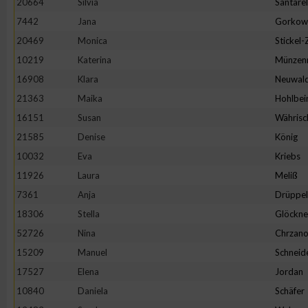
20664
Silvia
Santarel
IAB-Besonderheiten:
7442
Jana
Gorkow
Verwendung genauer Standortdaten
20469
Monica
Stickel
10219
Katerina
Münzen
Geräte anhand von aktiv angeforderten Informationen identifi
16908
Klara
Neuwal
21363
Maika
Hohlbei
Nicht-IAB-Verarbeitungszwecke:
16151
Susan
Währisc
Notwendig
21585
Denise
König
10032
Eva
Kriebs
11926
Laura
Meliß
Performance
7361
Anja
Drüppel
18306
Stella
Glöckne
Funktional
52726
Nina
Chrzano
15209
Manuel
Schneid
Werbung
17527
Elena
Jordan
10840
Daniela
Schäfer