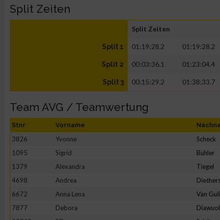
Split Zeiten
Split Zeiten
01:19:28.2
01:19:28.2
Split 1
00:03:36.1
01:23:04.4
Split 2
00:15:29.2
01:38:33.7
Split 3
Team AVG / Teamwertung
Stnr
Vorname
Nachn
3826
Yvonne
Scheck
1095
Sigrid
Bühler
1379
Alexandra
Tiegel
4698
Andrea
Diether
6672
Anna Lena
Van Gul
7877
Debora
Diawuo