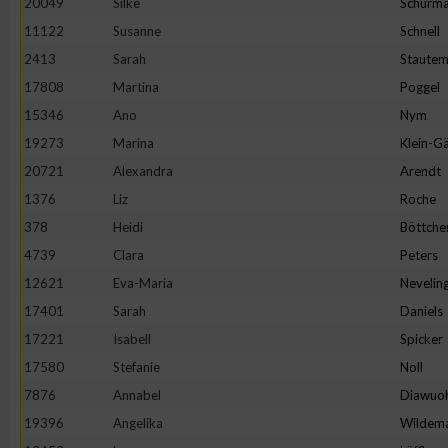
20049
Silke
Schürm
11122
Susanne
Schnell
2413
Sarah
Staute
17808
Martina
Poggel
15346
Ano
Nym
19273
Marina
Klein-Gä
20721
Alexandra
Arendt
1376
Liz
Roche
378
Heidi
Böttche
4739
Clara
Peters
12621
Eva-Maria
Nevelin
17401
Sarah
Daniels
17221
Isabell
Spicker
17580
Stefanie
Noll
7876
Annabel
Diawuo
19396
Angelika
Wildem