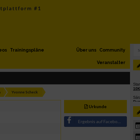
eos
Trainingspläne
Über uns
Community
Veranstalter
h
Yvonne Scheck
Urkunde
Ergebnis auf Facebook teilen
1
1