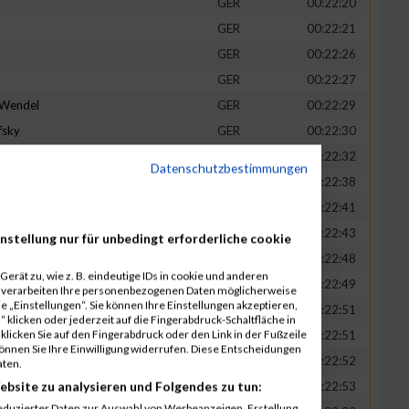
GER
00:22:20
GER
00:22:21
GER
00:22:26
GER
00:22:27
-Wendel
GER
00:22:29
fsky
GER
00:22:30
GER
00:22:32
Datenschutzbestimmungen
in
GER
00:22:38
t
GER
00:22:41
n
GER
00:22:43
nstellung nur für unbedingt erforderliche cookie
-Legner
GER
00:22:48
erät zu, wie z. B. eindeutige IDs in cookie und anderen
uck
GER
00:22:49
r verarbeiten Ihre personenbezogenen Daten möglicherweise
 „Einstellungen“. Sie können Ihre Einstellungen akzeptieren,
GER
00:22:51
 klicken oder jederzeit auf die Fingerabdruck-Schaltfläche in
klicken Sie auf den Fingerabdruck oder den Link in der Fußzeile
GER
00:22:51
können Sie Ihre Einwilligung widerrufen. Diese Entscheidungen
GER
00:22:52
aten.
ebsite zu analysieren und Folgendes zu tun:
tadt
GER
00:22:53
eduzierter Daten zur Auswahl von Werbeanzeigen. Erstellung