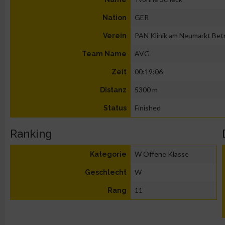
GER
Nation
PAN Klinik am Neumarkt Bet
Verein
AVG
Team Name
00:19:06
Zeit
5300 m
Distanz
Finished
Status
Ranking
W Offene Klasse
Kategorie
W
Geschlecht
11
Rang