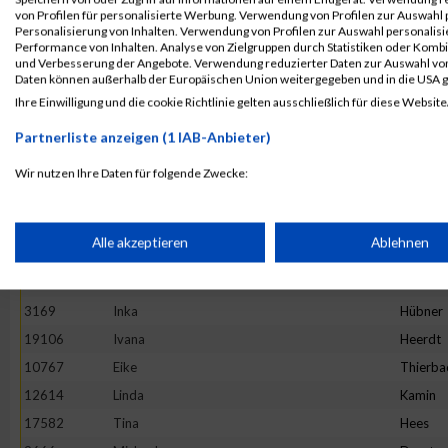
4892
Maria
Hesse
von Profilen für personalisierte Werbung. Verwendung von Profilen zur Auswahl p
13982
Maria
Ivanova
Personalisierung von Inhalten. Verwendung von Profilen zur Auswahl personalis
Performance von Inhalten. Analyse von Zielgruppen durch Statistiken oder Komb
16781
Stefanie
Prehm
und Verbesserung der Angebote. Verwendung reduzierter Daten zur Auswahl von
Daten können außerhalb der Europäischen Union weitergegeben und in die USA 
11527
Rebecca
Hirtha
Ihre Einwilligung und die cookie Richtlinie gelten ausschließlich für diese Website
19922
Anne
Graw
Partnerliste anzeigen (1 IAB-Anbieter)
20265
Kinga
Wijas
18782
Stephanie
Oezsari
Wir nutzen Ihre Daten für folgende Zwecke:
IAB-Verarbeitungszwecke:
4952
Barbara
Minten
10325
Ano
Nym
Speichern von oder Zugriff auf Informationen auf einem Endge
Alle akzeptieren
Ablehnen
1373
Natalie
Lenz
10575
Carolin
Hintz
Verwendung reduzierter Daten zur Auswahl von Werbeanzeige
3169
Inka
Hübner
19106
Ivana
Heerdt
Erstellung von Profilen für personalisierte Werbung
10767
Eike
Thierba
12614
Linda
Kamin
17582
Tina
Hees
Verwendung von Profilen zur Auswahl personalisierter Werbun