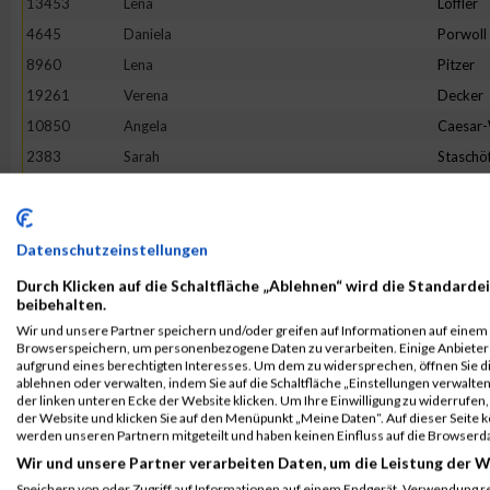
13453
Lena
Löffler
4645
Daniela
Porwoll
8960
Lena
Pitzer
19261
Verena
Decker
10850
Angela
Caesar
2383
Sarah
Staschö
9093
Hannah
Franck
10079
Verena
Reichste
18862
Tineke
Terhors
Datenschutzeinstellungen
18205
Sandra
Herman
Durch Klicken auf die Schaltfläche „Ablehnen“ wird die Standardei
beibehalten.
3475
Bianca
Buchert
Wir und unsere Partner speichern und/oder greifen auf Informationen auf einem G
16268
Lotte
Lehmbr
Browserspeichern, um personenbezogene Daten zu verarbeiten. Einige Anbiete
aufgrund eines berechtigten Interesses. Um dem zu widersprechen, öffnen Sie die
5049
Sabine
Eim
ablehnen oder verwalten, indem Sie auf die Schaltfläche „Einstellungen verwalten“
der linken unteren Ecke der Website klicken. Um Ihre Einwilligung zu widerrufen, 
7653
Franziska
Flügge
der Website und klicken Sie auf den Menüpunkt „Meine Daten“. Auf dieser Seite 
1380
Jeanne Li
Voß
werden unseren Partnern mitgeteilt und haben keinen Einfluss auf die Browserd
Wir und unsere Partner verarbeiten Daten, um die Leistung der W
6002
Julia
Halbers
Speichern von oder Zugriff auf Informationen auf einem Endgerät. Verwendung r