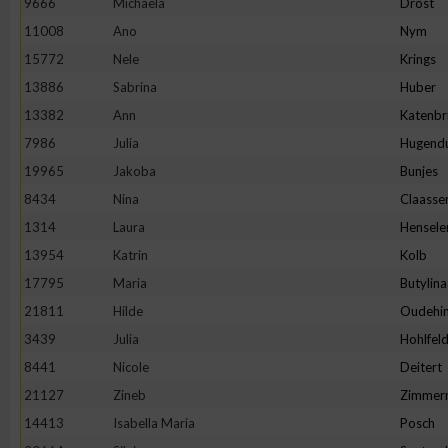
9666
Michaela
Drost
11008
Ano
Nym
Erstellung von Profilen zur Personalisierung von Inhalten
15772
Nele
Krings
13886
Sabrina
Huber
Verwendung von Profilen zur Auswahl personalisierter Inhalte
13382
Ann
Katenbr
7986
Julia
Hugend
Messung der Werbeleistung
19965
Jakoba
Bunjes
8434
Nina
Claasse
Messung der Performance von Inhalten
1314
Laura
Hensele
13954
Katrin
Kolb
Analyse von Zielgruppen durch Statistiken oder Kombinatione
17795
Maria
Butylina
verschiedenen Quellen
21811
Hilde
Oudehin
3439
Julia
Hohlfel
Entwicklung und Verbesserung der Angebote
8441
Nicole
Deitert
21127
Zineb
Zimmer
Verwendung reduzierter Daten zur Auswahl von Inhalten
14413
Isabella Maria
Posch