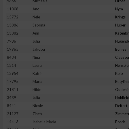
9666
Michaela
Drost
11008
Ano
Nym
Erstellung von Profilen zur Personalisierung von Inhalten
15772
Nele
Krings
13886
Sabrina
Huber
Verwendung von Profilen zur Auswahl personalisierter Inhalte
13382
Ann
Katenbr
7986
Julia
Hugend
Messung der Werbeleistung
19965
Jakoba
Bunjes
8434
Nina
Claasse
Messung der Performance von Inhalten
1314
Laura
Hensele
13954
Katrin
Kolb
Analyse von Zielgruppen durch Statistiken oder Kombinatione
17795
Maria
Butylina
verschiedenen Quellen
21811
Hilde
Oudehin
3439
Julia
Hohlfel
Entwicklung und Verbesserung der Angebote
8441
Nicole
Deitert
21127
Zineb
Zimmer
Verwendung reduzierter Daten zur Auswahl von Inhalten
14413
Isabella Maria
Posch