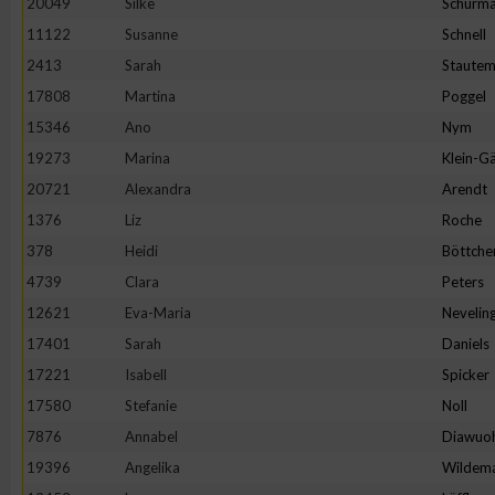
20049
Silke
Schürm
11122
Susanne
Schnell
2413
Sarah
Staute
17808
Martina
Poggel
15346
Ano
Nym
19273
Marina
Klein-Gä
20721
Alexandra
Arendt
1376
Liz
Roche
378
Heidi
Böttche
4739
Clara
Peters
12621
Eva-Maria
Nevelin
17401
Sarah
Daniels
17221
Isabell
Spicker
17580
Stefanie
Noll
7876
Annabel
Diawuo
19396
Angelika
Wildem