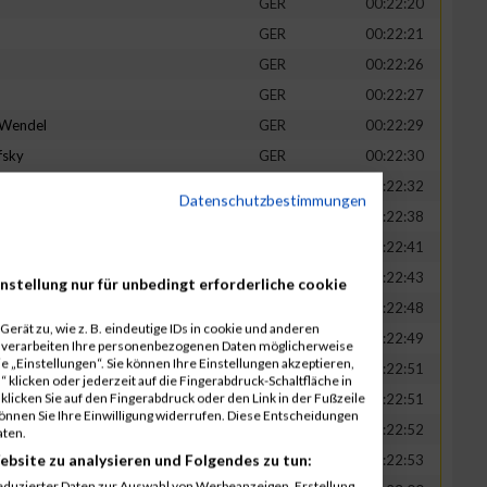
GER
00:22:20
GER
00:22:21
GER
00:22:26
GER
00:22:27
-Wendel
GER
00:22:29
fsky
GER
00:22:30
GER
00:22:32
Datenschutzbestimmungen
in
GER
00:22:38
t
GER
00:22:41
n
GER
00:22:43
nstellung nur für unbedingt erforderliche cookie
-Legner
GER
00:22:48
erät zu, wie z. B. eindeutige IDs in cookie und anderen
uck
GER
00:22:49
r verarbeiten Ihre personenbezogenen Daten möglicherweise
 „Einstellungen“. Sie können Ihre Einstellungen akzeptieren,
GER
00:22:51
 klicken oder jederzeit auf die Fingerabdruck-Schaltfläche in
klicken Sie auf den Fingerabdruck oder den Link in der Fußzeile
GER
00:22:51
können Sie Ihre Einwilligung widerrufen. Diese Entscheidungen
GER
00:22:52
aten.
ebsite zu analysieren und Folgendes zu tun:
tadt
GER
00:22:53
eduzierter Daten zur Auswahl von Werbeanzeigen. Erstellung