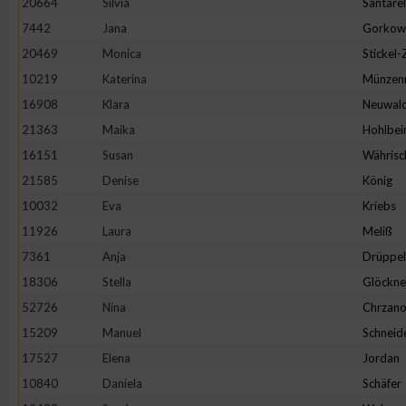
20664
Silvia
Santarel
IAB-Besonderheiten:
7442
Jana
Gorkow
Verwendung genauer Standortdaten
20469
Monica
Stickel
10219
Katerina
Münzen
Geräte anhand von aktiv angeforderten Informationen identifi
16908
Klara
Neuwal
21363
Maika
Hohlbei
Nicht-IAB-Verarbeitungszwecke:
16151
Susan
Währisc
Notwendig
21585
Denise
König
10032
Eva
Kriebs
11926
Laura
Meliß
Performance
7361
Anja
Drüppel
18306
Stella
Glöckne
Funktional
52726
Nina
Chrzano
15209
Manuel
Schneid
Werbung
17527
Elena
Jordan
10840
Daniela
Schäfer