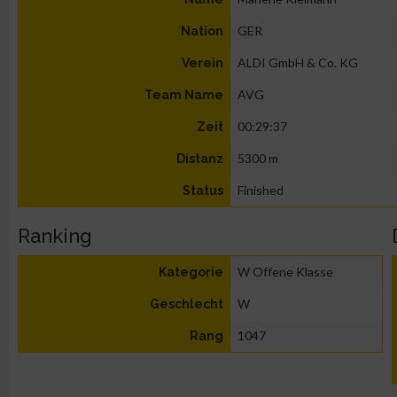
GER
Nation
ALDI GmbH & Co. KG
Verein
AVG
Team Name
00:29:37
Zeit
5300 m
Distanz
Finished
Status
Ranking
W Offene Klasse
Kategorie
W
Geschlecht
1047
Rang