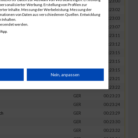
GER
00:23:00
ersonalisierter Werbung. Erstellung von Profilen zur
GER
00:23:02
ierter Inhalte. Messung der Werbeleistung. Messung der
inationen von Daten aus verschiedenen Quellen. Entwicklung
GER
00:23:03
 Inhalten.
gesendet werden.
mmer
GER
00:23:07
/App.
GER
00:23:11
GER
00:23:12
GER
00:23:15
GER
00:23:15
GER
00:23:15
rät
Nein, anpassen
GER
00:23:21
GER
00:23:22
n
GER
00:23:23
GER
00:23:24
ch
GER
00:23:29
GER
00:23:30
GER
00:23:32
g