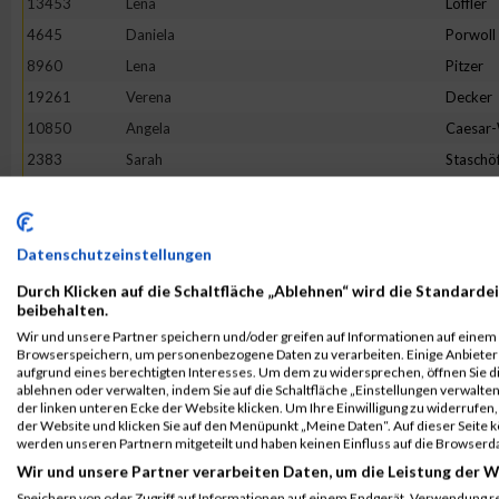
13453
Lena
Löffler
4645
Daniela
Porwoll
8960
Lena
Pitzer
19261
Verena
Decker
10850
Angela
Caesar
2383
Sarah
Staschö
9093
Hannah
Franck
10079
Verena
Reichste
18862
Tineke
Terhors
Datenschutzeinstellungen
18205
Sandra
Herman
Durch Klicken auf die Schaltfläche „Ablehnen“ wird die Standardei
beibehalten.
3475
Bianca
Buchert
Wir und unsere Partner speichern und/oder greifen auf Informationen auf einem G
16268
Lotte
Lehmbr
Browserspeichern, um personenbezogene Daten zu verarbeiten. Einige Anbiete
aufgrund eines berechtigten Interesses. Um dem zu widersprechen, öffnen Sie die
5049
Sabine
Eim
ablehnen oder verwalten, indem Sie auf die Schaltfläche „Einstellungen verwalten“
der linken unteren Ecke der Website klicken. Um Ihre Einwilligung zu widerrufen, 
7653
Franziska
Flügge
der Website und klicken Sie auf den Menüpunkt „Meine Daten“. Auf dieser Seite 
1380
Jeanne Li
Voß
werden unseren Partnern mitgeteilt und haben keinen Einfluss auf die Browserd
Wir und unsere Partner verarbeiten Daten, um die Leistung der W
6002
Julia
Halbers
Speichern von oder Zugriff auf Informationen auf einem Endgerät. Verwendung r