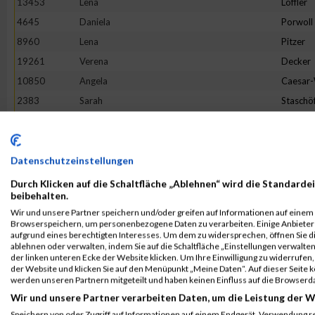
13453
Lena
Löffler
4645
Daniela
Porwoll
8960
Lena
Pitzer
19261
Verena
Decker
10850
Angela
Caesar
2383
Sarah
Staschö
9093
Hannah
Franck
10079
Verena
Reichste
18862
Tineke
Terhors
Datenschutzeinstellungen
18205
Sandra
Herman
Durch Klicken auf die Schaltfläche „Ablehnen“ wird die Standardei
beibehalten.
3475
Bianca
Buchert
Wir und unsere Partner speichern und/oder greifen auf Informationen auf einem G
16268
Lotte
Lehmbr
Browserspeichern, um personenbezogene Daten zu verarbeiten. Einige Anbiete
aufgrund eines berechtigten Interesses. Um dem zu widersprechen, öffnen Sie die
5049
Sabine
Eim
ablehnen oder verwalten, indem Sie auf die Schaltfläche „Einstellungen verwalten“
der linken unteren Ecke der Website klicken. Um Ihre Einwilligung zu widerrufen, 
7653
Franziska
Flügge
der Website und klicken Sie auf den Menüpunkt „Meine Daten“. Auf dieser Seite 
1380
Jeanne Li
Voß
werden unseren Partnern mitgeteilt und haben keinen Einfluss auf die Browserd
Wir und unsere Partner verarbeiten Daten, um die Leistung der W
6002
Julia
Halbers
Speichern von oder Zugriff auf Informationen auf einem Endgerät. Verwendung r