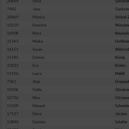
20664
Silvia
Santarel
IAB-Besonderheiten:
7442
Jana
Gorkow
Verwendung genauer Standortdaten
20469
Monica
Stickel
10219
Katerina
Münzen
Geräte anhand von aktiv angeforderten Informationen identifi
16908
Klara
Neuwal
21363
Maika
Hohlbei
Nicht-IAB-Verarbeitungszwecke:
16151
Susan
Währisc
Notwendig
21585
Denise
König
10032
Eva
Kriebs
11926
Laura
Meliß
Performance
7361
Anja
Drüppel
18306
Stella
Glöckne
Funktional
52726
Nina
Chrzano
15209
Manuel
Schneid
Werbung
17527
Elena
Jordan
10840
Daniela
Schäfer