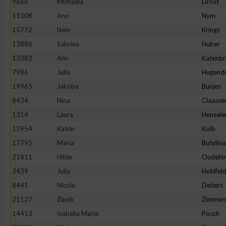
9666
Michaela
Drost
11008
Ano
Nym
Erstellung von Profilen zur Personalisierung von Inhalten
15772
Nele
Krings
13886
Sabrina
Huber
Verwendung von Profilen zur Auswahl personalisierter Inhalte
13382
Ann
Katenbr
7986
Julia
Hugend
Messung der Werbeleistung
19965
Jakoba
Bunjes
8434
Nina
Claasse
Messung der Performance von Inhalten
1314
Laura
Hensele
13954
Katrin
Kolb
Analyse von Zielgruppen durch Statistiken oder Kombinatione
17795
Maria
Butylina
verschiedenen Quellen
21811
Hilde
Oudehin
3439
Julia
Hohlfel
Entwicklung und Verbesserung der Angebote
8441
Nicole
Deitert
21127
Zineb
Zimmer
Verwendung reduzierter Daten zur Auswahl von Inhalten
14413
Isabella Maria
Posch