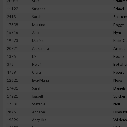
20049
Silke
Schürm
11122
Susanne
Schnell
2413
Sarah
Staute
17808
Martina
Poggel
15346
Ano
Nym
19273
Marina
Klein-Gä
20721
Alexandra
Arendt
1376
Liz
Roche
378
Heidi
Böttche
4739
Clara
Peters
12621
Eva-Maria
Nevelin
17401
Sarah
Daniels
17221
Isabell
Spicker
17580
Stefanie
Noll
7876
Annabel
Diawuo
19396
Angelika
Wildem