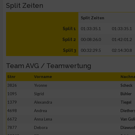
Split Zeiten
Split Zeiten
01:33:35.1
01:33:35.1
Split 1
00:08:26.0
01:42:01.2
Split 2
00:32:29.5
02:14:30.8
Split 3
Team AVG / Teamwertung
Stnr
Vorname
Nachn
3826
Yvonne
Scheck
1095
Sigrid
Bühler
1379
Alexandra
Tiegel
4698
Andrea
Diether
6672
Anna Lena
Van Gul
7877
Debora
Diawuo