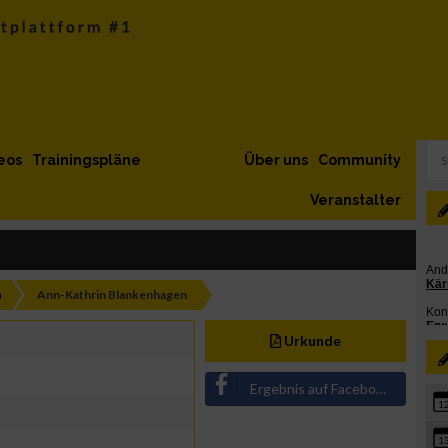
eos
Trainingspläne
Über uns
Community
Veranstalter
h
Ann-Kathrin Blankenhagen
Urkunde
Ergebnis auf Facebook teilen
1
1