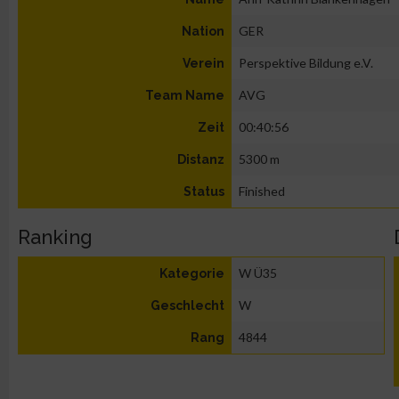
GER
Nation
Perspektive Bildung e.V.
Verein
AVG
Team Name
00:40:56
Zeit
5300 m
Distanz
Finished
Status
Ranking
W Ü35
Kategorie
W
Geschlecht
4844
Rang