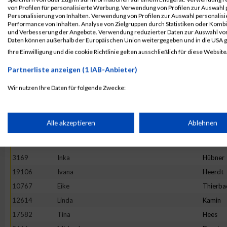
4892
Maria
Hesse
von Profilen für personalisierte Werbung. Verwendung von Profilen zur Auswahl p
13982
Maria
Ivanova
Personalisierung von Inhalten. Verwendung von Profilen zur Auswahl personalis
Performance von Inhalten. Analyse von Zielgruppen durch Statistiken oder Komb
16781
Stefanie
Prehm
und Verbesserung der Angebote. Verwendung reduzierter Daten zur Auswahl von
Daten können außerhalb der Europäischen Union weitergegeben und in die USA 
11527
Rebecca
Hirtha
Ihre Einwilligung und die cookie Richtlinie gelten ausschließlich für diese Website
19922
Anne
Graw
Partnerliste anzeigen (1 IAB-Anbieter)
20265
Kinga
Wijas
18782
Stephanie
Oezsari
Wir nutzen Ihre Daten für folgende Zwecke:
IAB-Verarbeitungszwecke:
4952
Barbara
Minten
10325
Ano
Nym
Speichern von oder Zugriff auf Informationen auf einem Endge
Alle akzeptieren
Ablehnen
1373
Natalie
Lenz
10575
Carolin
Hintz
Verwendung reduzierter Daten zur Auswahl von Werbeanzeige
3169
Inka
Hübner
19106
Ivana
Heerdt
Erstellung von Profilen für personalisierte Werbung
10767
Eike
Thierba
12614
Linda
Kamin
17582
Tina
Hees
Verwendung von Profilen zur Auswahl personalisierter Werbun