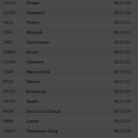
Speichern von oder Zugriff auf Informationen
15413
Doege
00:25:50
auf einem Endgerät
21200
Huppertz
00:25:50
Verwendung reduzierter Daten zur Auswahl
9455
Peters
00:25:51
von Werbeanzeigen
3245
Wunsch
00:25:51
Erstellung von Profilen für personalisierte
2481
Deitermann
00:25:52
Werbung
10854
Knorz
00:25:52
Verwendung von Profilen zur Auswahl
11904
Faltmann
00:25:52
personalisierter Werbung
7268
Maroscheck
00:25:53
Erstellung von Profilen zur Personalisierung
8914
Winter
00:25:53
von Inhalten
19712
Brönstrup
00:25:54
Verwendung von Profilen zur Auswahl
personalisierter Inhalte
14149
Raeth
00:25:54
8439
De La Cruz Garcia
00:25:54
Messung der Werbeleistung
9884
Lutter
00:25:55
18622
Dematteis-Krug
00:25:56
Messung der Performance von Inhalten