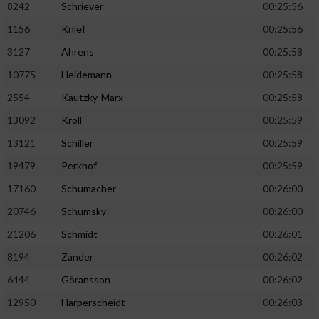
8242
Schriever
00:25:56
1156
Knief
00:25:56
Analyse von Zielgruppen durch Statistiken
oder Kombinationen von Daten aus
3127
Ahrens
00:25:58
verschiedenen Quellen
10775
Heidemann
00:25:58
Entwicklung und Verbesserung der Angebote
2554
Kautzky-Marx
00:25:58
13092
Kroll
00:25:59
Verwendung reduzierter Daten zur Auswahl
von Inhalten
13121
Schiller
00:25:59
IAB-Besonderheiten:
19479
Perkhof
00:25:59
17160
Schumacher
00:26:00
Verwendung genauer Standortdaten
20746
Schumsky
00:26:00
Geräte anhand von aktiv angeforderten
21206
Schmidt
00:26:01
Informationen identifizieren
8194
Zander
00:26:02
Nicht-IAB-Verarbeitungszwecke:
6444
Göransson
00:26:02
Notwendig
12950
Harperscheidt
00:26:03