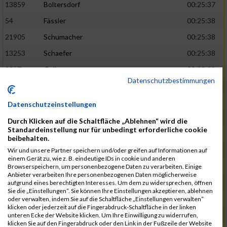
13859
Boltersdorf
00:25:37
54
Fässler
00:25:38
21905
Schumacher
00:25:38
13253
Schaefer
00:25:38
2317
Golbar
00:25:38
Datenschutzbestimmungen
5561
Lück
00:25:38
12006
Laudien
00:25:38
Datenschutzeinstellungen
9273
Nicotra
00:25:38
Durch Klicken auf die Schaltfläche „Ablehnen“ wird die
Standardeinstellung nur für unbedingt erforderliche cookie
7717
Lades
00:25:38
beibehalten.
15581
Adamczak
00:25:38
Wir und unsere Partner speichern und/oder greifen auf Informationen auf
einem Gerät zu, wie z. B. eindeutige IDs in cookie und anderen
3162
Heilig
00:25:39
Browserspeichern, um personenbezogene Daten zu verarbeiten. Einige
Anbieter verarbeiten Ihre personenbezogenen Daten möglicherweise
3107
Schork
00:25:40
aufgrund eines berechtigten Interesses. Um dem zu widersprechen, öffnen
Sie die „Einstellungen“. Sie können Ihre Einstellungen akzeptieren, ablehnen
5888
Regneri
00:25:41
oder verwalten, indem Sie auf die Schaltfläche „Einstellungen verwalten“
klicken oder jederzeit auf die Fingerabdruck-Schaltfläche in der linken
8971
Bien
00:25:42
unteren Ecke der Website klicken. Um Ihre Einwilligung zu widerrufen,
klicken Sie auf den Fingerabdruck oder den Link in der Fußzeile der Website