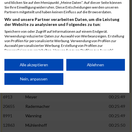
1582
Funken
00:25:42
und klicken Sie auf den Menüpunkt „Meine Daten“. Auf dieser Seite können
Sie Ihre Einwilligung widerrufen. Diese Entscheidungen werden unseren
12220
Cosma
00:25:43
Partnern mitgeteilt und haben keinen Einfluss auf die Browserdaten.
Wir und unsere Partner verarbeiten Daten, um die Leistung
9678
Exner
00:25:43
der Website zu analysieren und Folgendes zu tun:
11817
Schmaul-Klaibee
00:25:45
Speichern von oder Zugriff auf Informationen auf einem Endgerät.
Verwendung reduzierter Daten zur Auswahl von Werbeanzeigen. Erstellung
6812
Koch
00:25:47
von Profilen für personalisierte Werbung. Verwendung von Profilen zur
Auswahl personalisierter Werbung. Erstellung von Profilen zur
9610
Linß
00:25:47
Personalisierung von Inhalten. Verwendung von Profilen zur Auswahl
personalisierter Inhalte. Messung der Werbeleistung. Messung der
706
Wehmeier
00:25:48
Performance von Inhalten. Analyse von Zielgruppen durch Statistiken oder
Kombinationen von Daten aus verschiedenen Quellen. Entwicklung und
Alle akzeptieren
Ablehnen
14386
Küpper
00:25:48
Verbesserung der Angebote. Verwendung reduzierter Daten zur Auswahl
von Inhalten.
15455
Inhoff
00:25:48
Daten können außerhalb der Europäischen Union weitergegeben und in die
Nein, anpassen
USA gesendet werden.
10806
Erdmann
00:25:49
Ihre Einwilligung und die cookie Richtlinie gelten ausschließlich für diese
Website/App.
6913
Meyer
00:25:49
Partnerliste anzeigen (1 IAB-Anbieter)
20655
Radermacher
00:25:49
Wir nutzen Ihre Daten für folgende Zwecke:
8991
Wanning
00:25:49
IAB-Verarbeitungszwecke:
12863
Mühlenhoff
00:25:50