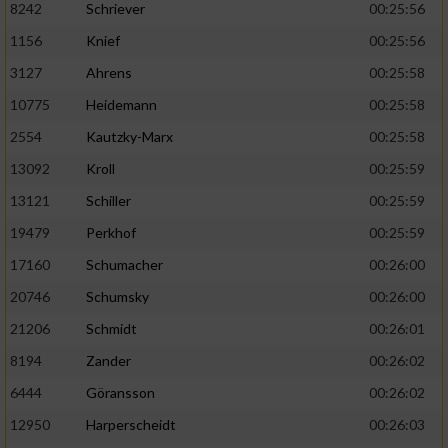
8242
Schriever
00:25:56
1156
Knief
00:25:56
Analyse von Zielgruppen durch Statistiken
oder Kombinationen von Daten aus
3127
Ahrens
00:25:58
verschiedenen Quellen
10775
Heidemann
00:25:58
Entwicklung und Verbesserung der Angebote
2554
Kautzky-Marx
00:25:58
13092
Kroll
00:25:59
Verwendung reduzierter Daten zur Auswahl
von Inhalten
13121
Schiller
00:25:59
IAB-Besonderheiten:
19479
Perkhof
00:25:59
17160
Schumacher
00:26:00
Verwendung genauer Standortdaten
20746
Schumsky
00:26:00
Geräte anhand von aktiv angeforderten
21206
Schmidt
00:26:01
Informationen identifizieren
8194
Zander
00:26:02
Nicht-IAB-Verarbeitungszwecke:
6444
Göransson
00:26:02
Notwendig
12950
Harperscheidt
00:26:03