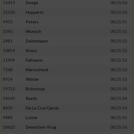
Speichern von oder Zugriff auf Informationen
15413
Doege
00:25:50
auf einem Endgerät
21200
Huppertz
00:25:50
Verwendung reduzierter Daten zur Auswahl
9455
Peters
00:25:51
von Werbeanzeigen
3245
Wunsch
00:25:51
Erstellung von Profilen für personalisierte
2481
Deitermann
00:25:52
Werbung
10854
Knorz
00:25:52
Verwendung von Profilen zur Auswahl
11904
Faltmann
00:25:52
personalisierter Werbung
7268
Maroscheck
00:25:53
Erstellung von Profilen zur Personalisierung
8914
Winter
00:25:53
von Inhalten
19712
Brönstrup
00:25:54
Verwendung von Profilen zur Auswahl
personalisierter Inhalte
14149
Raeth
00:25:54
8439
De La Cruz Garcia
00:25:54
Messung der Werbeleistung
9884
Lutter
00:25:55
18622
Dematteis-Krug
00:25:56
Messung der Performance von Inhalten