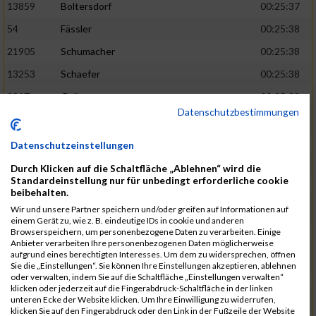
13859
Boltersdorf
00:25:37
54
Fässler
00:25:38
21905
Schumacher
00:25:38
13253
Schaefer
00:25:38
2317
Golbar
00:25:38
Datenschutzbestimmungen
5561
Lück
00:25:38
12006
Laudien
00:25:38
Datenschutzeinstellungen
9273
Nicotra
00:25:38
Durch Klicken auf die Schaltfläche „Ablehnen“ wird die
Standardeinstellung nur für unbedingt erforderliche cookie
7717
Lades
00:25:38
beibehalten.
15581
Adamczak
00:25:38
Wir und unsere Partner speichern und/oder greifen auf Informationen auf
einem Gerät zu, wie z. B. eindeutige IDs in cookie und anderen
3162
Heilig
00:25:39
Browserspeichern, um personenbezogene Daten zu verarbeiten. Einige
Anbieter verarbeiten Ihre personenbezogenen Daten möglicherweise
3107
Schork
00:25:40
aufgrund eines berechtigten Interesses. Um dem zu widersprechen, öffnen
Sie die „Einstellungen“. Sie können Ihre Einstellungen akzeptieren, ablehnen
5888
Regneri
00:25:41
oder verwalten, indem Sie auf die Schaltfläche „Einstellungen verwalten“
klicken oder jederzeit auf die Fingerabdruck-Schaltfläche in der linken
8971
Bien
00:25:42
unteren Ecke der Website klicken. Um Ihre Einwilligung zu widerrufen,
klicken Sie auf den Fingerabdruck oder den Link in der Fußzeile der Website