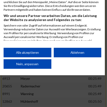
1582
Funken
00:25:42
und klicken Sie auf den Menüpunkt „Meine Daten“. Auf dieser Seite können
Sie Ihre Einwilligung widerrufen. Diese Entscheidungen werden unseren
12220
Cosma
00:25:43
Partnern mitgeteilt und haben keinen Einfluss auf die Browserdaten.
Wir und unsere Partner verarbeiten Daten, um die Leistung
9678
Exner
00:25:43
der Website zu analysieren und Folgendes zu tun:
11817
Schmaul-Klaibee
00:25:45
Speichern von oder Zugriff auf Informationen auf einem Endgerät.
Verwendung reduzierter Daten zur Auswahl von Werbeanzeigen. Erstellung
6812
Koch
00:25:47
von Profilen für personalisierte Werbung. Verwendung von Profilen zur
Auswahl personalisierter Werbung. Erstellung von Profilen zur
9610
Linß
00:25:47
Personalisierung von Inhalten. Verwendung von Profilen zur Auswahl
personalisierter Inhalte. Messung der Werbeleistung. Messung der
706
Wehmeier
00:25:48
Performance von Inhalten. Analyse von Zielgruppen durch Statistiken oder
Kombinationen von Daten aus verschiedenen Quellen. Entwicklung und
Alle akzeptieren
Ablehnen
14386
Küpper
00:25:48
Verbesserung der Angebote. Verwendung reduzierter Daten zur Auswahl
von Inhalten.
15455
Inhoff
00:25:48
Daten können außerhalb der Europäischen Union weitergegeben und in die
Nein, anpassen
USA gesendet werden.
10806
Erdmann
00:25:49
Ihre Einwilligung und die cookie Richtlinie gelten ausschließlich für diese
Website/App.
6913
Meyer
00:25:49
Partnerliste anzeigen (1 IAB-Anbieter)
20655
Radermacher
00:25:49
Wir nutzen Ihre Daten für folgende Zwecke:
8991
Wanning
00:25:49
IAB-Verarbeitungszwecke:
12863
Mühlenhoff
00:25:50