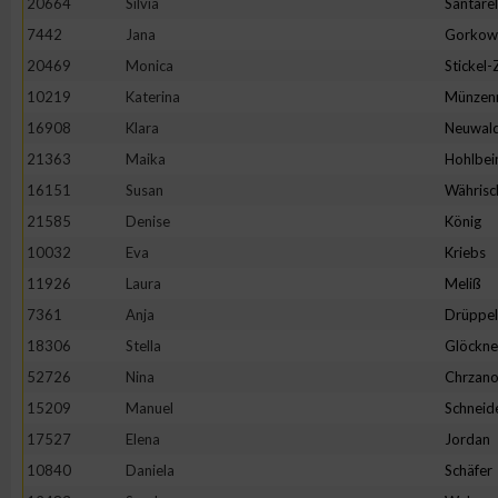
20664
Silvia
Santarel
IAB-Besonderheiten:
7442
Jana
Gorkow
Verwendung genauer Standortdaten
20469
Monica
Stickel
10219
Katerina
Münzen
Geräte anhand von aktiv angeforderten Informationen identifi
16908
Klara
Neuwal
21363
Maika
Hohlbei
Nicht-IAB-Verarbeitungszwecke:
16151
Susan
Währisc
Notwendig
21585
Denise
König
10032
Eva
Kriebs
11926
Laura
Meliß
Performance
7361
Anja
Drüppel
18306
Stella
Glöckne
Funktional
52726
Nina
Chrzano
15209
Manuel
Schneid
Werbung
17527
Elena
Jordan
10840
Daniela
Schäfer