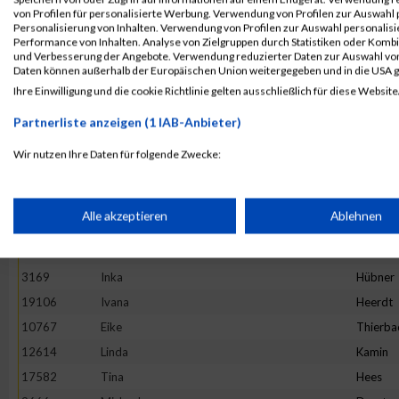
4892
Maria
Hesse
von Profilen für personalisierte Werbung. Verwendung von Profilen zur Auswahl p
13982
Maria
Ivanova
Personalisierung von Inhalten. Verwendung von Profilen zur Auswahl personalis
Performance von Inhalten. Analyse von Zielgruppen durch Statistiken oder Komb
16781
Stefanie
Prehm
und Verbesserung der Angebote. Verwendung reduzierter Daten zur Auswahl von
Daten können außerhalb der Europäischen Union weitergegeben und in die USA 
11527
Rebecca
Hirtha
Ihre Einwilligung und die cookie Richtlinie gelten ausschließlich für diese Website
19922
Anne
Graw
Partnerliste anzeigen (1 IAB-Anbieter)
20265
Kinga
Wijas
18782
Stephanie
Oezsari
Wir nutzen Ihre Daten für folgende Zwecke:
IAB-Verarbeitungszwecke:
4952
Barbara
Minten
10325
Ano
Nym
Speichern von oder Zugriff auf Informationen auf einem Endge
Alle akzeptieren
Ablehnen
1373
Natalie
Lenz
10575
Carolin
Hintz
Verwendung reduzierter Daten zur Auswahl von Werbeanzeige
3169
Inka
Hübner
19106
Ivana
Heerdt
Erstellung von Profilen für personalisierte Werbung
10767
Eike
Thierba
12614
Linda
Kamin
17582
Tina
Hees
Verwendung von Profilen zur Auswahl personalisierter Werbun