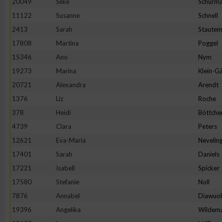
20049
Silke
Schürm
11122
Susanne
Schnell
2413
Sarah
Staute
17808
Martina
Poggel
15346
Ano
Nym
19273
Marina
Klein-Gä
20721
Alexandra
Arendt
1376
Liz
Roche
378
Heidi
Böttche
4739
Clara
Peters
12621
Eva-Maria
Nevelin
17401
Sarah
Daniels
17221
Isabell
Spicker
17580
Stefanie
Noll
7876
Annabel
Diawuo
19396
Angelika
Wildem