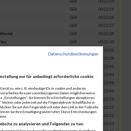
GER
00:22:20
GER
00:22:21
GER
00:22:26
GER
00:22:27
-Wendel
GER
00:22:29
fsky
GER
00:22:30
GER
00:22:32
Datenschutzbestimmungen
in
GER
00:22:38
t
GER
00:22:41
n
GER
00:22:43
nstellung nur für unbedingt erforderliche cookie
-Legner
GER
00:22:48
erät zu, wie z. B. eindeutige IDs in cookie und anderen
uck
GER
00:22:49
r verarbeiten Ihre personenbezogenen Daten möglicherweise
 „Einstellungen“. Sie können Ihre Einstellungen akzeptieren,
GER
00:22:51
 klicken oder jederzeit auf die Fingerabdruck-Schaltfläche in
klicken Sie auf den Fingerabdruck oder den Link in der Fußzeile
GER
00:22:51
können Sie Ihre Einwilligung widerrufen. Diese Entscheidungen
GER
00:22:52
aten.
ebsite zu analysieren und Folgendes zu tun:
tadt
GER
00:22:53
eduzierter Daten zur Auswahl von Werbeanzeigen. Erstellung