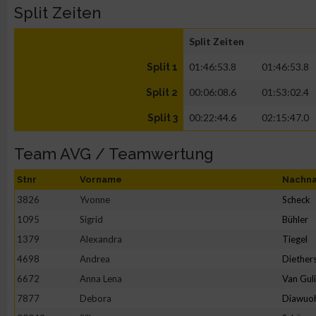
Split Zeiten
Split Zeiten
01:46:53.8
01:46:53.8
Split 1
00:06:08.6
01:53:02.4
Split 2
00:22:44.6
02:15:47.0
Split 3
Team AVG / Teamwertung
Stnr
Vorname
Nachn
3826
Yvonne
Scheck
1095
Sigrid
Bühler
1379
Alexandra
Tiegel
4698
Andrea
Diether
6672
Anna Lena
Van Gul
7877
Debora
Diawuo