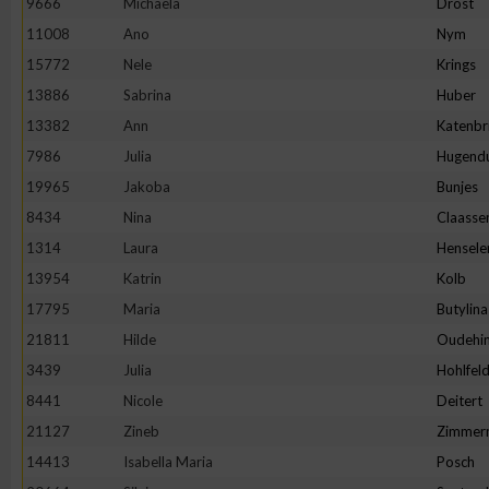
9666
Michaela
Drost
11008
Ano
Nym
Erstellung von Profilen zur Personalisierung von Inhalten
15772
Nele
Krings
13886
Sabrina
Huber
Verwendung von Profilen zur Auswahl personalisierter Inhalte
13382
Ann
Katenbr
7986
Julia
Hugend
Messung der Werbeleistung
19965
Jakoba
Bunjes
8434
Nina
Claasse
Messung der Performance von Inhalten
1314
Laura
Hensele
13954
Katrin
Kolb
Analyse von Zielgruppen durch Statistiken oder Kombinatione
17795
Maria
Butylina
verschiedenen Quellen
21811
Hilde
Oudehin
3439
Julia
Hohlfel
Entwicklung und Verbesserung der Angebote
8441
Nicole
Deitert
21127
Zineb
Zimmer
Verwendung reduzierter Daten zur Auswahl von Inhalten
14413
Isabella Maria
Posch