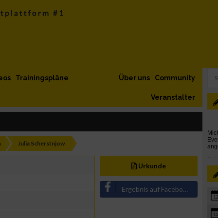
eos
Trainingspläne
Über uns
Community
Veranstalter
h
Julia Scherstnjow
Urkunde
Ergebnis auf Facebook teilen
1
1