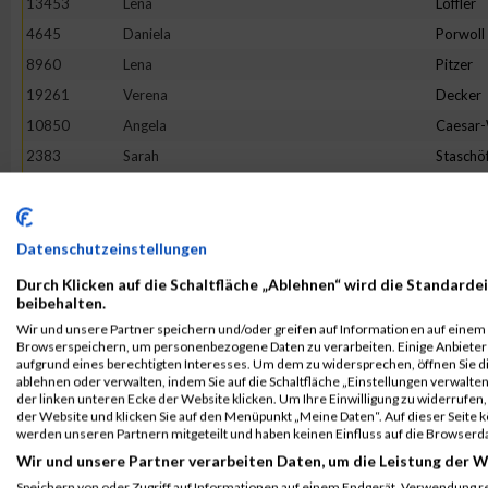
13453
Lena
Löffler
4645
Daniela
Porwoll
8960
Lena
Pitzer
19261
Verena
Decker
10850
Angela
Caesar
2383
Sarah
Staschö
9093
Hannah
Franck
10079
Verena
Reichste
18862
Tineke
Terhors
Datenschutzeinstellungen
18205
Sandra
Herman
Durch Klicken auf die Schaltfläche „Ablehnen“ wird die Standardei
beibehalten.
3475
Bianca
Buchert
Wir und unsere Partner speichern und/oder greifen auf Informationen auf einem G
16268
Lotte
Lehmbr
Browserspeichern, um personenbezogene Daten zu verarbeiten. Einige Anbiete
aufgrund eines berechtigten Interesses. Um dem zu widersprechen, öffnen Sie die
5049
Sabine
Eim
ablehnen oder verwalten, indem Sie auf die Schaltfläche „Einstellungen verwalten“
der linken unteren Ecke der Website klicken. Um Ihre Einwilligung zu widerrufen, 
7653
Franziska
Flügge
der Website und klicken Sie auf den Menüpunkt „Meine Daten“. Auf dieser Seite 
1380
Jeanne Li
Voß
werden unseren Partnern mitgeteilt und haben keinen Einfluss auf die Browserd
Wir und unsere Partner verarbeiten Daten, um die Leistung der W
6002
Julia
Halbers
Speichern von oder Zugriff auf Informationen auf einem Endgerät. Verwendung r