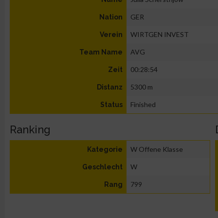
GER
Nation
WIRTGEN INVEST
Verein
AVG
Team Name
00:28:54
Zeit
5300 m
Distanz
Finished
Status
Ranking
W Offene Klasse
Kategorie
W
Geschlecht
799
Rang