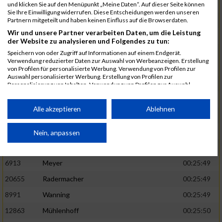
1582
Funken
00:25:42
und klicken Sie auf den Menüpunkt „Meine Daten“. Auf dieser Seite können
Sie Ihre Einwilligung widerrufen. Diese Entscheidungen werden unseren
12220
Cosma
00:25:43
Partnern mitgeteilt und haben keinen Einfluss auf die Browserdaten.
Wir und unsere Partner verarbeiten Daten, um die Leistung
9678
Exner
00:25:43
der Website zu analysieren und Folgendes zu tun:
11817
Schmaul-Klaibee
00:25:45
Speichern von oder Zugriff auf Informationen auf einem Endgerät.
Verwendung reduzierter Daten zur Auswahl von Werbeanzeigen. Erstellung
6812
Koch
00:25:47
von Profilen für personalisierte Werbung. Verwendung von Profilen zur
Auswahl personalisierter Werbung. Erstellung von Profilen zur
9610
Linß
00:25:47
Personalisierung von Inhalten. Verwendung von Profilen zur Auswahl
personalisierter Inhalte. Messung der Werbeleistung. Messung der
706
Wehmeier
00:25:48
Performance von Inhalten. Analyse von Zielgruppen durch Statistiken oder
Kombinationen von Daten aus verschiedenen Quellen. Entwicklung und
Alle akzeptieren
Ablehnen
14386
Küpper
00:25:48
Verbesserung der Angebote. Verwendung reduzierter Daten zur Auswahl
von Inhalten.
15455
Inhoff
00:25:48
Daten können außerhalb der Europäischen Union weitergegeben und in die
Nein, anpassen
USA gesendet werden.
10806
Erdmann
00:25:49
Ihre Einwilligung und die cookie Richtlinie gelten ausschließlich für diese
Website/App.
6913
Meyer
00:25:49
Partnerliste anzeigen (1 IAB-Anbieter)
20655
Radermacher
00:25:49
Wir nutzen Ihre Daten für folgende Zwecke:
8991
Wanning
00:25:49
IAB-Verarbeitungszwecke:
12863
Mühlenhoff
00:25:50