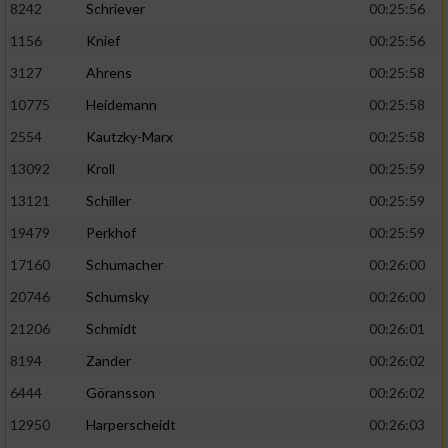
8242
Schriever
00:25:56
1156
Knief
00:25:56
Analyse von Zielgruppen durch Statistiken
oder Kombinationen von Daten aus
3127
Ahrens
00:25:58
verschiedenen Quellen
10775
Heidemann
00:25:58
Entwicklung und Verbesserung der Angebote
2554
Kautzky-Marx
00:25:58
13092
Kroll
00:25:59
Verwendung reduzierter Daten zur Auswahl
von Inhalten
13121
Schiller
00:25:59
IAB-Besonderheiten:
19479
Perkhof
00:25:59
17160
Schumacher
00:26:00
Verwendung genauer Standortdaten
20746
Schumsky
00:26:00
Geräte anhand von aktiv angeforderten
21206
Schmidt
00:26:01
Informationen identifizieren
8194
Zander
00:26:02
Nicht-IAB-Verarbeitungszwecke:
6444
Göransson
00:26:02
Notwendig
12950
Harperscheidt
00:26:03