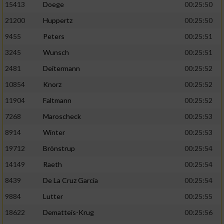
Speichern von oder Zugriff auf Informationen
15413
Doege
00:25:50
auf einem Endgerät
21200
Huppertz
00:25:50
Verwendung reduzierter Daten zur Auswahl
9455
Peters
00:25:51
von Werbeanzeigen
3245
Wunsch
00:25:51
Erstellung von Profilen für personalisierte
2481
Deitermann
00:25:52
Werbung
10854
Knorz
00:25:52
Verwendung von Profilen zur Auswahl
11904
Faltmann
00:25:52
personalisierter Werbung
7268
Maroscheck
00:25:53
Erstellung von Profilen zur Personalisierung
8914
Winter
00:25:53
von Inhalten
19712
Brönstrup
00:25:54
Verwendung von Profilen zur Auswahl
personalisierter Inhalte
14149
Raeth
00:25:54
8439
De La Cruz Garcia
00:25:54
Messung der Werbeleistung
9884
Lutter
00:25:55
18622
Dematteis-Krug
00:25:56
Messung der Performance von Inhalten