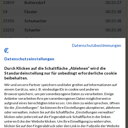
13859
Boltersdorf
00:25:37
54
Fässler
00:25:38
21905
Schumacher
00:25:38
13253
Schaefer
00:25:38
2317
Golbar
00:25:38
Datenschutzbestimmungen
5561
Lück
00:25:38
12006
Laudien
00:25:38
Datenschutzeinstellungen
9273
Nicotra
00:25:38
Durch Klicken auf die Schaltfläche „Ablehnen“ wird die
Standardeinstellung nur für unbedingt erforderliche cookie
7717
Lades
00:25:38
beibehalten.
15581
Adamczak
00:25:38
Wir und unsere Partner speichern und/oder greifen auf Informationen auf
einem Gerät zu, wie z. B. eindeutige IDs in cookie und anderen
3162
Heilig
00:25:39
Browserspeichern, um personenbezogene Daten zu verarbeiten. Einige
Anbieter verarbeiten Ihre personenbezogenen Daten möglicherweise
3107
Schork
00:25:40
aufgrund eines berechtigten Interesses. Um dem zu widersprechen, öffnen
Sie die „Einstellungen“. Sie können Ihre Einstellungen akzeptieren, ablehnen
5888
Regneri
00:25:41
oder verwalten, indem Sie auf die Schaltfläche „Einstellungen verwalten“
klicken oder jederzeit auf die Fingerabdruck-Schaltfläche in der linken
8971
Bien
00:25:42
unteren Ecke der Website klicken. Um Ihre Einwilligung zu widerrufen,
klicken Sie auf den Fingerabdruck oder den Link in der Fußzeile der Website