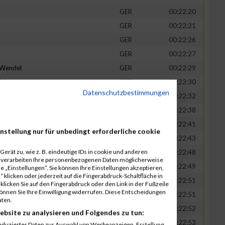
GER
00:22:20
GER
00:22:21
GER
00:22:26
GER
00:22:27
-Wendel
GER
00:22:29
fsky
GER
00:22:30
Datenschutzbestimmungen
GER
00:22:32
in
GER
00:22:38
t
GER
00:22:41
nstellung nur für unbedingt erforderliche cookie
n
GER
00:22:43
erät zu, wie z. B. eindeutige IDs in cookie und anderen
-Legner
GER
00:22:48
r verarbeiten Ihre personenbezogenen Daten möglicherweise
uck
GER
00:22:49
 „Einstellungen“. Sie können Ihre Einstellungen akzeptieren,
 klicken oder jederzeit auf die Fingerabdruck-Schaltfläche in
GER
00:22:51
klicken Sie auf den Fingerabdruck oder den Link in der Fußzeile
können Sie Ihre Einwilligung widerrufen. Diese Entscheidungen
GER
00:22:51
aten.
GER
00:22:52
ebsite zu analysieren und Folgendes zu tun:
tadt
GER
00:22:53
eduzierter Daten zur Auswahl von Werbeanzeigen. Erstellung