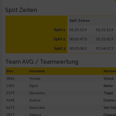
Split Zeiten
Split Zeiten
01:25:15.9
01:25:15.9
Split 1
00:05:47.0
01:31:02.9
Split 2
00:23:04.2
01:54:07.2
Split 3
Team AVG / Teamwertung
Stnr
Vorname
Nachn
3826
Yvonne
Scheck
1095
Sigrid
Bühler
1379
Alexandra
Tiegel
4698
Andrea
Diether
6672
Anna Lena
Van Gul
7877
Debora
Diawuo