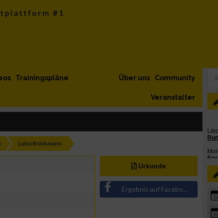
eos
Trainingspläne
Über uns
Community
Veranstalter
h
Luisa Brinkmann
Urkunde
Ergebnis auf Facebook teilen
1
1