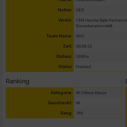
GER
Nation
CMS Hasche Sigle Partnersc
Verein
Steuerberatern mbB
AVG
Team Name
00:28:52
Zeit
5300 m
Distanz
Finished
Status
Ranking
W Offene Klasse
Kategorie
W
Geschlecht
790
Rang