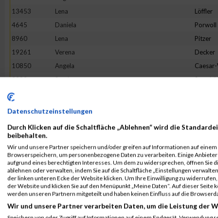
13453
Lena
Löffler
4645
Daniela
Porwoll
8960
Lena
Pitzer
19261
Verena
Decker
10850
Angela
Caesar
2383
Sarah
Staschö
9093
Hannah
Franck
10079
Verena
Reichste
Datenschutzeinstellungen
18862
Tineke
Terhors
Durch Klicken auf die Schaltfläche „Ablehnen“ wird die Standardei
18205
Sandra
Herman
beibehalten.
Wir und unsere Partner speichern und/oder greifen auf Informationen auf einem G
3475
Bianca
Buchert
Browserspeichern, um personenbezogene Daten zu verarbeiten. Einige Anbiete
16268
Lotte
Lehmbr
aufgrund eines berechtigten Interesses. Um dem zu widersprechen, öffnen Sie die
ablehnen oder verwalten, indem Sie auf die Schaltfläche „Einstellungen verwalten“
5049
Sabine
Eim
der linken unteren Ecke der Website klicken. Um Ihre Einwilligung zu widerrufen, 
der Website und klicken Sie auf den Menüpunkt „Meine Daten“. Auf dieser Seite 
7653
Franziska
Flügge
werden unseren Partnern mitgeteilt und haben keinen Einfluss auf die Browserd
1380
Jeanne Li
Voß
Wir und unsere Partner verarbeiten Daten, um die Leistung der W
6002
Julia
Halbers
Speichern von oder Zugriff auf Informationen auf einem Endgerät. Verwendung r