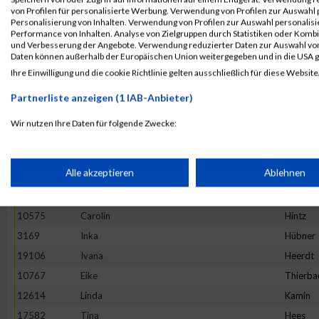
von Profilen für personalisierte Werbung. Verwendung von Profilen zur Auswahl p
4892
Maria
Hesse
Personalisierung von Inhalten. Verwendung von Profilen zur Auswahl personalis
Performance von Inhalten. Analyse von Zielgruppen durch Statistiken oder Komb
13982
Maria
Ivanova
und Verbesserung der Angebote. Verwendung reduzierter Daten zur Auswahl von
16781
Stefanie
Prehm
Daten können außerhalb der Europäischen Union weitergegeben und in die USA 
Ihre Einwilligung und die cookie Richtlinie gelten ausschließlich für diese Website
11527
Rebecca
Hirtha
19922
Anne
Graw
Partnerliste anzeigen (1 IAB-Anbieter)
20265
Kinga
Wijas
Wir nutzen Ihre Daten für folgende Zwecke:
18782
Stephanie
Oezsari
IAB-Verarbeitungszwecke:
4952
Barbara
Minten
Speichern von oder Zugriff auf Informationen auf einem Endge
Alle akzeptieren
Ablehnen
10325
Ano
Nym
1373
Natalie
Lenz
Verwendung reduzierter Daten zur Auswahl von Werbeanzeige
10575
Carolin
Hintz
3169
Inka
Hübner
19106
Ivana
Heerdt
Erstellung von Profilen für personalisierte Werbung
10767
Eike
Thierba
12614
Linda
Kamin
Verwendung von Profilen zur Auswahl personalisierter Werbun
17582
Tina
Hees