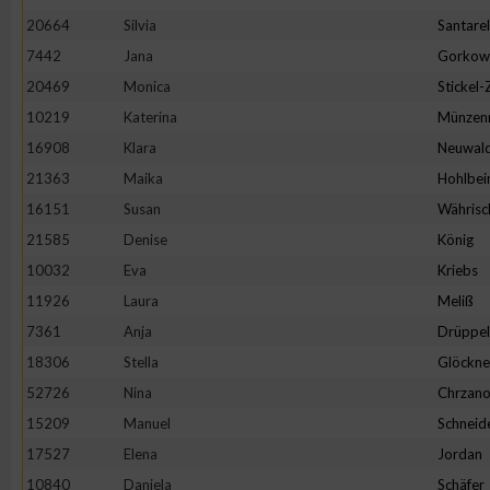
IAB-Besonderheiten:
20664
Silvia
Santarel
Verwendung genauer Standortdaten
7442
Jana
Gorkow
20469
Monica
Stickel
10219
Katerina
Münzen
Geräte anhand von aktiv angeforderten Informationen identifi
16908
Klara
Neuwal
Nicht-IAB-Verarbeitungszwecke:
21363
Maika
Hohlbei
16151
Susan
Währisc
Notwendig
21585
Denise
König
10032
Eva
Kriebs
Performance
11926
Laura
Meliß
7361
Anja
Drüppel
Funktional
18306
Stella
Glöckne
52726
Nina
Chrzano
Werbung
15209
Manuel
Schneid
17527
Elena
Jordan
10840
Daniela
Schäfer