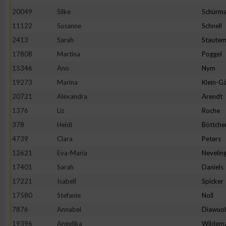
20049
Silke
Schürm
11122
Susanne
Schnell
2413
Sarah
Staute
17808
Martina
Poggel
15346
Ano
Nym
19273
Marina
Klein-Gä
20721
Alexandra
Arendt
1376
Liz
Roche
378
Heidi
Böttche
4739
Clara
Peters
12621
Eva-Maria
Nevelin
17401
Sarah
Daniels
17221
Isabell
Spicker
17580
Stefanie
Noll
7876
Annabel
Diawuo
19396
Angelika
Wildem