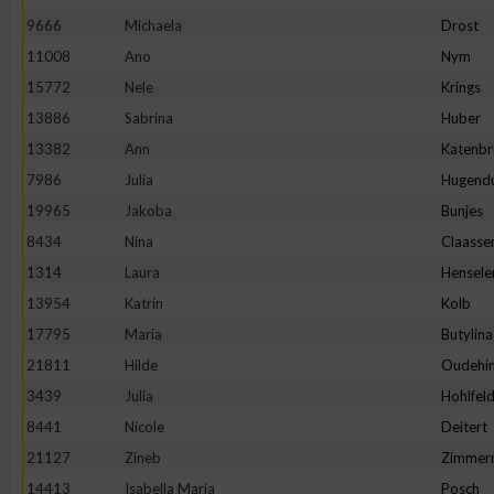
9666
Michaela
Drost
Erstellung von Profilen zur Personalisierung von Inhalten
11008
Ano
Nym
15772
Nele
Krings
Verwendung von Profilen zur Auswahl personalisierter Inhalte
13886
Sabrina
Huber
13382
Ann
Katenbr
Messung der Werbeleistung
7986
Julia
Hugend
19965
Jakoba
Bunjes
8434
Nina
Claasse
Messung der Performance von Inhalten
1314
Laura
Hensele
13954
Katrin
Kolb
Analyse von Zielgruppen durch Statistiken oder Kombinatione
verschiedenen Quellen
17795
Maria
Butylina
21811
Hilde
Oudehin
Entwicklung und Verbesserung der Angebote
3439
Julia
Hohlfel
8441
Nicole
Deitert
Verwendung reduzierter Daten zur Auswahl von Inhalten
21127
Zineb
Zimmer
14413
Isabella Maria
Posch