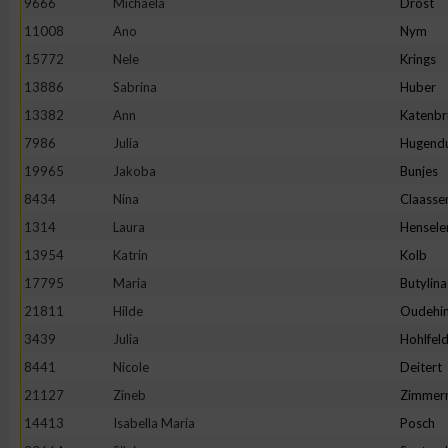
9666
Michaela
Drost
11008
Ano
Nym
Erstellung von Profilen zur Personalisierung von Inhalten
15772
Nele
Krings
13886
Sabrina
Huber
Verwendung von Profilen zur Auswahl personalisierter Inhalte
13382
Ann
Katenbr
7986
Julia
Hugend
Messung der Werbeleistung
19965
Jakoba
Bunjes
8434
Nina
Claasse
Messung der Performance von Inhalten
1314
Laura
Hensele
13954
Katrin
Kolb
Analyse von Zielgruppen durch Statistiken oder Kombinatione
17795
Maria
Butylina
verschiedenen Quellen
21811
Hilde
Oudehin
3439
Julia
Hohlfel
Entwicklung und Verbesserung der Angebote
8441
Nicole
Deitert
21127
Zineb
Zimmer
Verwendung reduzierter Daten zur Auswahl von Inhalten
14413
Isabella Maria
Posch