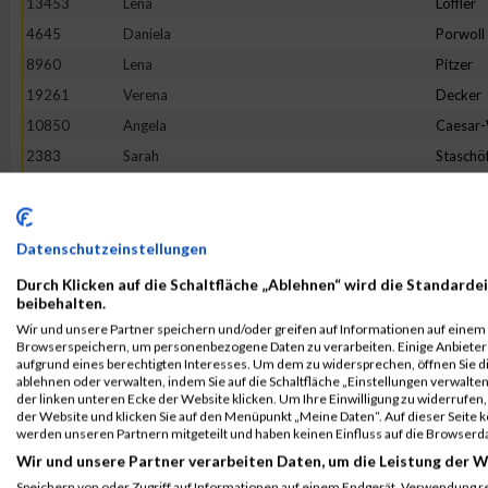
13453
Lena
Löffler
4645
Daniela
Porwoll
8960
Lena
Pitzer
19261
Verena
Decker
10850
Angela
Caesar
2383
Sarah
Staschö
9093
Hannah
Franck
10079
Verena
Reichste
18862
Tineke
Terhors
Datenschutzeinstellungen
18205
Sandra
Herman
Durch Klicken auf die Schaltfläche „Ablehnen“ wird die Standardei
beibehalten.
3475
Bianca
Buchert
Wir und unsere Partner speichern und/oder greifen auf Informationen auf einem G
16268
Lotte
Lehmbr
Browserspeichern, um personenbezogene Daten zu verarbeiten. Einige Anbiete
aufgrund eines berechtigten Interesses. Um dem zu widersprechen, öffnen Sie die
5049
Sabine
Eim
ablehnen oder verwalten, indem Sie auf die Schaltfläche „Einstellungen verwalten“
der linken unteren Ecke der Website klicken. Um Ihre Einwilligung zu widerrufen, 
7653
Franziska
Flügge
der Website und klicken Sie auf den Menüpunkt „Meine Daten“. Auf dieser Seite 
1380
Jeanne Li
Voß
werden unseren Partnern mitgeteilt und haben keinen Einfluss auf die Browserd
Wir und unsere Partner verarbeiten Daten, um die Leistung der W
6002
Julia
Halbers
Speichern von oder Zugriff auf Informationen auf einem Endgerät. Verwendung r