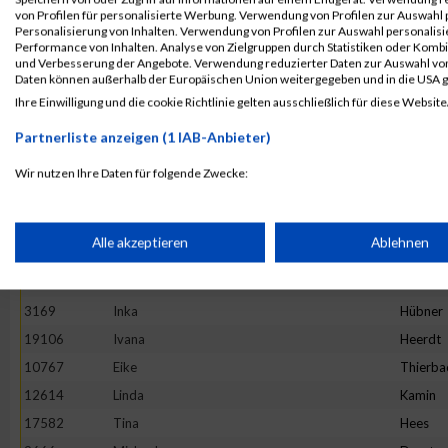
4892
Maria
Hesse
von Profilen für personalisierte Werbung. Verwendung von Profilen zur Auswahl p
13982
Maria
Ivanova
Personalisierung von Inhalten. Verwendung von Profilen zur Auswahl personalis
Performance von Inhalten. Analyse von Zielgruppen durch Statistiken oder Komb
16781
Stefanie
Prehm
und Verbesserung der Angebote. Verwendung reduzierter Daten zur Auswahl von
Daten können außerhalb der Europäischen Union weitergegeben und in die USA 
11527
Rebecca
Hirtha
Ihre Einwilligung und die cookie Richtlinie gelten ausschließlich für diese Website
19922
Anne
Graw
Partnerliste anzeigen (1 IAB-Anbieter)
20265
Kinga
Wijas
18782
Stephanie
Oezsari
Wir nutzen Ihre Daten für folgende Zwecke:
IAB-Verarbeitungszwecke:
4952
Barbara
Minten
10325
Ano
Nym
Speichern von oder Zugriff auf Informationen auf einem Endge
Alle akzeptieren
Ablehnen
1373
Natalie
Lenz
10575
Carolin
Hintz
Verwendung reduzierter Daten zur Auswahl von Werbeanzeige
3169
Inka
Hübner
19106
Ivana
Heerdt
Erstellung von Profilen für personalisierte Werbung
10767
Eike
Thierba
12614
Linda
Kamin
17582
Tina
Hees
Verwendung von Profilen zur Auswahl personalisierter Werbun