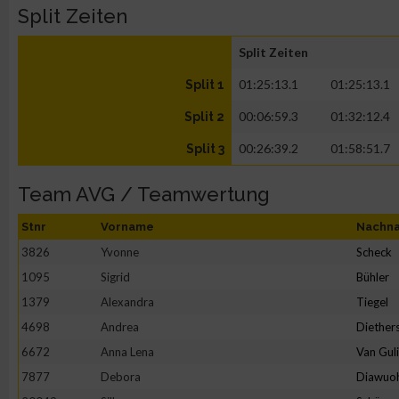
Split Zeiten
Split Zeiten
01:25:13.1
01:25:13.1
Split 1
00:06:59.3
01:32:12.4
Split 2
00:26:39.2
01:58:51.7
Split 3
Team AVG / Teamwertung
Stnr
Vorname
Nachn
3826
Yvonne
Scheck
1095
Sigrid
Bühler
1379
Alexandra
Tiegel
4698
Andrea
Diether
6672
Anna Lena
Van Gul
7877
Debora
Diawuo