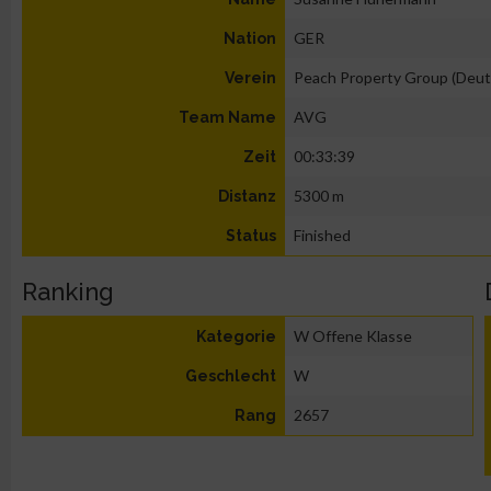
GER
Nation
Peach Property Group (Deut
Verein
AVG
Team Name
00:33:39
Zeit
5300 m
Distanz
Finished
Status
Ranking
W Offene Klasse
Kategorie
W
Geschlecht
2657
Rang