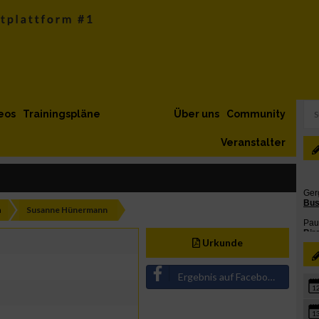
eos
Trainingspläne
Über uns
Community
Veranstalter
h
Susanne Hünermann
Urkunde
Ergebnis auf Facebook teilen
1
1