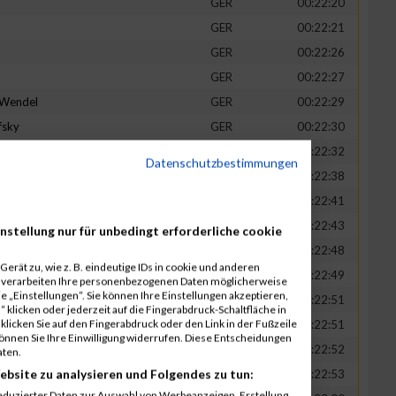
GER
00:22:20
GER
00:22:21
GER
00:22:26
GER
00:22:27
-Wendel
GER
00:22:29
fsky
GER
00:22:30
GER
00:22:32
Datenschutzbestimmungen
in
GER
00:22:38
t
GER
00:22:41
n
GER
00:22:43
nstellung nur für unbedingt erforderliche cookie
-Legner
GER
00:22:48
erät zu, wie z. B. eindeutige IDs in cookie und anderen
uck
GER
00:22:49
r verarbeiten Ihre personenbezogenen Daten möglicherweise
 „Einstellungen“. Sie können Ihre Einstellungen akzeptieren,
GER
00:22:51
 klicken oder jederzeit auf die Fingerabdruck-Schaltfläche in
klicken Sie auf den Fingerabdruck oder den Link in der Fußzeile
GER
00:22:51
können Sie Ihre Einwilligung widerrufen. Diese Entscheidungen
GER
00:22:52
aten.
ebsite zu analysieren und Folgendes zu tun:
tadt
GER
00:22:53
eduzierter Daten zur Auswahl von Werbeanzeigen. Erstellung