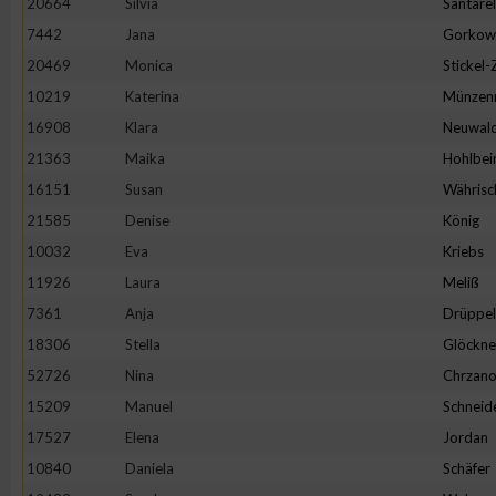
20664
Silvia
Santarel
IAB-Besonderheiten:
7442
Jana
Gorkow
Verwendung genauer Standortdaten
20469
Monica
Stickel
10219
Katerina
Münzen
Geräte anhand von aktiv angeforderten Informationen identifi
16908
Klara
Neuwal
21363
Maika
Hohlbei
Nicht-IAB-Verarbeitungszwecke:
16151
Susan
Währisc
Notwendig
21585
Denise
König
10032
Eva
Kriebs
11926
Laura
Meliß
Performance
7361
Anja
Drüppel
18306
Stella
Glöckne
Funktional
52726
Nina
Chrzano
15209
Manuel
Schneid
Werbung
17527
Elena
Jordan
10840
Daniela
Schäfer