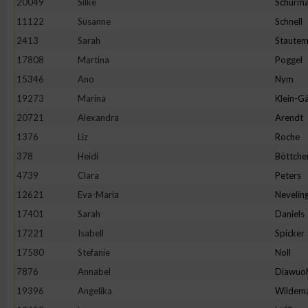
20049
Silke
Schürm
11122
Susanne
Schnell
2413
Sarah
Staute
17808
Martina
Poggel
15346
Ano
Nym
19273
Marina
Klein-Gä
20721
Alexandra
Arendt
1376
Liz
Roche
378
Heidi
Böttche
4739
Clara
Peters
12621
Eva-Maria
Nevelin
17401
Sarah
Daniels
17221
Isabell
Spicker
17580
Stefanie
Noll
7876
Annabel
Diawuo
19396
Angelika
Wildem