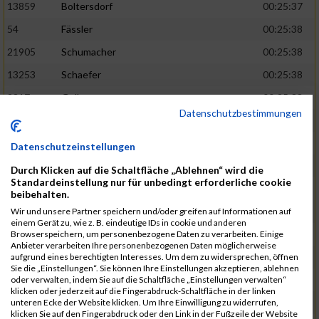
13859
Boltersdorf
00:25:37
54
Fässler
00:25:38
21905
Schumacher
00:25:38
13253
Schaefer
00:25:38
2317
Golbar
00:25:38
Datenschutzbestimmungen
5561
Lück
00:25:38
12006
Laudien
00:25:38
Datenschutzeinstellungen
9273
Nicotra
00:25:38
Durch Klicken auf die Schaltfläche „Ablehnen“ wird die
Standardeinstellung nur für unbedingt erforderliche cookie
7717
Lades
00:25:38
beibehalten.
15581
Adamczak
00:25:38
Wir und unsere Partner speichern und/oder greifen auf Informationen auf
einem Gerät zu, wie z. B. eindeutige IDs in cookie und anderen
3162
Heilig
00:25:39
Browserspeichern, um personenbezogene Daten zu verarbeiten. Einige
Anbieter verarbeiten Ihre personenbezogenen Daten möglicherweise
3107
Schork
00:25:40
aufgrund eines berechtigten Interesses. Um dem zu widersprechen, öffnen
Sie die „Einstellungen“. Sie können Ihre Einstellungen akzeptieren, ablehnen
5888
Regneri
00:25:41
oder verwalten, indem Sie auf die Schaltfläche „Einstellungen verwalten“
klicken oder jederzeit auf die Fingerabdruck-Schaltfläche in der linken
8971
Bien
00:25:42
unteren Ecke der Website klicken. Um Ihre Einwilligung zu widerrufen,
klicken Sie auf den Fingerabdruck oder den Link in der Fußzeile der Website