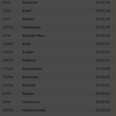
8242
Schriever
00:25:56
1156
Knief
00:25:56
Analyse von Zielgruppen durch Statistiken
oder Kombinationen von Daten aus
3127
Ahrens
00:25:58
verschiedenen Quellen
10775
Heidemann
00:25:58
Entwicklung und Verbesserung der Angebote
2554
Kautzky-Marx
00:25:58
13092
Kroll
00:25:59
Verwendung reduzierter Daten zur Auswahl
von Inhalten
13121
Schiller
00:25:59
IAB-Besonderheiten:
19479
Perkhof
00:25:59
17160
Schumacher
00:26:00
Verwendung genauer Standortdaten
20746
Schumsky
00:26:00
Geräte anhand von aktiv angeforderten
21206
Schmidt
00:26:01
Informationen identifizieren
8194
Zander
00:26:02
Nicht-IAB-Verarbeitungszwecke:
6444
Göransson
00:26:02
Notwendig
12950
Harperscheidt
00:26:03