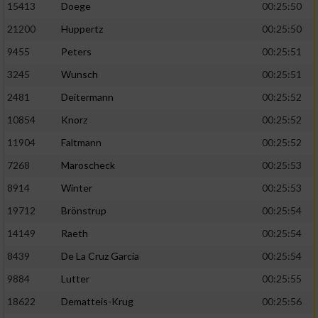
Speichern von oder Zugriff auf Informationen
15413
Doege
00:25:50
auf einem Endgerät
21200
Huppertz
00:25:50
Verwendung reduzierter Daten zur Auswahl
9455
Peters
00:25:51
von Werbeanzeigen
3245
Wunsch
00:25:51
Erstellung von Profilen für personalisierte
2481
Deitermann
00:25:52
Werbung
10854
Knorz
00:25:52
Verwendung von Profilen zur Auswahl
11904
Faltmann
00:25:52
personalisierter Werbung
7268
Maroscheck
00:25:53
Erstellung von Profilen zur Personalisierung
8914
Winter
00:25:53
von Inhalten
19712
Brönstrup
00:25:54
Verwendung von Profilen zur Auswahl
personalisierter Inhalte
14149
Raeth
00:25:54
8439
De La Cruz Garcia
00:25:54
Messung der Werbeleistung
9884
Lutter
00:25:55
18622
Dematteis-Krug
00:25:56
Messung der Performance von Inhalten