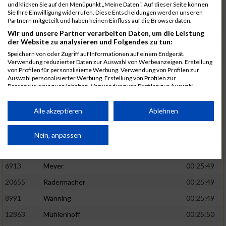
1582
Funken
00:25:42
und klicken Sie auf den Menüpunkt „Meine Daten“. Auf dieser Seite können
Sie Ihre Einwilligung widerrufen. Diese Entscheidungen werden unseren
12220
Cosma
00:25:43
Partnern mitgeteilt und haben keinen Einfluss auf die Browserdaten.
Wir und unsere Partner verarbeiten Daten, um die Leistung
9678
Exner
00:25:43
der Website zu analysieren und Folgendes zu tun:
11817
Schmaul-Klaibee
00:25:45
Speichern von oder Zugriff auf Informationen auf einem Endgerät.
Verwendung reduzierter Daten zur Auswahl von Werbeanzeigen. Erstellung
6812
Koch
00:25:47
von Profilen für personalisierte Werbung. Verwendung von Profilen zur
Auswahl personalisierter Werbung. Erstellung von Profilen zur
9610
Linß
00:25:47
Personalisierung von Inhalten. Verwendung von Profilen zur Auswahl
personalisierter Inhalte. Messung der Werbeleistung. Messung der
706
Wehmeier
00:25:48
Performance von Inhalten. Analyse von Zielgruppen durch Statistiken oder
Kombinationen von Daten aus verschiedenen Quellen. Entwicklung und
Alle akzeptieren
Ablehnen
14386
Küpper
00:25:48
Verbesserung der Angebote. Verwendung reduzierter Daten zur Auswahl
von Inhalten.
15455
Inhoff
00:25:48
Daten können außerhalb der Europäischen Union weitergegeben und in die
Nein, anpassen
USA gesendet werden.
10806
Erdmann
00:25:49
Ihre Einwilligung und die cookie Richtlinie gelten ausschließlich für diese
Website/App.
6913
Meyer
00:25:49
Partnerliste anzeigen (1 IAB-Anbieter)
20655
Radermacher
00:25:49
Wir nutzen Ihre Daten für folgende Zwecke:
8991
Wanning
00:25:49
IAB-Verarbeitungszwecke:
12863
Mühlenhoff
00:25:50