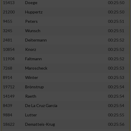
Speichern von oder Zugriff auf Informationen
15413
Doege
00:25:50
auf einem Endgerät
21200
Huppertz
00:25:50
Verwendung reduzierter Daten zur Auswahl
9455
Peters
00:25:51
von Werbeanzeigen
3245
Wunsch
00:25:51
Erstellung von Profilen für personalisierte
2481
Deitermann
00:25:52
Werbung
10854
Knorz
00:25:52
Verwendung von Profilen zur Auswahl
11904
Faltmann
00:25:52
personalisierter Werbung
7268
Maroscheck
00:25:53
Erstellung von Profilen zur Personalisierung
8914
Winter
00:25:53
von Inhalten
19712
Brönstrup
00:25:54
Verwendung von Profilen zur Auswahl
personalisierter Inhalte
14149
Raeth
00:25:54
8439
De La Cruz Garcia
00:25:54
Messung der Werbeleistung
9884
Lutter
00:25:55
18622
Dematteis-Krug
00:25:56
Messung der Performance von Inhalten