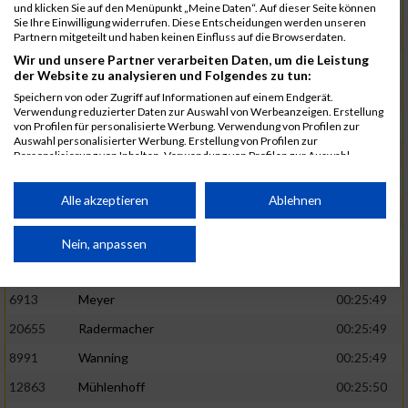
1582
Funken
00:25:42
und klicken Sie auf den Menüpunkt „Meine Daten“. Auf dieser Seite können
Sie Ihre Einwilligung widerrufen. Diese Entscheidungen werden unseren
12220
Cosma
00:25:43
Partnern mitgeteilt und haben keinen Einfluss auf die Browserdaten.
Wir und unsere Partner verarbeiten Daten, um die Leistung
9678
Exner
00:25:43
der Website zu analysieren und Folgendes zu tun:
11817
Schmaul-Klaibee
00:25:45
Speichern von oder Zugriff auf Informationen auf einem Endgerät.
Verwendung reduzierter Daten zur Auswahl von Werbeanzeigen. Erstellung
6812
Koch
00:25:47
von Profilen für personalisierte Werbung. Verwendung von Profilen zur
Auswahl personalisierter Werbung. Erstellung von Profilen zur
9610
Linß
00:25:47
Personalisierung von Inhalten. Verwendung von Profilen zur Auswahl
personalisierter Inhalte. Messung der Werbeleistung. Messung der
706
Wehmeier
00:25:48
Performance von Inhalten. Analyse von Zielgruppen durch Statistiken oder
Kombinationen von Daten aus verschiedenen Quellen. Entwicklung und
Alle akzeptieren
Ablehnen
14386
Küpper
00:25:48
Verbesserung der Angebote. Verwendung reduzierter Daten zur Auswahl
von Inhalten.
15455
Inhoff
00:25:48
Daten können außerhalb der Europäischen Union weitergegeben und in die
Nein, anpassen
USA gesendet werden.
10806
Erdmann
00:25:49
Ihre Einwilligung und die cookie Richtlinie gelten ausschließlich für diese
Website/App.
6913
Meyer
00:25:49
Partnerliste anzeigen (1 IAB-Anbieter)
20655
Radermacher
00:25:49
Wir nutzen Ihre Daten für folgende Zwecke:
8991
Wanning
00:25:49
IAB-Verarbeitungszwecke:
12863
Mühlenhoff
00:25:50