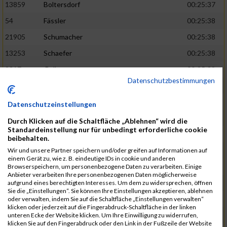
13859
Boltersdorf
00:25:37
54
Fässler
00:25:38
21905
Schumacher
00:25:38
13253
Schaefer
00:25:38
2317
Golbar
00:25:38
Datenschutzbestimmungen
5561
Lück
00:25:38
12006
Laudien
00:25:38
Datenschutzeinstellungen
9273
Nicotra
00:25:38
Durch Klicken auf die Schaltfläche „Ablehnen“ wird die
Standardeinstellung nur für unbedingt erforderliche cookie
7717
Lades
00:25:38
beibehalten.
15581
Adamczak
00:25:38
Wir und unsere Partner speichern und/oder greifen auf Informationen auf
einem Gerät zu, wie z. B. eindeutige IDs in cookie und anderen
3162
Heilig
00:25:39
Browserspeichern, um personenbezogene Daten zu verarbeiten. Einige
Anbieter verarbeiten Ihre personenbezogenen Daten möglicherweise
3107
Schork
00:25:40
aufgrund eines berechtigten Interesses. Um dem zu widersprechen, öffnen
Sie die „Einstellungen“. Sie können Ihre Einstellungen akzeptieren, ablehnen
5888
Regneri
00:25:41
oder verwalten, indem Sie auf die Schaltfläche „Einstellungen verwalten“
klicken oder jederzeit auf die Fingerabdruck-Schaltfläche in der linken
8971
Bien
00:25:42
unteren Ecke der Website klicken. Um Ihre Einwilligung zu widerrufen,
klicken Sie auf den Fingerabdruck oder den Link in der Fußzeile der Website