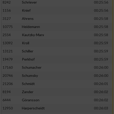
8242
Schriever
00:25:56
1156
Knief
00:25:56
Analyse von Zielgruppen durch Statistiken
oder Kombinationen von Daten aus
3127
Ahrens
00:25:58
verschiedenen Quellen
10775
Heidemann
00:25:58
Entwicklung und Verbesserung der Angebote
2554
Kautzky-Marx
00:25:58
13092
Kroll
00:25:59
Verwendung reduzierter Daten zur Auswahl
von Inhalten
13121
Schiller
00:25:59
IAB-Besonderheiten:
19479
Perkhof
00:25:59
17160
Schumacher
00:26:00
Verwendung genauer Standortdaten
20746
Schumsky
00:26:00
Geräte anhand von aktiv angeforderten
21206
Schmidt
00:26:01
Informationen identifizieren
8194
Zander
00:26:02
Nicht-IAB-Verarbeitungszwecke:
6444
Göransson
00:26:02
Notwendig
12950
Harperscheidt
00:26:03