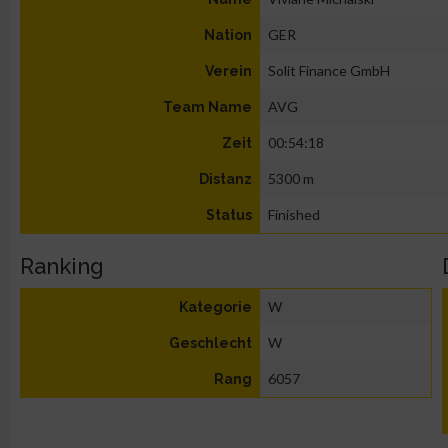
GER
Nation
Solit Finance GmbH
Verein
AVG
Team Name
00:54:18
Zeit
5300 m
Distanz
Finished
Status
Ranking
W
Kategorie
W
Geschlecht
6057
Rang