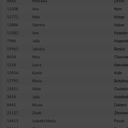
9666
Michaela
Drost
11008
Ano
Nym
Erstellung von Profilen zur Personalisierung von Inhalten
15772
Nele
Krings
13886
Sabrina
Huber
Verwendung von Profilen zur Auswahl personalisierter Inhalte
13382
Ann
Katenbr
7986
Julia
Hugend
Messung der Werbeleistung
19965
Jakoba
Bunjes
8434
Nina
Claasse
Messung der Performance von Inhalten
1314
Laura
Hensele
13954
Katrin
Kolb
Analyse von Zielgruppen durch Statistiken oder Kombinatione
17795
Maria
Butylina
verschiedenen Quellen
21811
Hilde
Oudehin
3439
Julia
Hohlfel
Entwicklung und Verbesserung der Angebote
8441
Nicole
Deitert
21127
Zineb
Zimmer
Verwendung reduzierter Daten zur Auswahl von Inhalten
14413
Isabella Maria
Posch