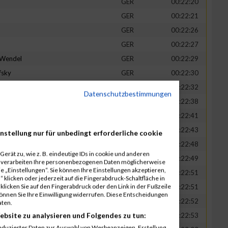
GER
00:22:20
GER
00:22:21
GER
00:22:26
GER
00:22:27
-Wendel
GER
00:22:29
fsky
GER
00:22:30
GER
00:22:32
Datenschutzbestimmungen
in
GER
00:22:38
t
GER
00:22:41
n
GER
00:22:43
nstellung nur für unbedingt erforderliche cookie
-Legner
GER
00:22:48
erät zu, wie z. B. eindeutige IDs in cookie und anderen
uck
GER
00:22:49
r verarbeiten Ihre personenbezogenen Daten möglicherweise
 „Einstellungen“. Sie können Ihre Einstellungen akzeptieren,
GER
00:22:51
 klicken oder jederzeit auf die Fingerabdruck-Schaltfläche in
klicken Sie auf den Fingerabdruck oder den Link in der Fußzeile
GER
00:22:51
können Sie Ihre Einwilligung widerrufen. Diese Entscheidungen
GER
00:22:52
aten.
ebsite zu analysieren und Folgendes zu tun:
tadt
GER
00:22:53
eduzierter Daten zur Auswahl von Werbeanzeigen. Erstellung