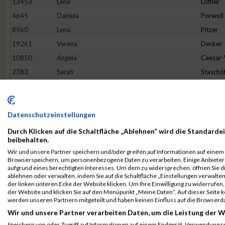
13453
Lena
Löffler
4645
Daniela
Porwoll
8960
Lena
Pitzer
19261
Verena
Decker
10850
Angela
Caesar
2383
Sarah
Staschö
9093
Hannah
Franck
10079
Verena
Reichste
18862
Tineke
Terhors
Datenschutzeinstellungen
18205
Sandra
Herman
Durch Klicken auf die Schaltfläche „Ablehnen“ wird die Standardei
beibehalten.
3475
Bianca
Buchert
Wir und unsere Partner speichern und/oder greifen auf Informationen auf einem G
16268
Lotte
Lehmbr
Browserspeichern, um personenbezogene Daten zu verarbeiten. Einige Anbiete
aufgrund eines berechtigten Interesses. Um dem zu widersprechen, öffnen Sie die
5049
Sabine
Eim
ablehnen oder verwalten, indem Sie auf die Schaltfläche „Einstellungen verwalten“
der linken unteren Ecke der Website klicken. Um Ihre Einwilligung zu widerrufen, 
7653
Franziska
Flügge
der Website und klicken Sie auf den Menüpunkt „Meine Daten“. Auf dieser Seite 
1380
Jeanne Li
Voß
werden unseren Partnern mitgeteilt und haben keinen Einfluss auf die Browserd
Wir und unsere Partner verarbeiten Daten, um die Leistung der W
6002
Julia
Halbers
Speichern von oder Zugriff auf Informationen auf einem Endgerät. Verwendung r