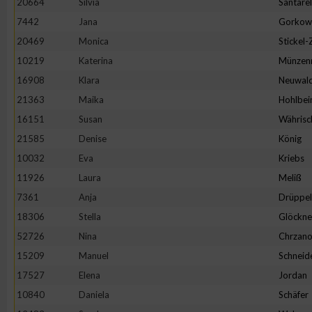
20664
Silvia
Santarel
IAB-Besonderheiten:
7442
Jana
Gorkow
Verwendung genauer Standortdaten
20469
Monica
Stickel
10219
Katerina
Münzen
Geräte anhand von aktiv angeforderten Informationen identifi
16908
Klara
Neuwal
21363
Maika
Hohlbei
Nicht-IAB-Verarbeitungszwecke:
16151
Susan
Währisc
Notwendig
21585
Denise
König
10032
Eva
Kriebs
11926
Laura
Meliß
Performance
7361
Anja
Drüppel
18306
Stella
Glöckne
Funktional
52726
Nina
Chrzano
15209
Manuel
Schneid
Werbung
17527
Elena
Jordan
10840
Daniela
Schäfer