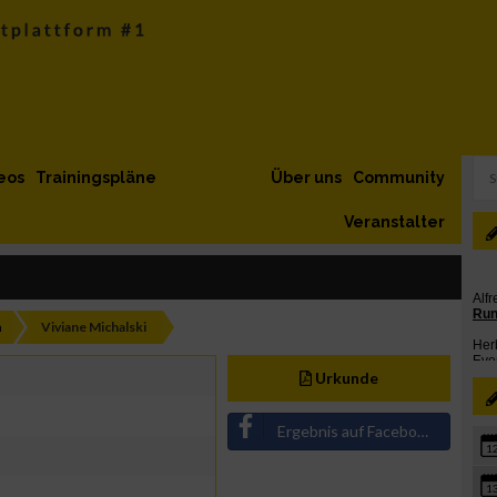
eos
Trainingspläne
Über uns
Community
Veranstalter
h
Viviane Michalski
Urkunde
Ergebnis auf Facebook teilen
1
1