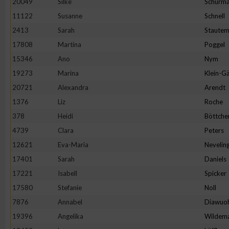
20049
Silke
Schürm
11122
Susanne
Schnell
2413
Sarah
Staute
17808
Martina
Poggel
15346
Ano
Nym
19273
Marina
Klein-Gä
20721
Alexandra
Arendt
1376
Liz
Roche
378
Heidi
Böttche
4739
Clara
Peters
12621
Eva-Maria
Nevelin
17401
Sarah
Daniels
17221
Isabell
Spicker
17580
Stefanie
Noll
7876
Annabel
Diawuo
19396
Angelika
Wildem