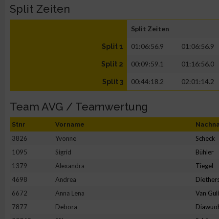
Split Zeiten
Split Zeiten
01:06:56.9
01:06:56.9
Split 1
00:09:59.1
01:16:56.0
Split 2
00:44:18.2
02:01:14.2
Split 3
Team AVG / Teamwertung
Stnr
Vorname
Nachn
3826
Yvonne
Scheck
1095
Sigrid
Bühler
1379
Alexandra
Tiegel
4698
Andrea
Diether
6672
Anna Lena
Van Gul
7877
Debora
Diawuo