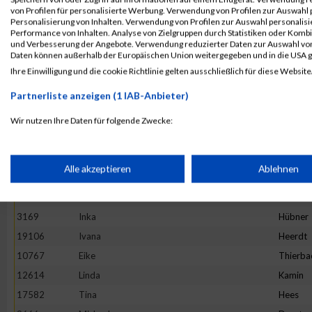
4892
Maria
Hesse
von Profilen für personalisierte Werbung. Verwendung von Profilen zur Auswahl p
13982
Maria
Ivanova
Personalisierung von Inhalten. Verwendung von Profilen zur Auswahl personalis
Performance von Inhalten. Analyse von Zielgruppen durch Statistiken oder Komb
16781
Stefanie
Prehm
und Verbesserung der Angebote. Verwendung reduzierter Daten zur Auswahl von
Daten können außerhalb der Europäischen Union weitergegeben und in die USA 
11527
Rebecca
Hirtha
Ihre Einwilligung und die cookie Richtlinie gelten ausschließlich für diese Website
19922
Anne
Graw
Partnerliste anzeigen (1 IAB-Anbieter)
20265
Kinga
Wijas
18782
Stephanie
Oezsari
Wir nutzen Ihre Daten für folgende Zwecke:
IAB-Verarbeitungszwecke:
4952
Barbara
Minten
10325
Ano
Nym
Speichern von oder Zugriff auf Informationen auf einem Endge
Alle akzeptieren
Ablehnen
1373
Natalie
Lenz
10575
Carolin
Hintz
Verwendung reduzierter Daten zur Auswahl von Werbeanzeige
3169
Inka
Hübner
19106
Ivana
Heerdt
Erstellung von Profilen für personalisierte Werbung
10767
Eike
Thierba
12614
Linda
Kamin
17582
Tina
Hees
Verwendung von Profilen zur Auswahl personalisierter Werbun