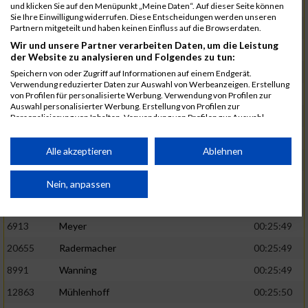
1582
Funken
00:25:42
und klicken Sie auf den Menüpunkt „Meine Daten“. Auf dieser Seite können
Sie Ihre Einwilligung widerrufen. Diese Entscheidungen werden unseren
12220
Cosma
00:25:43
Partnern mitgeteilt und haben keinen Einfluss auf die Browserdaten.
Wir und unsere Partner verarbeiten Daten, um die Leistung
9678
Exner
00:25:43
der Website zu analysieren und Folgendes zu tun:
11817
Schmaul-Klaibee
00:25:45
Speichern von oder Zugriff auf Informationen auf einem Endgerät.
Verwendung reduzierter Daten zur Auswahl von Werbeanzeigen. Erstellung
6812
Koch
00:25:47
von Profilen für personalisierte Werbung. Verwendung von Profilen zur
Auswahl personalisierter Werbung. Erstellung von Profilen zur
9610
Linß
00:25:47
Personalisierung von Inhalten. Verwendung von Profilen zur Auswahl
personalisierter Inhalte. Messung der Werbeleistung. Messung der
706
Wehmeier
00:25:48
Performance von Inhalten. Analyse von Zielgruppen durch Statistiken oder
Kombinationen von Daten aus verschiedenen Quellen. Entwicklung und
Alle akzeptieren
Ablehnen
14386
Küpper
00:25:48
Verbesserung der Angebote. Verwendung reduzierter Daten zur Auswahl
von Inhalten.
15455
Inhoff
00:25:48
Daten können außerhalb der Europäischen Union weitergegeben und in die
Nein, anpassen
USA gesendet werden.
10806
Erdmann
00:25:49
Ihre Einwilligung und die cookie Richtlinie gelten ausschließlich für diese
Website/App.
6913
Meyer
00:25:49
Partnerliste anzeigen (1 IAB-Anbieter)
20655
Radermacher
00:25:49
Wir nutzen Ihre Daten für folgende Zwecke:
8991
Wanning
00:25:49
IAB-Verarbeitungszwecke:
12863
Mühlenhoff
00:25:50