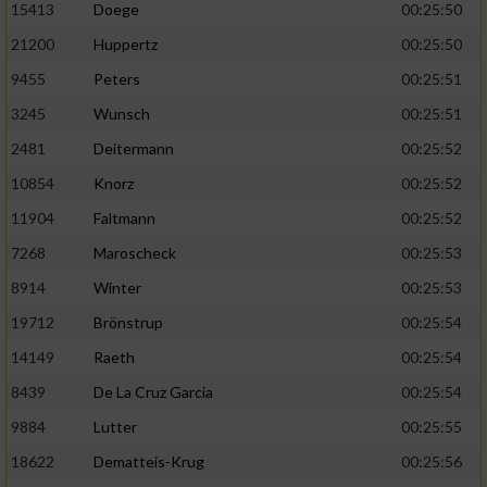
Speichern von oder Zugriff auf Informationen
15413
Doege
00:25:50
auf einem Endgerät
21200
Huppertz
00:25:50
Verwendung reduzierter Daten zur Auswahl
9455
Peters
00:25:51
von Werbeanzeigen
3245
Wunsch
00:25:51
Erstellung von Profilen für personalisierte
2481
Deitermann
00:25:52
Werbung
10854
Knorz
00:25:52
Verwendung von Profilen zur Auswahl
11904
Faltmann
00:25:52
personalisierter Werbung
7268
Maroscheck
00:25:53
Erstellung von Profilen zur Personalisierung
8914
Winter
00:25:53
von Inhalten
19712
Brönstrup
00:25:54
Verwendung von Profilen zur Auswahl
personalisierter Inhalte
14149
Raeth
00:25:54
8439
De La Cruz Garcia
00:25:54
Messung der Werbeleistung
9884
Lutter
00:25:55
18622
Dematteis-Krug
00:25:56
Messung der Performance von Inhalten