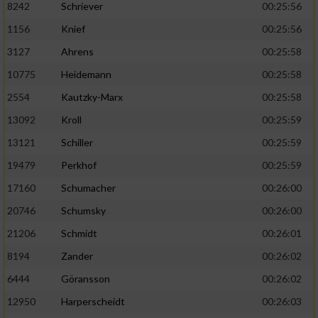
8242
Schriever
00:25:56
1156
Knief
00:25:56
Analyse von Zielgruppen durch Statistiken
oder Kombinationen von Daten aus
3127
Ahrens
00:25:58
verschiedenen Quellen
10775
Heidemann
00:25:58
Entwicklung und Verbesserung der Angebote
2554
Kautzky-Marx
00:25:58
13092
Kroll
00:25:59
Verwendung reduzierter Daten zur Auswahl
von Inhalten
13121
Schiller
00:25:59
IAB-Besonderheiten:
19479
Perkhof
00:25:59
17160
Schumacher
00:26:00
Verwendung genauer Standortdaten
20746
Schumsky
00:26:00
Geräte anhand von aktiv angeforderten
21206
Schmidt
00:26:01
Informationen identifizieren
8194
Zander
00:26:02
Nicht-IAB-Verarbeitungszwecke:
6444
Göransson
00:26:02
Notwendig
12950
Harperscheidt
00:26:03