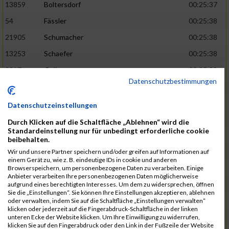
13859
Boltersdorf
00:25:37
54
Fässler
00:25:38
21905
Schumacher
00:25:38
13253
Schaefer
00:25:38
2317
Golbar
00:25:38
Datenschutzbestimmungen
5561
Lück
00:25:38
12006
Laudien
00:25:38
Datenschutzeinstellungen
9273
Nicotra
00:25:38
Durch Klicken auf die Schaltfläche „Ablehnen“ wird die
Standardeinstellung nur für unbedingt erforderliche cookie
7717
Lades
00:25:38
beibehalten.
15581
Adamczak
00:25:38
Wir und unsere Partner speichern und/oder greifen auf Informationen auf
einem Gerät zu, wie z. B. eindeutige IDs in cookie und anderen
3162
Heilig
00:25:39
Browserspeichern, um personenbezogene Daten zu verarbeiten. Einige
Anbieter verarbeiten Ihre personenbezogenen Daten möglicherweise
3107
Schork
00:25:40
aufgrund eines berechtigten Interesses. Um dem zu widersprechen, öffnen
Sie die „Einstellungen“. Sie können Ihre Einstellungen akzeptieren, ablehnen
5888
Regneri
00:25:41
oder verwalten, indem Sie auf die Schaltfläche „Einstellungen verwalten“
klicken oder jederzeit auf die Fingerabdruck-Schaltfläche in der linken
8971
Bien
00:25:42
unteren Ecke der Website klicken. Um Ihre Einwilligung zu widerrufen,
klicken Sie auf den Fingerabdruck oder den Link in der Fußzeile der Website