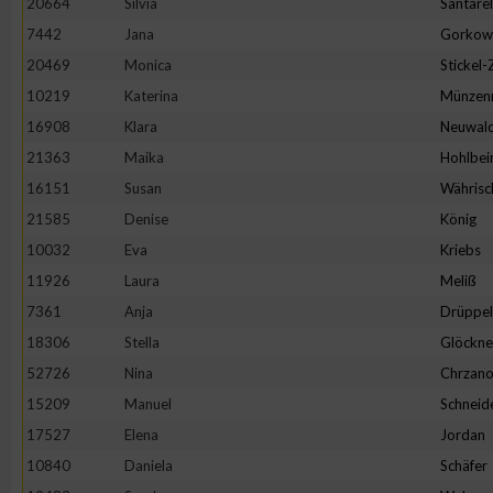
20664
Silvia
Santarel
IAB-Besonderheiten:
7442
Jana
Gorkow
Verwendung genauer Standortdaten
20469
Monica
Stickel
10219
Katerina
Münzen
Geräte anhand von aktiv angeforderten Informationen identifi
16908
Klara
Neuwal
21363
Maika
Hohlbei
Nicht-IAB-Verarbeitungszwecke:
16151
Susan
Währisc
Notwendig
21585
Denise
König
10032
Eva
Kriebs
11926
Laura
Meliß
Performance
7361
Anja
Drüppel
18306
Stella
Glöckne
Funktional
52726
Nina
Chrzano
15209
Manuel
Schneid
Werbung
17527
Elena
Jordan
10840
Daniela
Schäfer