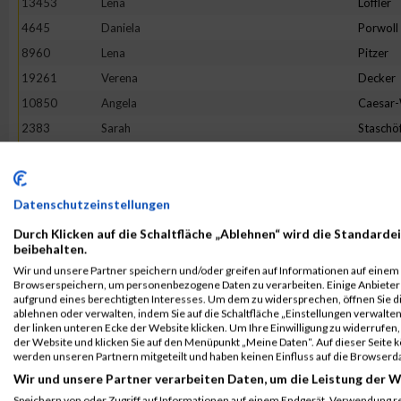
13453
Lena
Löffler
4645
Daniela
Porwoll
8960
Lena
Pitzer
19261
Verena
Decker
10850
Angela
Caesar
2383
Sarah
Staschö
9093
Hannah
Franck
10079
Verena
Reichste
18862
Tineke
Terhors
Datenschutzeinstellungen
18205
Sandra
Herman
Durch Klicken auf die Schaltfläche „Ablehnen“ wird die Standardei
beibehalten.
3475
Bianca
Buchert
Wir und unsere Partner speichern und/oder greifen auf Informationen auf einem G
16268
Lotte
Lehmbr
Browserspeichern, um personenbezogene Daten zu verarbeiten. Einige Anbiete
aufgrund eines berechtigten Interesses. Um dem zu widersprechen, öffnen Sie die
5049
Sabine
Eim
ablehnen oder verwalten, indem Sie auf die Schaltfläche „Einstellungen verwalten“
der linken unteren Ecke der Website klicken. Um Ihre Einwilligung zu widerrufen, 
7653
Franziska
Flügge
der Website und klicken Sie auf den Menüpunkt „Meine Daten“. Auf dieser Seite 
1380
Jeanne Li
Voß
werden unseren Partnern mitgeteilt und haben keinen Einfluss auf die Browserd
Wir und unsere Partner verarbeiten Daten, um die Leistung der W
6002
Julia
Halbers
Speichern von oder Zugriff auf Informationen auf einem Endgerät. Verwendung r