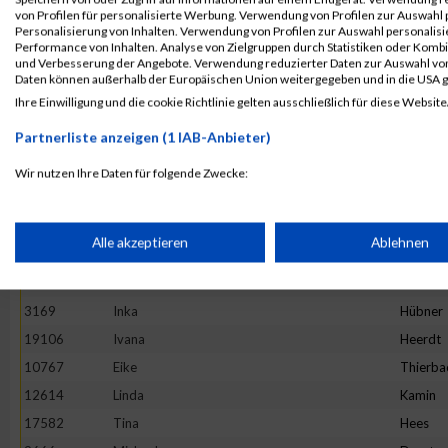
4892
Maria
Hesse
von Profilen für personalisierte Werbung. Verwendung von Profilen zur Auswahl p
13982
Maria
Ivanova
Personalisierung von Inhalten. Verwendung von Profilen zur Auswahl personalis
Performance von Inhalten. Analyse von Zielgruppen durch Statistiken oder Komb
16781
Stefanie
Prehm
und Verbesserung der Angebote. Verwendung reduzierter Daten zur Auswahl von
Daten können außerhalb der Europäischen Union weitergegeben und in die USA 
11527
Rebecca
Hirtha
Ihre Einwilligung und die cookie Richtlinie gelten ausschließlich für diese Website
19922
Anne
Graw
Partnerliste anzeigen (1 IAB-Anbieter)
20265
Kinga
Wijas
18782
Stephanie
Oezsari
Wir nutzen Ihre Daten für folgende Zwecke:
IAB-Verarbeitungszwecke:
4952
Barbara
Minten
10325
Ano
Nym
Speichern von oder Zugriff auf Informationen auf einem Endge
Alle akzeptieren
Ablehnen
1373
Natalie
Lenz
10575
Carolin
Hintz
Verwendung reduzierter Daten zur Auswahl von Werbeanzeige
3169
Inka
Hübner
19106
Ivana
Heerdt
Erstellung von Profilen für personalisierte Werbung
10767
Eike
Thierba
12614
Linda
Kamin
17582
Tina
Hees
Verwendung von Profilen zur Auswahl personalisierter Werbun