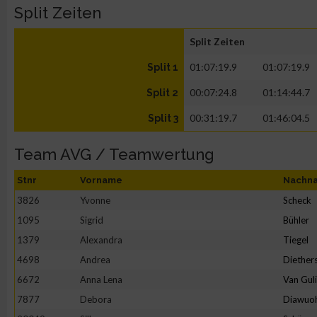
Split Zeiten
Split Zeiten
01:07:19.9
01:07:19.9
Split 1
00:07:24.8
01:14:44.7
Split 2
00:31:19.7
01:46:04.5
Split 3
Team AVG / Teamwertung
Stnr
Vorname
Nachn
3826
Yvonne
Scheck
1095
Sigrid
Bühler
1379
Alexandra
Tiegel
4698
Andrea
Diether
6672
Anna Lena
Van Gul
7877
Debora
Diawuo