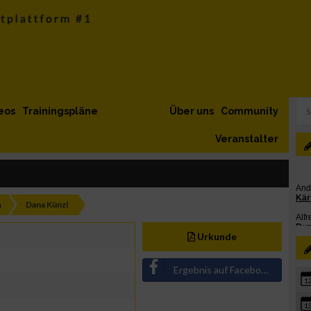
eos
Trainingspläne
Über uns
Community
Veranstalter
h
Dana Künzl
Urkunde
Ergebnis auf Facebook teilen
1
1