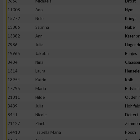
9666
Michaela
Drost
11008
Ano
Nym
Erstellung von Profilen zur Personalisierung von Inhalten
15772
Nele
Krings
13886
Sabrina
Huber
Verwendung von Profilen zur Auswahl personalisierter Inhalte
13382
Ann
Katenbr
7986
Julia
Hugend
Messung der Werbeleistung
19965
Jakoba
Bunjes
8434
Nina
Claasse
Messung der Performance von Inhalten
1314
Laura
Hensele
13954
Katrin
Kolb
Analyse von Zielgruppen durch Statistiken oder Kombinatione
17795
Maria
Butylina
verschiedenen Quellen
21811
Hilde
Oudehin
3439
Julia
Hohlfel
Entwicklung und Verbesserung der Angebote
8441
Nicole
Deitert
21127
Zineb
Zimmer
Verwendung reduzierter Daten zur Auswahl von Inhalten
14413
Isabella Maria
Posch