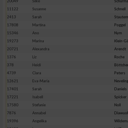
20049
Silke
Schürm
11122
Susanne
Schnell
2413
Sarah
Staute
17808
Martina
Poggel
15346
Ano
Nym
19273
Marina
Klein-Gä
20721
Alexandra
Arendt
1376
Liz
Roche
378
Heidi
Böttche
4739
Clara
Peters
12621
Eva-Maria
Nevelin
17401
Sarah
Daniels
17221
Isabell
Spicker
17580
Stefanie
Noll
7876
Annabel
Diawuo
19396
Angelika
Wildem