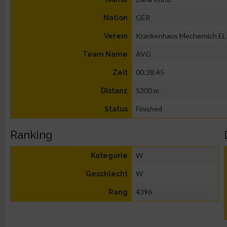
GER
Nation
Krankenhaus Mechernich EL
Verein
AVG
Team Name
00:38:45
Zeit
5300 m
Distanz
Finished
Status
Ranking
W
Kategorie
W
Geschlecht
4396
Rang